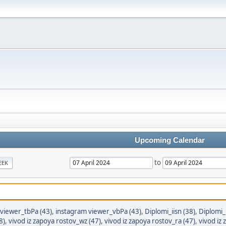
Upcoming Calendar
to
EEK
viewer_tbPa (43)
,
instagram viewer_vbPa (43)
,
Diplomi_iisn (38)
,
Diplomi_
8)
,
vivod iz zapoya rostov_wz (47)
,
vivod iz zapoya rostov_ra (47)
,
vivod iz