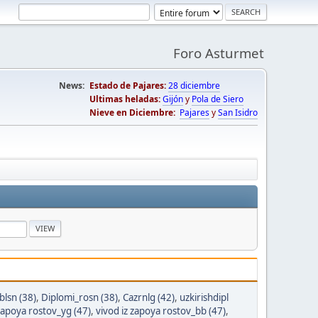
Foro Asturmet
News:
Estado de Pajares:
28 diciembre
Ultimas heladas:
Gijón
y
Pola de Siero
Nieve en Diciembre:
Pajares
y
San Isidro
blsn (38)
,
Diplomi_rosn (38)
,
Cazrnlg (42)
,
uzkirishdipl
 zapoya rostov_yg (47)
,
vivod iz zapoya rostov_bb (47)
,