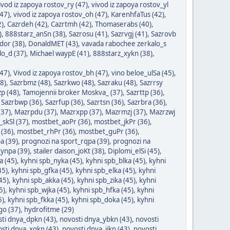
ivod iz zapoya rostov_ry (47)
,
vivod iz zapoya rostov_yl
(47)
,
vivod iz zapoya rostov_oh (47)
,
KarenhfaTus (42)
,
2)
,
Cazrdeh (42)
,
Cazrtmh (42)
,
Thomaserabs (40)
,
)
,
888starz_anSn (38)
,
Sazrosu (41)
,
Sazrvgj (41)
,
Sazrovb
dor (38)
,
DonaldMET (43)
,
vavada rabochee zerkalo_s
o_d (37)
,
Michael waypE (41)
,
888starz_xykn (38)
,
(47)
,
Vivod iz zapoya rostov_bh (47)
,
vino beloe_ulSa (45)
,
8)
,
Sazrbmz (48)
,
Sazrkwo (48)
,
Sazraku (48)
,
Sazrrsy
p (48)
,
Tamojennii broker Moskva_ (37)
,
Sazrttp (36)
,
,
Sazrbwp (36)
,
Sazrfup (36)
,
Sazrtsn (36)
,
Sazrbra (36)
,
(37)
,
Mazrpdu (37)
,
Mazrxpp (37)
,
Mazrmzj (37)
,
Mazrzwj
_skSl (37)
,
mostbet_aoPr (36)
,
mostbet_jkPr (36)
,
(36)
,
mostbet_rhPr (36)
,
mostbet_guPr (36)
,
a (39)
,
prognozi na sport_rqpa (39)
,
prognozi na
_ynpa (39)
,
stailer daison_joKt (38)
,
Diplomi_elSi (45)
,
a (45)
,
kyhni spb_nyka (45)
,
kyhni spb_blka (45)
,
kyhni
45)
,
kyhni spb_gfka (45)
,
kyhni spb_elka (45)
,
kyhni
45)
,
kyhni spb_akka (45)
,
kyhni spb_zika (45)
,
kyhni
5)
,
kyhni spb_wjka (45)
,
kyhni spb_hfka (45)
,
kyhni
5)
,
kyhni spb_fkka (45)
,
kyhni spb_doka (45)
,
kyhni
go (37)
,
hydrofitme (29)
ti dnya_dpkn (43)
,
novosti dnya_ybkn (43)
,
novosti
sti dnya_xgkn (43)
,
novosti dnya_jjkn (43)
,
novosti