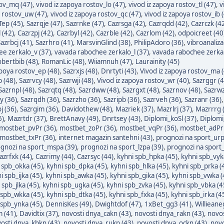
tov_mq (47)
,
vivod iz zapoya rostov_lo (47)
,
vivod iz zapoya rostov_tl (47)
,
v
a rostov_uw (47)
,
vivod iz zapoya rostov_qc (47)
,
vivod iz zapoya rostov_ib 
Tep (45)
,
Sazrqje (47)
,
Sazrnke (47)
,
Cazrsga (42)
,
Cazrqdd (42)
,
Cazrczk (4
 (42)
,
Cazrzpj (42)
,
Cazrbyl (42)
,
Cazrble (42)
,
Cazrlom (42)
,
odpoicreet (40
azrbcj (41)
,
Sazrhro (41)
,
MarsvinGlind (38)
,
PhilipAdoro (36)
,
vibroanaliza
e zerkalo_v (37)
,
vavada rabochee zerkalo_l (37)
,
vavada rabochee zerkal
bertbib (48)
,
RomanLic (48)
,
Wiiamnuh (47)
,
Laurainity (45)
apoya rostov_ep (48)
,
Sazrxjs (48)
,
Dnrtyti (43)
,
Vivod iz zapoya rostov_ma 
p (48)
,
Sazrvcy (48)
,
Sazrwji (48)
,
Vivod iz zapoya rostov_wr (40)
,
Sazrggr (4
Sazrnpl (48)
,
Sazrqtq (48)
,
Sazrdww (48)
,
Sazrgxt (48)
,
Sazrnov (48)
,
Sazrwz
y (36)
,
Sazrqdh (36)
,
Sazrzho (36)
,
Sazripb (36)
,
Sazrveh (36)
,
Sazranr (36)
j (36)
,
Sazrgim (36)
,
Davidothew (48)
,
Mazriek (37)
,
Mazrlrj (37)
,
Mazrrrg 
6)
,
Mazrtdr (37)
,
BrettAnavy (49)
,
Dnrtsey (43)
,
Diplomi_koSl (37)
,
Diplomi
mostbet_pvPr (36)
,
mostbet_zoPr (36)
,
mostbet_vqPr (36)
,
mostbet_adPr 
mostbet_txPr (36)
,
internet magazin santehni (43)
,
prognozi na sport_urp
gnozi na sport_mspa (39)
,
prognozi na sport_lzpa (39)
,
prognozi na sport
azrfxk (44)
,
Cazrimy (44)
,
Cazrsyc (44)
,
kyhni spb_hpka (45)
,
kyhni spb_vyk
 spb_okka (45)
,
kyhni spb_dpka (45)
,
kyhni spb_hlka (45)
,
kyhni spb_prka (
i spb_ijka (45)
,
kyhni spb_awka (45)
,
kyhni spb_gika (45)
,
kyhni spb_vwka (
 spb_jlka (45)
,
kyhni spb_ugka (45)
,
kyhni spb_zvka (45)
,
kyhni spb_vbka (4
 spb_wkka (45)
,
kyhni spb_dtka (45)
,
kyhni spb_fxka (45)
,
kyhni spb_irka (4
 spb_ynka (45)
,
DennisKes (49)
,
Dwightdof (47)
,
1xBet_gg3 (41)
,
Willieane
 (41)
,
Davidtix (37)
,
novosti dnya_cakn (43)
,
novosti dnya_rakn (43)
,
novos
osti dnya_kbkn (43)
,
novosti dnya_rukn (43)
,
novosti dnya_ockn (43)
,
novo