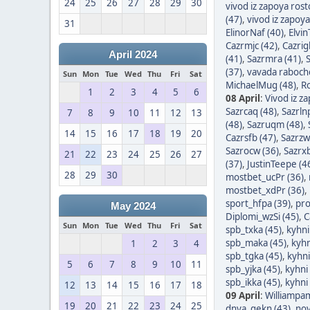
24
25
26
27
28
29
30
vivod iz zapoya ros
(47)
,
vivod iz zapoy
31
ElinorNaf (40)
,
Elvin
Cazrmjc (42)
,
Cazrigl
April 2024
(41)
,
Sazrmra (41)
,
S
(37)
,
vavada raboche
Sun
Mon
Tue
Wed
Thu
Fri
Sat
MichaelMug (48)
,
Ro
1
2
3
4
5
6
08 April
:
Vivod iz z
Sazrcaq (48)
,
Sazrln
7
8
9
10
11
12
13
(48)
,
Sazruqm (48)
,
14
15
16
17
18
19
20
Cazrsfb (47)
,
Sazrzw
Sazrocw (36)
,
Sazrxb
21
22
23
24
25
26
27
(37)
,
JustinTeepe (4
28
29
30
mostbet_ucPr (36)
,
mostbet_xdPr (36)
,
sport_hfpa (39)
,
pro
May 2024
Diplomi_wzSi (45)
,
C
Sun
Mon
Tue
Wed
Thu
Fri
Sat
spb_txka (45)
,
kyhni
spb_maka (45)
,
kyhn
1
2
3
4
spb_tgka (45)
,
kyhni
5
6
7
8
9
10
11
spb_yjka (45)
,
kyhni
spb_ikka (45)
,
kyhni
12
13
14
15
16
17
18
09 April
:
Williampam
19
20
21
22
23
24
25
dnya_gekn (43)
,
nov