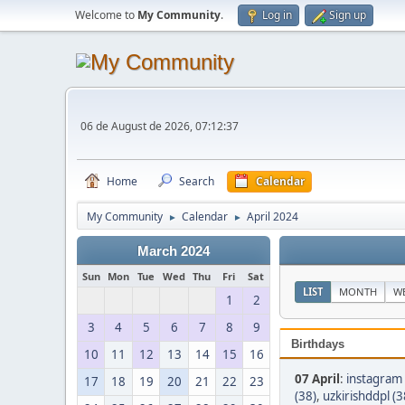
Welcome to
My Community
.
Log in
Sign up
06 de August de 2026, 07:12:37
Home
Search
Calendar
My Community
Calendar
April 2024
►
►
March 2024
Sun
Mon
Tue
Wed
Thu
Fri
Sat
LIST
MONTH
W
1
2
3
4
5
6
7
8
9
Birthdays
10
11
12
13
14
15
16
07 April
:
instagram 
17
18
19
20
21
22
23
(38)
,
uzkirishddpl (3