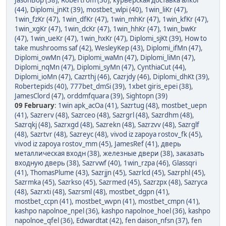
JasonBop (38)
,
Robertrom (36)
,
курьерская доставка алког
(44)
,
Diplomi_jnKt (39)
,
mostbet_wlpi (40)
,
1win_liKr (47)
,
1win_fzKr (47)
,
1win_dfKr (47)
,
1win_mhKr (47)
,
1win_kfKr (47)
,
1win_xgKr (47)
,
1win_dcKr (47)
,
1win_hhKr (47)
,
1win_bwKr
(47)
,
1win_ueKr (47)
,
1win_hxKr (47)
,
Diplomi_sjKt (39)
,
How to
take mushrooms saf (42)
,
WesleyKep (43)
,
Diplomi_ifMn (47)
,
Diplomi_owMn (47)
,
Diplomi_waMn (47)
,
Diplomi_liMn (47)
,
Diplomi_nqMn (47)
,
Diplomi_syMn (47)
,
CynthiaCut (44)
,
Diplomi_ioMn (47)
,
Cazrthj (46)
,
Cazrjdy (46)
,
Diplomi_dhKt (39)
,
Robertepids (40)
,
777bet_dmSi (39)
,
1xbet giris_epei (38)
,
JamesClord (47)
,
orddmfquara (39)
,
Sightopn (39)
09 February
:
1win apk_acOa (41)
,
Sazrtug (48)
,
mostbet_uepn
(41)
,
Sazrerv (48)
,
Sazrceo (48)
,
Sazrgrl (48)
,
Sazrdhm (48)
,
Sazrqkj (48)
,
Sazrxgd (48)
,
Sazrekn (48)
,
Sazrzvv (48)
,
Sazrglf
(48)
,
Sazrtvr (48)
,
Sazreyc (48)
,
vivod iz zapoya rostov_fk (45)
,
vivod iz zapoya rostov_mm (45)
,
JamesRef (41)
,
дверь
металлическая входн (38)
,
железные двери (38)
,
заказать
входную дверь (38)
,
Sazrvwf (40)
,
1win_rzpa (46)
,
Glassqri
(41)
,
ThomasPlume (43)
,
Sazrjjn (45)
,
Sazrlcd (45)
,
Sazrphl (45)
,
Sazrmka (45)
,
Sazrkso (45)
,
Sazrmed (45)
,
Sazrzpx (48)
,
Sazryca
(48)
,
Sazrxti (48)
,
Sazrsml (48)
,
mostbet_dgpn (41)
,
mostbet_ccpn (41)
,
mostbet_wvpn (41)
,
mostbet_cmpn (41)
,
kashpo napolnoe_npel (36)
,
kashpo napolnoe_hoel (36)
,
kashpo
napolnoe_qfel (36)
,
Edwardtat (42)
,
fen daison_nfsn (37)
,
fen