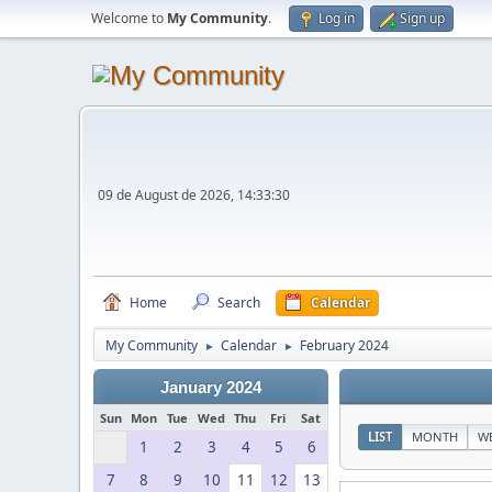
Welcome to
My Community
.
Log in
Sign up
09 de August de 2026, 14:33:30
Home
Search
Calendar
My Community
Calendar
February 2024
►
►
January 2024
Sun
Mon
Tue
Wed
Thu
Fri
Sat
LIST
MONTH
W
1
2
3
4
5
6
7
8
9
10
11
12
13