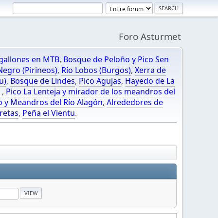
Foro Asturmet
gallones en MTB
,
Bosque de Peloño y Pico Sen
egro (Pirineos)
,
Río Lobos (Burgos)
,
Xerra de
u)
,
Bosque de Lindes
,
Pico Agujas
,
Hayedo de La
O
,
Pico La Lenteja y mirador de los meandros del
o y Meandros del Río Alagón
,
Alrededores de
retas
,
Peña el Vientu
.