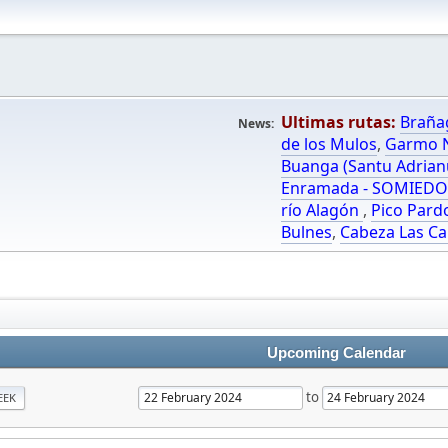
Ultimas rutas:
Braña
News:
de los Mulos
,
Garmo N
Buanga (Santu Adrian
Enramada - SOMIED
río Alagón
,
Pico Pard
Bulnes
,
Cabeza Las Ca
Upcoming Calendar
to
EEK