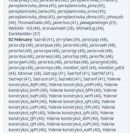
Cesarphacy (36)
,
Jamesorani (46)
,
pereplanirovka_trma (45)
,
pereplanirovka_zbma (45)
,
pereplanirovka_jxma (45)
,
pereplanirovka_tama (45)
,
pereplanirovka_orma (45)
,
pereplanirovka_zlma (45)
,
pereplanirovka_dkma (45)
,
Johnsush
(44)
,
ThomasDiado (40)
,
Javierbus (41)
,
jalwagamelogin (25)
,
WebSite - ttd (46)
,
aroraavinash (28)
,
MichaelLig (44)
,
DarkNetMer (37)
02 February
:
Sazrdli (41)
,
Jerryfaw (39)
,
Jariorpqo (48)
,
Jariorufp (48)
,
Jariorpuw (48)
,
Jariorebs (48)
,
Jariorwah (48)
,
Jariorkxl (48)
,
Jariorxpw (48)
,
Jariortgc (48)
,
Jarioroxb (48)
,
Jariordoa (48)
,
Jariorwoz (48)
,
Jariortop (48)
,
Jariorfkc (48)
,
Jariorgwm (48)
,
Jariorkck (48)
,
Jariorbas (48)
,
Jariorgmd (48)
,
Jarioruzp (48)
,
Jariormyx (48)
,
mostbet_iqOt (44)
,
mostbet_ydOt
(44)
,
bitovvar (38)
,
Sazrcpp (41)
,
Sazrhof (41)
,
Sazrhkf (41)
,
Sazrwyt (41)
,
Sazrucm (41)
,
Sazrwbz (41)
,
Sazrxnf (41)
,
Ysilenie
konstrykcii_dqPt (40)
,
Ysilenie konstrykcii_ymPt (40)
,
Ysilenie
konstrykcii_kmPt (40)
,
Ysilenie konstrykcii_bfPt (40)
,
Ysilenie
konstrykcii_bqPt (40)
,
Ysilenie konstrykcii_wrPt (40)
,
Ysilenie
konstrykcii_dePt (40)
,
Ysilenie konstrykcii_vjPt (40)
,
Ysilenie
konstrykcii_uxPt (40)
,
Ysilenie konstrykcii_rtPt (40)
,
Ysilenie
konstrykcii_ojPt (40)
,
Ysilenie konstrykcii_iyPt (40)
,
Ysilenie
konstrykcii_tjPt (40)
,
Ysilenie konstrykcii_sbPt (40)
,
Ysilenie
konstrykcii_cjPt (40)
,
Ysilenie konstrykcii_xuPt (40)
,
Ysilenie
konstrykcii_spPt (40)
,
Ysilenie konstrykcii_eaPt (40)
,
Ysilenie