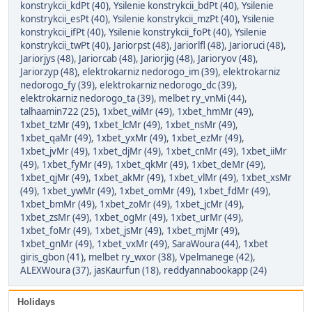
konstrykcii_kdPt (40)
,
Ysilenie konstrykcii_bdPt (40)
,
Ysilenie
konstrykcii_esPt (40)
,
Ysilenie konstrykcii_mzPt (40)
,
Ysilenie
konstrykcii_ifPt (40)
,
Ysilenie konstrykcii_foPt (40)
,
Ysilenie
konstrykcii_twPt (40)
,
Jariorpst (48)
,
Jariorlfl (48)
,
Jarioruci (48)
,
Jariorjys (48)
,
Jariorcab (48)
,
Jariorjig (48)
,
Jarioryov (48)
,
Jariorzyp (48)
,
elektrokarniz nedorogo_im (39)
,
elektrokarniz
nedorogo_fy (39)
,
elektrokarniz nedorogo_dc (39)
,
elektrokarniz nedorogo_ta (39)
,
melbet ry_vnMi (44)
,
talhaamin722 (25)
,
1xbet_wiMr (49)
,
1xbet_hmMr (49)
,
1xbet_tzMr (49)
,
1xbet_lcMr (49)
,
1xbet_nsMr (49)
,
1xbet_qaMr (49)
,
1xbet_yxMr (49)
,
1xbet_ezMr (49)
,
1xbet_jvMr (49)
,
1xbet_djMr (49)
,
1xbet_cnMr (49)
,
1xbet_iiMr
(49)
,
1xbet_fyMr (49)
,
1xbet_qkMr (49)
,
1xbet_deMr (49)
,
1xbet_qjMr (49)
,
1xbet_akMr (49)
,
1xbet_vlMr (49)
,
1xbet_xsMr
(49)
,
1xbet_ywMr (49)
,
1xbet_omMr (49)
,
1xbet_fdMr (49)
,
1xbet_bmMr (49)
,
1xbet_zoMr (49)
,
1xbet_jcMr (49)
,
1xbet_zsMr (49)
,
1xbet_ogMr (49)
,
1xbet_urMr (49)
,
1xbet_foMr (49)
,
1xbet_jsMr (49)
,
1xbet_mjMr (49)
,
1xbet_gnMr (49)
,
1xbet_vxMr (49)
,
SaraWoura (44)
,
1xbet
giris_gbon (41)
,
melbet ry_wxor (38)
,
Vpelmanege (42)
,
ALEXWoura (37)
,
jasKaurfun (18)
,
reddyannabookapp (24)
Holidays