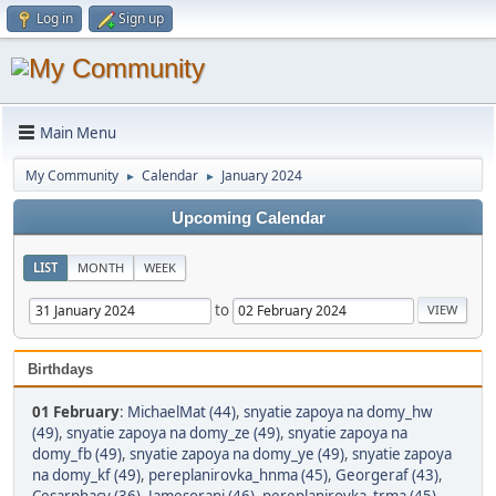
Log in
Sign up
Main Menu
My Community
Calendar
January 2024
►
►
Upcoming Calendar
LIST
MONTH
WEEK
to
Birthdays
01 February
:
MichaelMat (44)
,
snyatie zapoya na domy_hw
(49)
,
snyatie zapoya na domy_ze (49)
,
snyatie zapoya na
domy_fb (49)
,
snyatie zapoya na domy_ye (49)
,
snyatie zapoya
na domy_kf (49)
,
pereplanirovka_hnma (45)
,
Georgeraf (43)
,