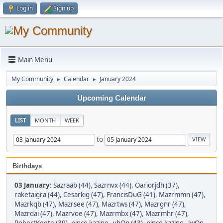
Log in
Sign up
Main Menu
My Community
Calendar
January 2024
►
►
Upcoming Calendar
LIST
MONTH
WEEK
to
Birthdays
03 January
:
Sazraab (44)
,
Sazrnvx (44)
,
Oariorjdh (37)
,
raketaigra (44)
,
Cesarkig (47)
,
FrancisDuG (41)
,
Mazrmmn (47)
,
Mazrkqb (47)
,
Mazrsee (47)
,
Mazrtws (47)
,
Mazrgnr (47)
,
Mazrdai (47)
,
Mazrvoe (47)
,
Mazrmbx (47)
,
Mazrmhr (47)
,