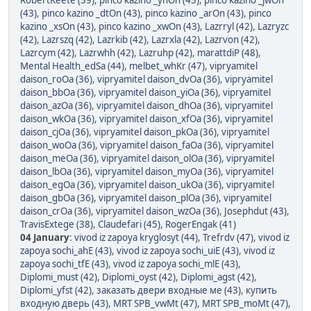
RobertKeete (39)
,
pinco kazino _yhOn (43)
,
pinco kazino _jwOn
(43)
,
pinco kazino _dtOn (43)
,
pinco kazino _arOn (43)
,
pinco
kazino _xsOn (43)
,
pinco kazino _xwOn (43)
,
Lazrryl (42)
,
Lazryzc
(42)
,
Lazrszq (42)
,
Lazrkib (42)
,
Lazrxla (42)
,
Lazrvon (42)
,
Lazrcym (42)
,
Lazrwhh (42)
,
Lazruhp (42)
,
marattdiP (48)
,
Mental Health_edSa (44)
,
melbet_whKr (47)
,
vipryamitel
daison_roOa (36)
,
vipryamitel daison_dvOa (36)
,
vipryamitel
daison_bbOa (36)
,
vipryamitel daison_yiOa (36)
,
vipryamitel
daison_azOa (36)
,
vipryamitel daison_dhOa (36)
,
vipryamitel
daison_wkOa (36)
,
vipryamitel daison_xfOa (36)
,
vipryamitel
daison_cjOa (36)
,
vipryamitel daison_pkOa (36)
,
vipryamitel
daison_woOa (36)
,
vipryamitel daison_faOa (36)
,
vipryamitel
daison_meOa (36)
,
vipryamitel daison_olOa (36)
,
vipryamitel
daison_lbOa (36)
,
vipryamitel daison_myOa (36)
,
vipryamitel
daison_egOa (36)
,
vipryamitel daison_ukOa (36)
,
vipryamitel
daison_gbOa (36)
,
vipryamitel daison_plOa (36)
,
vipryamitel
daison_crOa (36)
,
vipryamitel daison_wzOa (36)
,
Josephdut (43)
,
TravisExtege (38)
,
Claudefari (45)
,
RogerEngak (41)
04 January
:
vivod iz zapoya kryglosyt (44)
,
Trefrdv (47)
,
vivod iz
zapoya sochi_ahE (43)
,
vivod iz zapoya sochi_uiE (43)
,
vivod iz
zapoya sochi_tfE (43)
,
vivod iz zapoya sochi_mlE (43)
,
Diplomi_must (42)
,
Diplomi_oyst (42)
,
Diplomi_agst (42)
,
Diplomi_yfst (42)
,
заказать двери входные ме (43)
,
купить
входную дверь (43)
,
MRT SPB_vwMt (47)
,
MRT SPB_moMt (47)
,