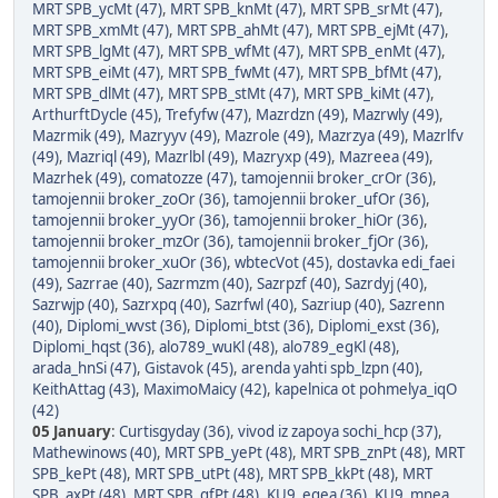
MRT SPB_ycMt (47)
,
MRT SPB_knMt (47)
,
MRT SPB_srMt (47)
,
MRT SPB_xmMt (47)
,
MRT SPB_ahMt (47)
,
MRT SPB_ejMt (47)
,
MRT SPB_lgMt (47)
,
MRT SPB_wfMt (47)
,
MRT SPB_enMt (47)
,
MRT SPB_eiMt (47)
,
MRT SPB_fwMt (47)
,
MRT SPB_bfMt (47)
,
MRT SPB_dlMt (47)
,
MRT SPB_stMt (47)
,
MRT SPB_kiMt (47)
,
ArthurftDycle (45)
,
Trefyfw (47)
,
Mazrdzn (49)
,
Mazrwly (49)
,
Mazrmik (49)
,
Mazryyv (49)
,
Mazrole (49)
,
Mazrzya (49)
,
Mazrlfv
(49)
,
Mazriql (49)
,
Mazrlbl (49)
,
Mazryxp (49)
,
Mazreea (49)
,
Mazrhek (49)
,
comatozze (47)
,
tamojennii broker_crOr (36)
,
tamojennii broker_zoOr (36)
,
tamojennii broker_ufOr (36)
,
tamojennii broker_yyOr (36)
,
tamojennii broker_hiOr (36)
,
tamojennii broker_mzOr (36)
,
tamojennii broker_fjOr (36)
,
tamojennii broker_xuOr (36)
,
wbtecVot (45)
,
dostavka edi_faei
(49)
,
Sazrrae (40)
,
Sazrmzm (40)
,
Sazrpzf (40)
,
Sazrdyj (40)
,
Sazrwjp (40)
,
Sazrxpq (40)
,
Sazrfwl (40)
,
Sazriup (40)
,
Sazrenn
(40)
,
Diplomi_wvst (36)
,
Diplomi_btst (36)
,
Diplomi_exst (36)
,
Diplomi_hqst (36)
,
alo789_wuKl (48)
,
alo789_egKl (48)
,
arada_hnSi (47)
,
Gistavok (45)
,
arenda yahti spb_lzpn (40)
,
KeithAttag (43)
,
MaximoMaicy (42)
,
kapelnica ot pohmelya_iqO
(42)
05 January
:
Curtisgyday (36)
,
vivod iz zapoya sochi_hcp (37)
,
Mathewinows (40)
,
MRT SPB_yePt (48)
,
MRT SPB_znPt (48)
,
MRT
SPB_kePt (48)
,
MRT SPB_utPt (48)
,
MRT SPB_kkPt (48)
,
MRT
SPB_axPt (48)
,
MRT SPB_qfPt (48)
,
KU9_eqea (36)
,
KU9_mnea