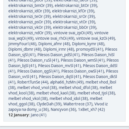
elektrokarnizi_poOr (39)
,
elektrokarnizi_deOr (39)
,
elektrokarnizi_bmOr (39)
,
elektrokarnizi_btOr (39)
,
elektrokarnizi_idOr (39)
,
elektrokarnizi_kfOr (39)
,
elektrokarnizi_teOr (39)
,
elektrokarnizi_srOr (39)
,
elektrokarnizi_psOr (39)
,
elektrokarnizi_vtOr (39)
,
elektrokarnizi_vkOr (39)
,
elektrokarnizi_bbOr (39)
,
elektrokarnizi_ndOr (39)
,
vintovie svai_zpOi (49)
,
vintovie
svai_wqOi (49)
,
vintovie svai_rhOi (49)
,
vintovie svai_kzOi (49)
,
JimmyFourl (46)
,
Diplomi_afmr (48)
,
Diplomi_kymr (48)
,
Diplomi_dbmr (48)
,
Diplomi_irmr (48)
,
promoydSl (41)
,
Pilesos
Daison_sjSl (41)
,
Pilesos Daison_pdSl (41)
,
Pilesos Daison_hiSl
(41)
,
Pilesos Daison_ruSl (41)
,
Pilesos Daison_wmSl (41)
,
Pilesos
Daison_bjSl (41)
,
Pilesos Daison_mvSl (41)
,
Pilesos Daison_ddSl
(41)
,
Pilesos Daison_qgSl (41)
,
Pilesos Daison_owSl (41)
,
Pilesos
Daison_vvSl (41)
,
Pilesos Daison_dqSl (41)
,
Pilesos Daison_dkSl
(41)
,
RobertTunSe (44)
,
alpha66_hzMn (49)
,
melbet vhod_lbol
(38)
,
melbet vhod_vnol (38)
,
melbet vhod_dfol (38)
,
melbet
vhod_kool (38)
,
melbet vhod_kaol (38)
,
melbet vhod_tjol (38)
,
melbet vhod_vkol (38)
,
melbet vhod_idol (38)
,
melbet
vhod_ggol (38)
,
ClydeDah (39)
,
Waltertrece (37)
,
Vivod iz
zapoya na domy_u (36)
,
Nancyvon (36)
,
1xBet_xh7 (42)
12 January
:
Jano (41)