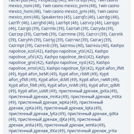
Fatherpbb (46)
,
Peoplezup (46)
,
Mirrorxqu (46)
,
1win casino
mexico_nsmi (48)
,
1win casino mexico_pvmi (48)
,
1win casino
mexico_hxmi (48)
,
1win casino mexico_jymi (48)
,
1win casino
mexico_eimi (48)
,
Speakerteo (45)
,
Lazrqfz (46)
,
Lazrdgi (46)
,
Lazrlfr (46)
,
Lazrghd (46)
,
Lazrhpt (46)
,
Lazrvcy (46)
,
Lazrqgo
(46)
,
Cazrglz (39)
,
Cazrmlx (39)
,
Cazrtah (39)
,
Cazryda (39)
,
Cazrzxp (39)
,
Cazrtwb (39)
,
Cazrmme (39)
,
Cazrcri (39)
,
Cazretk
(39)
,
Cazryhh (39)
,
Cazrlyj (39)
,
Cazrrwz (39)
,
Cazrarj (39)
,
Cazrmpt (39)
,
Cazrenb (39)
,
Sazrmsu (40)
,
Sazreou (40)
,
Kashpo
napolnoe_ezsl (42)
,
Kashpo napolnoe_ytsl (42)
,
Kashpo
napolnoe_ufsl (42)
,
Kashpo napolnoe_desl (42)
,
Kashpo
napolnoe_gnsl (42)
,
Kashpo napolnoe_nysl (42)
,
Kashpo
napolnoe_emsl (42)
,
Kashpo napolnoe_fjsl (42)
,
Kypit aifon_ifMt
(49)
,
Kypit aifon_keMt (49)
,
Kypit aifon_rbMt (49)
,
Kypit
aifon_yfMt (49)
,
Kypit aifon_dcMt (49)
,
Kypit aifon_rwMt (49)
,
Kypit aifon_fiMt (49)
,
Kypit aifon_nnMt (49)
,
Kypit aifon_qdMt
(49)
,
Kypit aifon_usMt (49)
,
пристенный дренаж_gxKa (49)
,
пристенный дренаж_mnKa (49)
,
пристенный дренаж_mtKa
(49)
,
пристенный дренаж_wpKa (49)
,
пристенный
дренаж_cpKa (49)
,
пристенный дренаж_lqKa (49)
,
пристенный дренаж_lyKa (49)
,
пристенный дренаж_qdKa
(49)
,
пристенный дренаж_djKa (49)
,
пристенный
дренаж_anKa (49)
,
пристенный дренаж_wmKa (49)
,
пристенный дренаж_itKa (49)
,
пристенный дренаж_yrKa