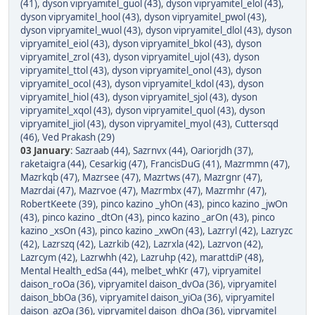
(41)
,
dyson vipryamitel_guol (43)
,
dyson vipryamitel_elol (43)
,
dyson vipryamitel_hool (43)
,
dyson vipryamitel_pwol (43)
,
dyson vipryamitel_wuol (43)
,
dyson vipryamitel_dlol (43)
,
dyson
vipryamitel_eiol (43)
,
dyson vipryamitel_bkol (43)
,
dyson
vipryamitel_zrol (43)
,
dyson vipryamitel_ujol (43)
,
dyson
vipryamitel_ttol (43)
,
dyson vipryamitel_onol (43)
,
dyson
vipryamitel_ocol (43)
,
dyson vipryamitel_kdol (43)
,
dyson
vipryamitel_hiol (43)
,
dyson vipryamitel_sjol (43)
,
dyson
vipryamitel_xqol (43)
,
dyson vipryamitel_quol (43)
,
dyson
vipryamitel_jiol (43)
,
dyson vipryamitel_myol (43)
,
Cuttersqd
(46)
,
Ved Prakash (29)
03 January
:
Sazraab (44)
,
Sazrnvx (44)
,
Oariorjdh (37)
,
raketaigra (44)
,
Cesarkig (47)
,
FrancisDuG (41)
,
Mazrmmn (47)
,
Mazrkqb (47)
,
Mazrsee (47)
,
Mazrtws (47)
,
Mazrgnr (47)
,
Mazrdai (47)
,
Mazrvoe (47)
,
Mazrmbx (47)
,
Mazrmhr (47)
,
RobertKeete (39)
,
pinco kazino _yhOn (43)
,
pinco kazino _jwOn
(43)
,
pinco kazino _dtOn (43)
,
pinco kazino _arOn (43)
,
pinco
kazino _xsOn (43)
,
pinco kazino _xwOn (43)
,
Lazrryl (42)
,
Lazryzc
(42)
,
Lazrszq (42)
,
Lazrkib (42)
,
Lazrxla (42)
,
Lazrvon (42)
,
Lazrcym (42)
,
Lazrwhh (42)
,
Lazruhp (42)
,
marattdiP (48)
,
Mental Health_edSa (44)
,
melbet_whKr (47)
,
vipryamitel
daison_roOa (36)
,
vipryamitel daison_dvOa (36)
,
vipryamitel
daison_bbOa (36)
,
vipryamitel daison_yiOa (36)
,
vipryamitel
daison_azOa (36)
,
vipryamitel daison_dhOa (36)
,
vipryamitel