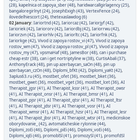
(28)
,
kapelnica ot zapoya_sber (48)
,
haridwarcallgirlagency (25)
,
bangaloregirlnyt (24)
,
JosephExigh (43)
,
VertexFence (24)
,
ilovedelhiescort (24)
,
thetexaslawdog (6)
02 January
:
Iariortnd (42)
,
Iariorcaz (42)
,
Iariorjyf (42)
,
Iarioriek (42)
,
Iariororv (42)
,
Iariordbj (42)
,
Iariorrwu (42)
,
Iariorzvn (42)
,
Iariorhlv (42)
,
Iariorltc (42)
,
Iariorfnk (42)
,
Iariorkge (42)
,
Vivod iz zapoya rostov_vi (47)
,
Vivod iz zapoya
rostov_wm (47)
,
Vivod iz zapoya rostov_pl (47)
,
Vivod iz zapoya
rostov_my (47)
,
vpsmaHaf (48)
,
JamesBor (48)
,
can i purchase
cheap estr (38)
,
can i get nortriptyline w (38)
,
CurtisAbali (37)
,
AnthonyErack (48)
,
pin up azerbaycan_saOn (48)
,
pin up
azerbaycan_czOn (48)
,
Diplomi_bfKt (42)
,
Diplomi_yaKt (42)
,
3aplus63.ru (45)
,
mostbet_ofet (36)
,
mostbet_bket (36)
,
mostbet_gwet (36)
,
mostbet_vget (36)
,
mostbet_lcet (36)
,
AI
Therapist_jgsr (41)
,
AI Therapist_kssr (41)
,
AI Therapist_owsr
(41)
,
AI Therapist_onsr (41)
,
AI Therapist_bmsr (41)
,
AI
Therapist_pjsr (41)
,
AI Therapist_qtsr (41)
,
AI Therapist_ltsr
(41)
,
AI Therapist_jdsr (41)
,
AI Therapist_vosr (41)
,
AI
Therapist_wmsr (41)
,
AI Therapist_hzsr (41)
,
AI Therapist_lesr
(41)
,
AI Therapist_jbsr (41)
,
AI Therapist_wtsr (41)
,
medicinskoe
oborydovanie_ (42)
,
avtomaticheskie rylonnie (44)
,
Diplomi_zoEi (46)
,
Diplomi_piEi (46)
,
Diplomi_voEi (46)
,
Diplomi_iqEi (46)
,
promoblSl (41)
,
promozySl (41)
,
promofdSl