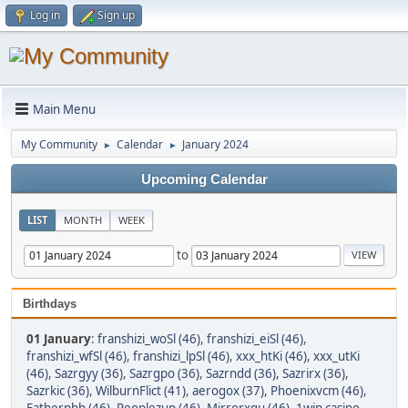
Log in
Sign up
Main Menu
My Community
Calendar
January 2024
►
►
Upcoming Calendar
LIST
MONTH
WEEK
to
Birthdays
01 January
:
franshizi_woSl (46)
,
franshizi_eiSl (46)
,
franshizi_wfSl (46)
,
franshizi_lpSl (46)
,
xxx_htKi (46)
,
xxx_utKi
(46)
,
Sazrgyy (36)
,
Sazrgpo (36)
,
Sazrndd (36)
,
Sazrirx (36)
,
Sazrkic (36)
,
WilburnFlict (41)
,
aerogox (37)
,
Phoenixvcm (46)
,