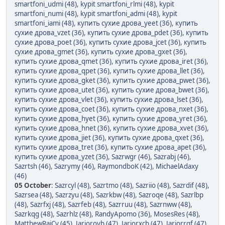
smartfoni_udmi (48)
,
kypit smartfoni_rlmi (48)
,
kypit
smartfoni_numi (48)
,
kypit smartfoni_admi (48)
,
kypit
smartfoni_iami (48)
,
купить сухие дрова_yeet (36)
,
купить
сухие дрова_vzet (36)
,
купить сухие дрова_pdet (36)
,
купить
сухие дрова_poet (36)
,
купить сухие дрова_jcet (36)
,
купить
сухие дрова_gmet (36)
,
купить сухие дрова_gxet (36)
,
купить сухие дрова_qmet (36)
,
купить сухие дрова_iret (36)
,
купить сухие дрова_qpet (36)
,
купить сухие дрова_llet (36)
,
купить сухие дрова_gket (36)
,
купить сухие дрова_pwet (36)
,
купить сухие дрова_utet (36)
,
купить сухие дрова_bwet (36)
,
купить сухие дрова_vlet (36)
,
купить сухие дрова_lset (36)
,
купить сухие дрова_coet (36)
,
купить сухие дрова_nxet (36)
,
купить сухие дрова_hyet (36)
,
купить сухие дрова_yret (36)
,
купить сухие дрова_hnet (36)
,
купить сухие дрова_xvet (36)
,
купить сухие дрова_jiet (36)
,
купить сухие дрова_qxet (36)
,
купить сухие дрова_tret (36)
,
купить сухие дрова_apet (36)
,
купить сухие дрова_yzet (36)
,
Sazrwgr (46)
,
Sazrabj (46)
,
Sazrtsh (46)
,
Sazrymy (46)
,
RaymondboK (42)
,
MichaelAdaxy
(46)
05 October
:
Sazrcyl (48)
,
Sazrtmo (48)
,
Sazriio (48)
,
Sazrdif (48)
,
Sazrsea (48)
,
Sazrzyu (48)
,
Sazrkbw (48)
,
Sazroqe (48)
,
Sazrlbp
(48)
,
Sazrfxj (48)
,
Sazrfeb (48)
,
Sazrruu (48)
,
Sazrnww (48)
,
Sazrkqg (48)
,
Sazrhlz (48)
,
RandyApomo (36)
,
MosesRes (48)
,
MatthewRaiCy (45)
,
Jariorovb (47)
,
Jariorxcb (47)
,
Jariorrqf (47)
,