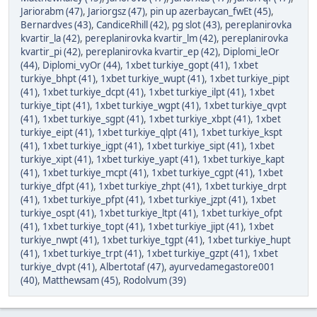
Jariorabm (47)
,
Jariorgsz (47)
,
pin up azerbaycan_fwEt (45)
,
Bernardves (43)
,
CandiceRhill (42)
,
pg slot (43)
,
pereplanirovka
kvartir_la (42)
,
pereplanirovka kvartir_lm (42)
,
pereplanirovka
kvartir_pi (42)
,
pereplanirovka kvartir_ep (42)
,
Diplomi_leOr
(44)
,
Diplomi_vyOr (44)
,
1xbet turkiye_gopt (41)
,
1xbet
turkiye_bhpt (41)
,
1xbet turkiye_wupt (41)
,
1xbet turkiye_pipt
(41)
,
1xbet turkiye_dcpt (41)
,
1xbet turkiye_ilpt (41)
,
1xbet
turkiye_tipt (41)
,
1xbet turkiye_wgpt (41)
,
1xbet turkiye_qvpt
(41)
,
1xbet turkiye_sgpt (41)
,
1xbet turkiye_xbpt (41)
,
1xbet
turkiye_eipt (41)
,
1xbet turkiye_qlpt (41)
,
1xbet turkiye_kspt
(41)
,
1xbet turkiye_igpt (41)
,
1xbet turkiye_sipt (41)
,
1xbet
turkiye_xipt (41)
,
1xbet turkiye_yapt (41)
,
1xbet turkiye_kapt
(41)
,
1xbet turkiye_mcpt (41)
,
1xbet turkiye_cgpt (41)
,
1xbet
turkiye_dfpt (41)
,
1xbet turkiye_zhpt (41)
,
1xbet turkiye_drpt
(41)
,
1xbet turkiye_pfpt (41)
,
1xbet turkiye_jzpt (41)
,
1xbet
turkiye_ospt (41)
,
1xbet turkiye_ltpt (41)
,
1xbet turkiye_ofpt
(41)
,
1xbet turkiye_topt (41)
,
1xbet turkiye_jipt (41)
,
1xbet
turkiye_nwpt (41)
,
1xbet turkiye_tgpt (41)
,
1xbet turkiye_hupt
(41)
,
1xbet turkiye_trpt (41)
,
1xbet turkiye_gzpt (41)
,
1xbet
turkiye_dvpt (41)
,
Albertotaf (47)
,
ayurvedamegastore001
(40)
,
Matthewsam (45)
,
Rodolvum (39)