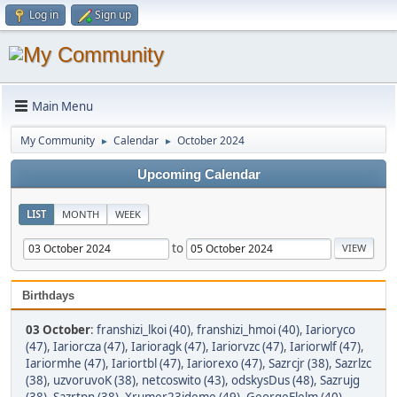
Log in
Sign up
Main Menu
My Community
Calendar
October 2024
►
►
Upcoming Calendar
LIST
MONTH
WEEK
to
Birthdays
03 October
:
franshizi_lkoi (40)
,
franshizi_hmoi (40)
,
Iarioryco
(47)
,
Iariorcza (47)
,
Iarioragk (47)
,
Iariorvzc (47)
,
Iariorwlf (47)
,
Iariormhe (47)
,
Iariortbl (47)
,
Iariorexo (47)
,
Sazrcjr (38)
,
Sazrlzc
(38)
,
uzvoruvoK (38)
,
netcoswito (43)
,
odskysDus (48)
,
Sazrujg