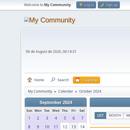
Welcome to
My Community
.
Log in
Sign up
06 de August de 2026, 06:14:31
Home
Search
Calendar
My Community
Calendar
October 2024
►
►
September 2024
Sun
Mon
Tue
Wed
Thu
Fri
Sat
LIST
MONTH
W
1
2
3
4
5
6
7
8
9
10
11
12
13
14