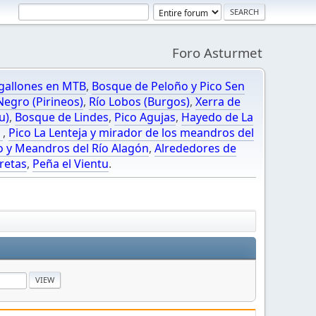
Foro Asturmet
gallones en MTB
,
Bosque de Peloño y Pico Sen
egro (Pirineos)
,
Río Lobos (Burgos)
,
Xerra de
u)
,
Bosque de Lindes
,
Pico Agujas
,
Hayedo de La
O
,
Pico La Lenteja y mirador de los meandros del
o y Meandros del Río Alagón
,
Alrededores de
retas
,
Peña el Vientu
.