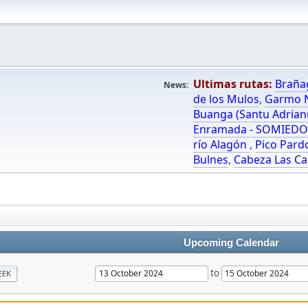
Ultimas rutas:
Braña
News:
de los Mulos
,
Garmo N
Buanga (Santu Adrian
Enramada - SOMIED
río Alagón
,
Pico Pard
Bulnes
,
Cabeza Las Ca
Upcoming Calendar
to
EEK