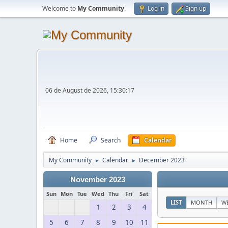
Welcome to
My Community
.
Log in
Sign up
06 de August de 2026, 15:30:17
Home
Search
Calendar
My Community
Calendar
December 2023
►
►
November 2023
Sun
Mon
Tue
Wed
Thu
Fri
Sat
LIST
MONTH
W
1
2
3
4
5
6
7
8
9
10
11