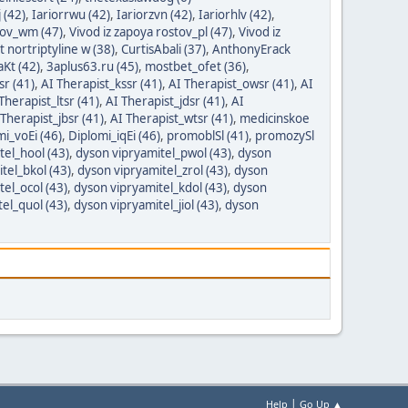
 (42)
,
Iariorrwu (42)
,
Iariorzvn (42)
,
Iariorhlv (42)
,
tov_wm (47)
,
Vivod iz zapoya rostov_pl (47)
,
Vivod iz
t nortriptyline w (38)
,
CurtisAbali (37)
,
AnthonyErack
Kt (42)
,
3aplus63.ru (45)
,
mostbet_ofet (36)
,
sr (41)
,
AI Therapist_kssr (41)
,
AI Therapist_owsr (41)
,
AI
Therapist_ltsr (41)
,
AI Therapist_jdsr (41)
,
AI
 Therapist_jbsr (41)
,
AI Therapist_wtsr (41)
,
medicinskoe
mi_voEi (46)
,
Diplomi_iqEi (46)
,
promoblSl (41)
,
promozySl
tel_hool (43)
,
dyson vipryamitel_pwol (43)
,
dyson
tel_bkol (43)
,
dyson vipryamitel_zrol (43)
,
dyson
el_ocol (43)
,
dyson vipryamitel_kdol (43)
,
dyson
el_quol (43)
,
dyson vipryamitel_jiol (43)
,
dyson
|
Help
Go Up ▲