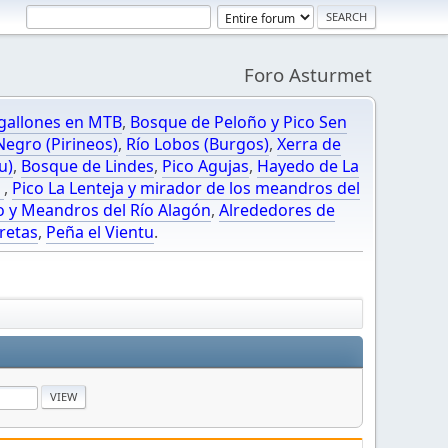
Foro Asturmet
gallones en MTB
,
Bosque de Peloño y Pico Sen
egro (Pirineos)
,
Río Lobos (Burgos)
,
Xerra de
u)
,
Bosque de Lindes
,
Pico Agujas
,
Hayedo de La
O
,
Pico La Lenteja y mirador de los meandros del
o y Meandros del Río Alagón
,
Alrededores de
retas
,
Peña el Vientu
.