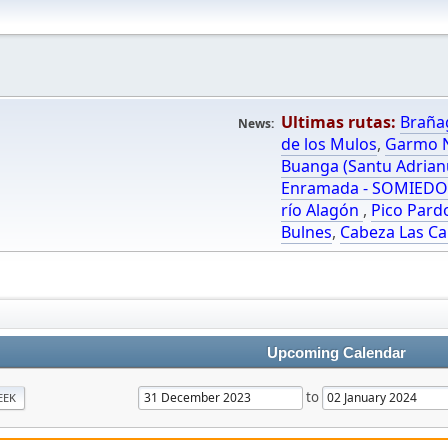
Ultimas rutas:
Braña
News:
de los Mulos
,
Garmo N
Buanga (Santu Adrian
Enramada - SOMIED
río Alagón
,
Pico Pard
Bulnes
,
Cabeza Las Ca
Upcoming Calendar
to
EEK