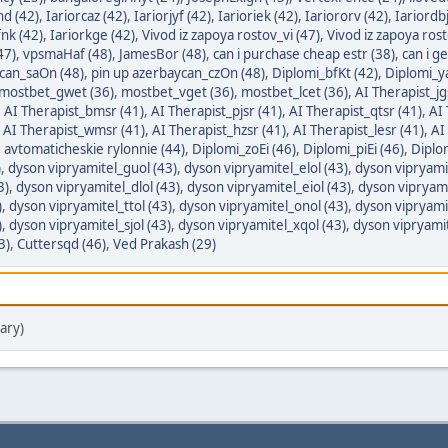
nd (42)
,
Iariorcaz (42)
,
Iariorjyf (42)
,
Iarioriek (42)
,
Iariororv (42)
,
Iariordbj
fnk (42)
,
Iariorkge (42)
,
Vivod iz zapoya rostov_vi (47)
,
Vivod iz zapoya ros
47)
,
vpsmaHaf (48)
,
JamesBor (48)
,
can i purchase cheap estr (38)
,
can i ge
can_saOn (48)
,
pin up azerbaycan_czOn (48)
,
Diplomi_bfKt (42)
,
Diplomi_ya
mostbet_gwet (36)
,
mostbet_vget (36)
,
mostbet_lcet (36)
,
AI Therapist_jg
,
AI Therapist_bmsr (41)
,
AI Therapist_pjsr (41)
,
AI Therapist_qtsr (41)
,
AI 
,
AI Therapist_wmsr (41)
,
AI Therapist_hzsr (41)
,
AI Therapist_lesr (41)
,
AI
,
avtomaticheskie rylonnie (44)
,
Diplomi_zoEi (46)
,
Diplomi_piEi (46)
,
Diplo
)
,
dyson vipryamitel_guol (43)
,
dyson vipryamitel_elol (43)
,
dyson vipryami
3)
,
dyson vipryamitel_dlol (43)
,
dyson vipryamitel_eiol (43)
,
dyson vipryami
)
,
dyson vipryamitel_ttol (43)
,
dyson vipryamitel_onol (43)
,
dyson vipryamit
)
,
dyson vipryamitel_sjol (43)
,
dyson vipryamitel_xqol (43)
,
dyson vipryamit
3)
,
Cuttersqd (46)
,
Ved Prakash (29)
ary)