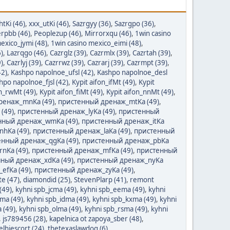
htKi (46)
,
xxx_utKi (46)
,
Sazrgyy (36)
,
Sazrgpo (36)
,
rpbb (46)
,
Peoplezup (46)
,
Mirrorxqu (46)
,
1win casino
exico_jymi (48)
,
1win casino mexico_eimi (48)
,
)
,
Lazrqgo (46)
,
Cazrglz (39)
,
Cazrmlx (39)
,
Cazrtah (39)
,
)
,
Cazrlyj (39)
,
Cazrrwz (39)
,
Cazrarj (39)
,
Cazrmpt (39)
,
42)
,
Kashpo napolnoe_ufsl (42)
,
Kashpo napolnoe_desl
hpo napolnoe_fjsl (42)
,
Kypit aifon_ifMt (49)
,
Kypit
on_rwMt (49)
,
Kypit aifon_fiMt (49)
,
Kypit aifon_nnMt (49)
,
ренаж_mnKa (49)
,
пристенный дренаж_mtKa (49)
,
(49)
,
пристенный дренаж_lyKa (49)
,
пристенный
нный дренаж_wmKa (49)
,
пристенный дренаж_itKa
hKa (49)
,
пристенный дренаж_laKa (49)
,
пристенный
енный дренаж_qgKa (49)
,
пристенный дренаж_pbKa
nKa (49)
,
пристенный дренаж_mfKa (49)
,
пристенный
ный дренаж_xdKa (49)
,
пристенный дренаж_nyKa
efKa (49)
,
пристенный дренаж_zyKa (49)
,
e (47)
,
diamondid (25)
,
StevenPlarp (41)
,
remont
(49)
,
kyhni spb_jcma (49)
,
kyhni spb_eema (49)
,
kyhni
ma (49)
,
kyhni spb_idma (49)
,
kyhni spb_kxma (49)
,
kyhni
 (49)
,
kyhni spb_olma (49)
,
kyhni spb_rsma (49)
,
kyhni
,
js789456 (28)
,
kapelnica ot zapoya_sber (48)
,
elhiescort (24)
,
thetexaslawdog (6)