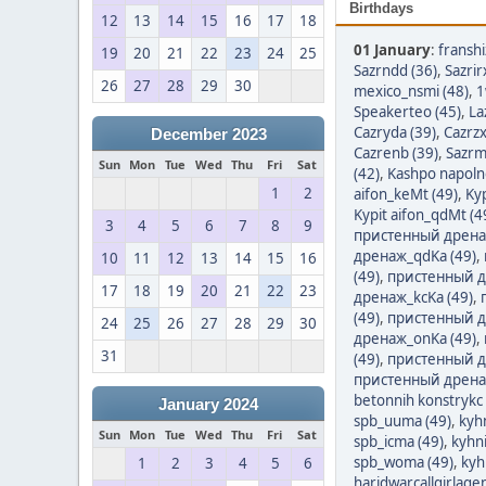
Birthdays
12
13
14
15
16
17
18
01 January
:
franshi
19
20
21
22
23
24
25
Sazrndd (36)
,
Sazrir
26
27
28
29
30
mexico_nsmi (48)
,
1
Speakerteo (45)
,
La
Cazryda (39)
,
Cazrzx
December 2023
Cazrenb (39)
,
Sazrm
Sun
Mon
Tue
Wed
Thu
Fri
Sat
(42)
,
Kashpo napoln
1
2
aifon_keMt (49)
,
Kyp
Kypit aifon_qdMt (4
3
4
5
6
7
8
9
пристенный дрена
дренаж_qdKa (49)
,
10
11
12
13
14
15
16
(49)
,
пристенный д
17
18
19
20
21
22
23
дренаж_kcKa (49)
,
(49)
,
пристенный д
24
25
26
27
28
29
30
дренаж_onKa (49)
,
31
(49)
,
пристенный д
пристенный дренаж
betonnih konstrykc 
January 2024
spb_uuma (49)
,
kyh
Sun
Mon
Tue
Wed
Thu
Fri
Sat
spb_icma (49)
,
kyhn
spb_woma (49)
,
kyh
1
2
3
4
5
6
haridwarcallgirlage