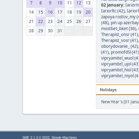
7
8
9
10
11
12
13
02 January
:
Iariort
Iariorltc (42)
,
Iarior
14
15
16
17
18
19
20
zapoya rostov_my (
21
22
23
24
25
26
27
(48)
,
pin up azerbay
mostbet_bket (36)
,
28
29
30
31
Therapist_onsr (41)
Therapist_vosr (41)
oborydovanie_ (42)
(41)
,
promofdSl (41
vipryamitel_wuol (4
vipryamitel_ujol (43
vipryamitel_hiol (43
vipryamitel_myol (4
Holidays
New Year's (01 Janu
,
SMF 2.1.3 © 2022
Simple Machines