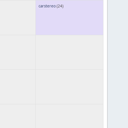
carstereo
(24)