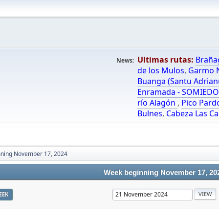
Ultimas rutas:
Braña
News:
de los Mulos
,
Garmo N
Buanga (Santu Adrian
Enramada - SOMIED
río Alagón
,
Pico Pard
Bulnes
,
Cabeza Las Ca
ning November 17, 2024
Week beginning November 17, 20
EEK