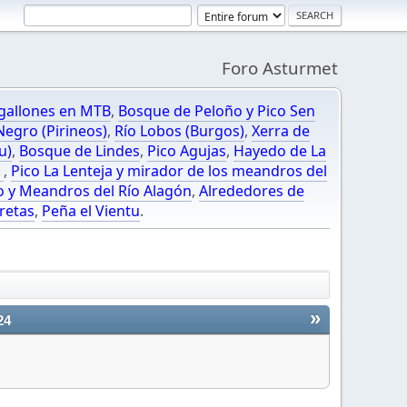
Foro Asturmet
gallones en MTB
,
Bosque de Peloño y Pico Sen
egro (Pirineos)
,
Río Lobos (Burgos)
,
Xerra de
u)
,
Bosque de Lindes
,
Pico Agujas
,
Hayedo de La
O
,
Pico La Lenteja y mirador de los meandros del
o y Meandros del Río Alagón
,
Alrededores de
retas
,
Peña el Vientu
.
»
24