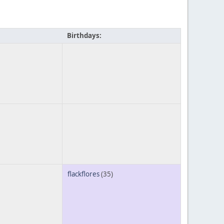
Birthdays:
flackflores
(35)