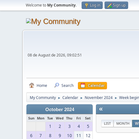
Welcome to
My Community
.
Log in
Sign up
08 de August de 2026, 09:02:51
Home
Search
Calendar
My Community
Calendar
November 2024
Week begin
►
►
►
«
October 2024
Sun
Mon
Tue
Wed
Thu
Fri
Sat
LIST
MONTH
W
1
2
3
4
5
6
7
8
9
10
11
12