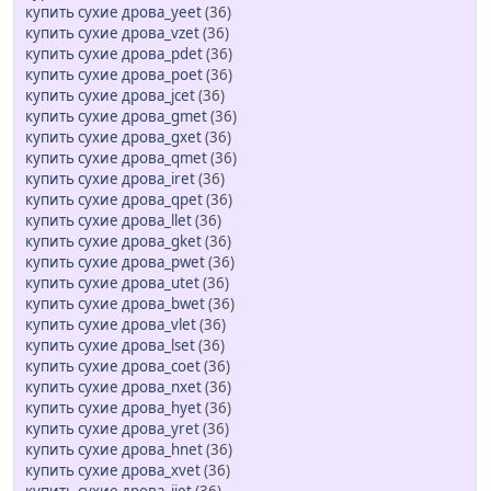
купить сухие дрова_yeet
(36)
купить сухие дрова_vzet
(36)
купить сухие дрова_pdet
(36)
купить сухие дрова_poet
(36)
купить сухие дрова_jcet
(36)
купить сухие дрова_gmet
(36)
купить сухие дрова_gxet
(36)
купить сухие дрова_qmet
(36)
купить сухие дрова_iret
(36)
купить сухие дрова_qpet
(36)
купить сухие дрова_llet
(36)
купить сухие дрова_gket
(36)
купить сухие дрова_pwet
(36)
купить сухие дрова_utet
(36)
купить сухие дрова_bwet
(36)
купить сухие дрова_vlet
(36)
купить сухие дрова_lset
(36)
купить сухие дрова_coet
(36)
купить сухие дрова_nxet
(36)
купить сухие дрова_hyet
(36)
купить сухие дрова_yret
(36)
купить сухие дрова_hnet
(36)
купить сухие дрова_xvet
(36)
купить сухие дрова_jiet
(36)