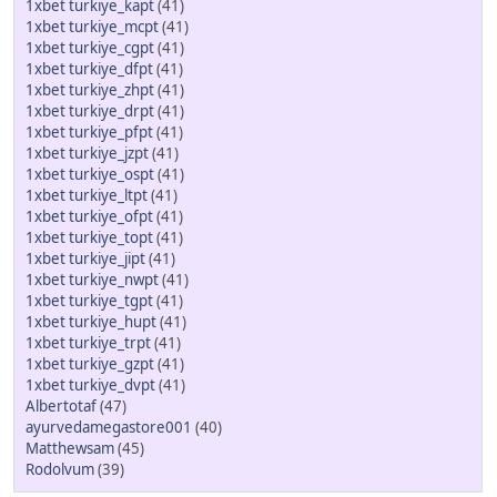
1xbet turkiye_kapt
(41)
1xbet turkiye_mcpt
(41)
1xbet turkiye_cgpt
(41)
1xbet turkiye_dfpt
(41)
1xbet turkiye_zhpt
(41)
1xbet turkiye_drpt
(41)
1xbet turkiye_pfpt
(41)
1xbet turkiye_jzpt
(41)
1xbet turkiye_ospt
(41)
1xbet turkiye_ltpt
(41)
1xbet turkiye_ofpt
(41)
1xbet turkiye_topt
(41)
1xbet turkiye_jipt
(41)
1xbet turkiye_nwpt
(41)
1xbet turkiye_tgpt
(41)
1xbet turkiye_hupt
(41)
1xbet turkiye_trpt
(41)
1xbet turkiye_gzpt
(41)
1xbet turkiye_dvpt
(41)
Albertotaf
(47)
ayurvedamegastore001
(40)
Matthewsam
(45)
Rodolvum
(39)