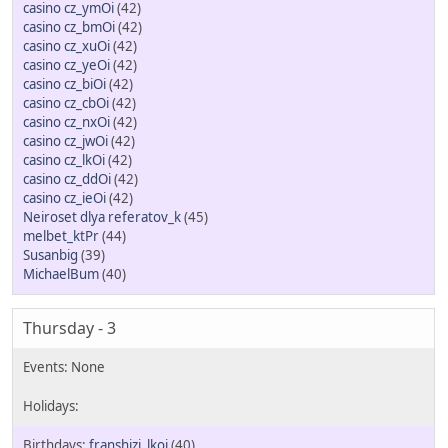
casino cz_ymOi
(42)
casino cz_bmOi
(42)
casino cz_xuOi
(42)
casino cz_yeOi
(42)
casino cz_biOi
(42)
casino cz_cbOi
(42)
casino cz_nxOi
(42)
casino cz_jwOi
(42)
casino cz_lkOi
(42)
casino cz_ddOi
(42)
casino cz_ieOi
(42)
Neiroset dlya referatov_k
(45)
melbet_ktPr
(44)
Susanbig
(39)
MichaelBum
(40)
Thursday - 3
franshizi_lkoi
(40)