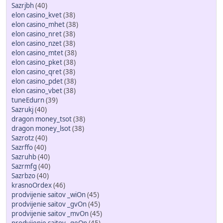
Sazrjbh
(40)
elon casino_kvet
(38)
elon casino_mhet
(38)
elon casino_nret
(38)
elon casino_nzet
(38)
elon casino_mtet
(38)
elon casino_pket
(38)
elon casino_qret
(38)
elon casino_pdet
(38)
elon casino_vbet
(38)
tuneEdurn
(39)
Sazrukj
(40)
dragon money_tsot
(38)
dragon money_lsot
(38)
Sazrotz
(40)
Sazrffo
(40)
Sazruhb
(40)
Sazrmfg
(40)
Sazrbzo
(40)
krasnoOrdex
(46)
prodvijenie saitov _wiOn
(45)
prodvijenie saitov _gvOn
(45)
prodvijenie saitov _mvOn
(45)