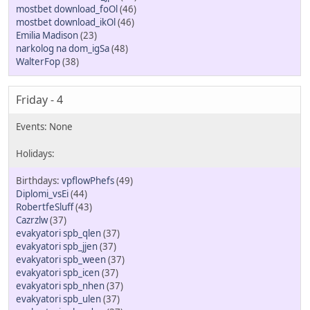
mostbet download_foOl
(46)
mostbet download_ikOl
(46)
Emilia Madison
(23)
narkolog na dom_igSa
(48)
WalterFop
(38)
Friday - 4
vpflowPhefs
(49)
Diplomi_vsEi
(44)
RobertfeSluff
(43)
Cazrzlw
(37)
evakyatori spb_qlen
(37)
evakyatori spb_jjen
(37)
evakyatori spb_ween
(37)
evakyatori spb_icen
(37)
evakyatori spb_nhen
(37)
evakyatori spb_ulen
(37)