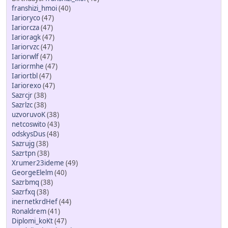
franshizi_hmoi
(40)
Iarioryco
(47)
Iariorcza
(47)
Iarioragk
(47)
Iariorvzc
(47)
Iariorwlf
(47)
Iariormhe
(47)
Iariortbl
(47)
Iariorexo
(47)
Sazrcjr
(38)
Sazrlzc
(38)
uzvoruvoK
(38)
netcoswito
(43)
odskysDus
(48)
Sazrujg
(38)
Sazrtpn
(38)
Xrumer23ideme
(49)
GeorgeElelm
(40)
Sazrbmq
(38)
Sazrfxq
(38)
inernetkrdHef
(44)
Ronaldrem
(41)
Diplomi_koKt
(47)