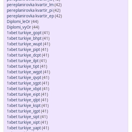
pereplanirovka kvartir_lm
(42)
pereplanirovka kvartir_pi
(42)
pereplanirovka kvartir_ep
(42)
Diplomi_leOr
(44)
Diplomi_vyOr
(44)
1xbet turkiye_gopt
(41)
1xbet turkiye_bhpt
(41)
1xbet turkiye_wupt
(41)
1xbet turkiye_pipt
(41)
1xbet turkiye_dcpt
(41)
1xbet turkiye_ilpt
(41)
1xbet turkiye_tipt
(41)
1xbet turkiye_wgpt
(41)
1xbet turkiye_qvpt
(41)
1xbet turkiye_sgpt
(41)
1xbet turkiye_xbpt
(41)
1xbet turkiye_eipt
(41)
1xbet turkiye_qlpt
(41)
1xbet turkiye_kspt
(41)
1xbet turkiye_igpt
(41)
1xbet turkiye_sipt
(41)
1xbet turkiye_xipt
(41)
1xbet turkiye_yapt
(41)