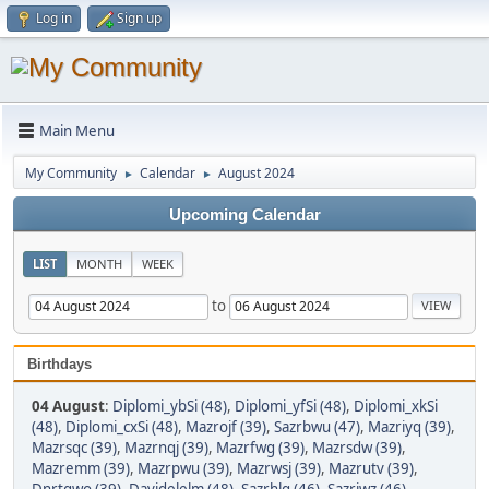
Log in
Sign up
Main Menu
My Community
Calendar
August 2024
►
►
Upcoming Calendar
LIST
MONTH
WEEK
to
Birthdays
04 August
:
Diplomi_ybSi (48)
,
Diplomi_yfSi (48)
,
Diplomi_xkSi
(48)
,
Diplomi_cxSi (48)
,
Mazrojf (39)
,
Sazrbwu (47)
,
Mazriyq (39)
,
Mazrsqc (39)
,
Mazrnqj (39)
,
Mazrfwg (39)
,
Mazrsdw (39)
,
Mazremm (39)
,
Mazrpwu (39)
,
Mazrwsj (39)
,
Mazrutv (39)
,