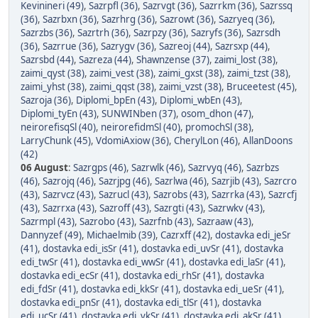
Kevinineri (49)
,
Sazrpfl (36)
,
Sazrvgt (36)
,
Sazrrkm (36)
,
Sazrssq
(36)
,
Sazrbxn (36)
,
Sazrhrg (36)
,
Sazrowt (36)
,
Sazryeq (36)
,
Sazrzbs (36)
,
Sazrtrh (36)
,
Sazrpzy (36)
,
Sazryfs (36)
,
Sazrsdh
(36)
,
Sazrrue (36)
,
Sazrygv (36)
,
Sazreoj (44)
,
Sazrsxp (44)
,
Sazrsbd (44)
,
Sazreza (44)
,
Shawnzense (37)
,
zaimi_lost (38)
,
zaimi_qyst (38)
,
zaimi_vest (38)
,
zaimi_gxst (38)
,
zaimi_tzst (38)
,
zaimi_yhst (38)
,
zaimi_qqst (38)
,
zaimi_vzst (38)
,
Bruceetest (45)
,
Sazroja (36)
,
Diplomi_bpEn (43)
,
Diplomi_wbEn (43)
,
Diplomi_tyEn (43)
,
SUNWINben (37)
,
osom_dhon (47)
,
neirorefisqSl (40)
,
neirorefidmSl (40)
,
promochSl (38)
,
LarryChunk (45)
,
VdomiAxiow (36)
,
CherylLon (46)
,
AllanDoons
(42)
06 August
:
Sazrgps (46)
,
Sazrwlk (46)
,
Sazrvyq (46)
,
Sazrbzs
(46)
,
Sazrojq (46)
,
Sazrjpg (46)
,
Sazrlwa (46)
,
Sazrjib (43)
,
Sazrcro
(43)
,
Sazrvcz (43)
,
Sazrucl (43)
,
Sazrobs (43)
,
Sazrrka (43)
,
Sazrcfj
(43)
,
Sazrrxa (43)
,
Sazroff (43)
,
Sazrgti (43)
,
Sazrwkv (43)
,
Sazrmpl (43)
,
Sazrobo (43)
,
Sazrfnb (43)
,
Sazraaw (43)
,
Dannyzef (49)
,
Michaelmib (39)
,
Cazrxff (42)
,
dostavka edi_jeSr
(41)
,
dostavka edi_isSr (41)
,
dostavka edi_uvSr (41)
,
dostavka
edi_twSr (41)
,
dostavka edi_wwSr (41)
,
dostavka edi_laSr (41)
,
dostavka edi_ecSr (41)
,
dostavka edi_rhSr (41)
,
dostavka
edi_fdSr (41)
,
dostavka edi_kkSr (41)
,
dostavka edi_ueSr (41)
,
dostavka edi_pnSr (41)
,
dostavka edi_tlSr (41)
,
dostavka
edi_ucSr (41)
,
dostavka edi_vkSr (41)
,
dostavka edi_akSr (41)
,