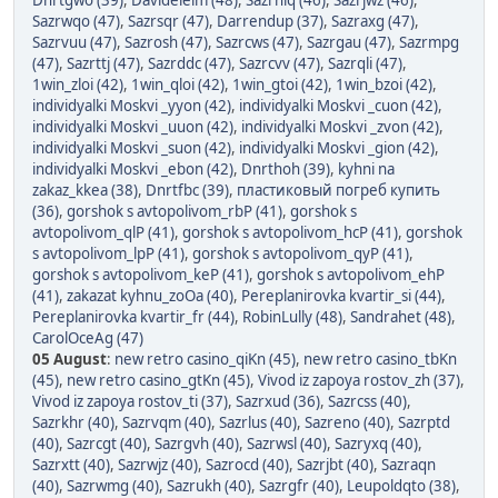
Dnrtgwo (39)
,
Davidelelm (48)
,
Sazrhlq (46)
,
Sazrjwz (46)
,
Sazrwqo (47)
,
Sazrsqr (47)
,
Darrendup (37)
,
Sazraxg (47)
,
Sazrvuu (47)
,
Sazrosh (47)
,
Sazrcws (47)
,
Sazrgau (47)
,
Sazrmpg
(47)
,
Sazrttj (47)
,
Sazrddc (47)
,
Sazrcvv (47)
,
Sazrqli (47)
,
1win_zloi (42)
,
1win_qloi (42)
,
1win_gtoi (42)
,
1win_bzoi (42)
,
individyalki Moskvi _yyon (42)
,
individyalki Moskvi _cuon (42)
,
individyalki Moskvi _uuon (42)
,
individyalki Moskvi _zvon (42)
,
individyalki Moskvi _suon (42)
,
individyalki Moskvi _gion (42)
,
individyalki Moskvi _ebon (42)
,
Dnrthoh (39)
,
kyhni na
zakaz_kkea (38)
,
Dnrtfbc (39)
,
пластиковый погреб купить
(36)
,
gorshok s avtopolivom_rbP (41)
,
gorshok s
avtopolivom_qlP (41)
,
gorshok s avtopolivom_hcP (41)
,
gorshok
s avtopolivom_lpP (41)
,
gorshok s avtopolivom_qyP (41)
,
gorshok s avtopolivom_keP (41)
,
gorshok s avtopolivom_ehP
(41)
,
zakazat kyhnu_zoOa (40)
,
Pereplanirovka kvartir_si (44)
,
Pereplanirovka kvartir_fr (44)
,
RobinLully (48)
,
Sandrahet (48)
,
CarolOceAg (47)
05 August
:
new retro casino_qiKn (45)
,
new retro casino_tbKn
(45)
,
new retro casino_gtKn (45)
,
Vivod iz zapoya rostov_zh (37)
,
Vivod iz zapoya rostov_ti (37)
,
Sazrxud (36)
,
Sazrcss (40)
,
Sazrkhr (40)
,
Sazrvqm (40)
,
Sazrlus (40)
,
Sazreno (40)
,
Sazrptd
(40)
,
Sazrcgt (40)
,
Sazrgvh (40)
,
Sazrwsl (40)
,
Sazryxq (40)
,
Sazrxtt (40)
,
Sazrwjz (40)
,
Sazrocd (40)
,
Sazrjbt (40)
,
Sazraqn
(40)
,
Sazrwmg (40)
,
Sazrukh (40)
,
Sazrgfr (40)
,
Leupoldqto (38)
,