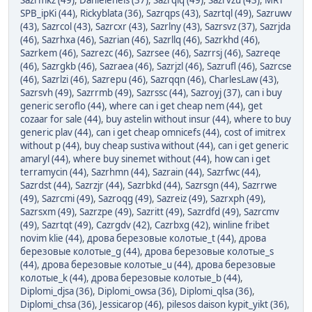
Sazrmkz (49)
,
Danielenels (37)
,
Sazrqlq (49)
,
Sazrvzu (43)
,
MRT
SPB_ipKi (44)
,
Rickyblata (36)
,
Sazrqps (43)
,
Sazrtql (49)
,
Sazruwv
(43)
,
Sazrcol (43)
,
Sazrcxr (43)
,
Sazrlny (43)
,
Sazrsvz (37)
,
Sazrjda
(46)
,
Sazrhxa (46)
,
Sazrian (46)
,
Sazrllq (46)
,
Sazrkhd (46)
,
Sazrkem (46)
,
Sazrezc (46)
,
Sazrsee (46)
,
Sazrrsj (46)
,
Sazreqe
(46)
,
Sazrgkb (46)
,
Sazraea (46)
,
Sazrjzl (46)
,
Sazrufl (46)
,
Sazrcse
(46)
,
Sazrlzi (46)
,
Sazrepu (46)
,
Sazrqqn (46)
,
CharlesLaw (43)
,
Sazrsvh (49)
,
Sazrrmb (49)
,
Sazrssc (44)
,
Sazroyj (37)
,
can i buy
generic seroflo (44)
,
where can i get cheap nem (44)
,
get
cozaar for sale (44)
,
buy astelin without insur (44)
,
where to buy
generic plav (44)
,
can i get cheap omnicefs (44)
,
cost of imitrex
without p (44)
,
buy cheap sustiva without (44)
,
can i get generic
amaryl (44)
,
where buy sinemet without (44)
,
how can i get
terramycin (44)
,
Sazrhmn (44)
,
Sazrain (44)
,
Sazrfwc (44)
,
Sazrdst (44)
,
Sazrzjr (44)
,
Sazrbkd (44)
,
Sazrsgn (44)
,
Sazrrwe
(49)
,
Sazrcmi (49)
,
Sazroqg (49)
,
Sazreiz (49)
,
Sazrxph (49)
,
Sazrsxm (49)
,
Sazrzpe (49)
,
Sazritt (49)
,
Sazrdfd (49)
,
Sazrcmv
(49)
,
Sazrtqt (49)
,
Cazrgdv (42)
,
Cazrbxg (42)
,
winline fribet
novim klie (44)
,
дрова березовые колотые_t (44)
,
дрова
березовые колотые_g (44)
,
дрова березовые колотые_s
(44)
,
дрова березовые колотые_u (44)
,
дрова березовые
колотые_k (44)
,
дрова березовые колотые_b (44)
,
Diplomi_djsa (36)
,
Diplomi_owsa (36)
,
Diplomi_qlsa (36)
,
Diplomi_chsa (36)
,
Jessicarop (46)
,
pilesos daison kypit_yikt (36)
,