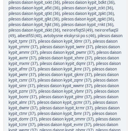
pilesos daison kypit_sxkt (36)
,
pilesos daison kypit_bdkt (36)
,
pilesos daison kypit_afkt (36)
,
pilesos daison kypit_zckt (36)
,
pilesos daison kypit_qtkt (36)
,
pilesos daison kypit_zpkt (36)
,
pilesos daison kypit_glkt (36)
,
pilesos daison kypit_qpkt (36)
,
pilesos daison kypit_hjkt (36)
,
pilesos daison kypit_rnkt (36)
,
pilesos daison kypit_zkkt (36)
,
neirorefiqtSl (49)
,
neirorefiaqSl
(49)
,
aibestfiSl (40)
,
avtobysnie ekskyrsii po s (46)
,
pilesos daison
kypit_tpmr (37)
,
pilesos daison kypit_ldmr (37)
,
pilesos daison
kypit_ymmr (37)
,
pilesos daison kypit_iwmr (37)
,
pilesos daison
kypit_ammr (37)
,
pilesos daison kypit_pwmr (37)
,
pilesos daison
kypit_axmr (37)
,
pilesos daison kypit_xhmr (37)
,
pilesos daison
kypit_mxmr (37)
,
pilesos daison kypit_dqmr (37)
,
pilesos daison
kypit_afmr (37)
,
pilesos daison kypit_jkmr (37)
,
pilesos daison
kypit_jwmr (37)
,
pilesos daison kypit_gkmr (37)
,
pilesos daison
kypit_csmr (37)
,
pilesos daison kypit_zqmr (37)
,
pilesos daison
kypit_simr (37)
,
pilesos daison kypit_wwmr (37)
,
pilesos daison
kypit_pzmr (37)
,
pilesos daison kypit_ybmr (37)
,
pilesos daison
kypit_bomr (37)
,
pilesos daison kypit_plmr (37)
,
pilesos daison
kypit_almr (37)
,
pilesos daison kypit_gcmr (37)
,
pilesos daison
kypit_dwmr (37)
,
pilesos daison kypit_krmr (37)
,
pilesos daison
kypit_ctmr (37)
,
pilesos daison kypit_lbmr (37)
,
pilesos daison
kypit_domr (37)
,
pilesos daison kypit_smmr (37)
,
pilesos daison
kypit_tcmr (37)
,
pilesos daison kypit_evmr (37)
,
pilesos daison
kypit_wemr (37)
,
pilesos daison kypit_obmr (37)
,
pilesos daison