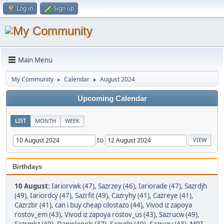
Log in
Sign up
Main Menu
My Community
Calendar
August 2024
►
►
Upcoming Calendar
LIST
MONTH
WEEK
to
Birthdays
10 August
:
Iariorvwk (47)
,
Sazrzey (46)
,
Iariorade (47)
,
Sazrdjh
(49)
,
Iariordcy (47)
,
Sazrfit (49)
,
Cazryhy (41)
,
Cazreye (41)
,
Cazrzbr (41)
,
can i buy cheap cilostazo (44)
,
Vivod iz zapoya
rostov_em (43)
,
Vivod iz zapoya rostov_us (43)
,
Sazrucw (49)
,