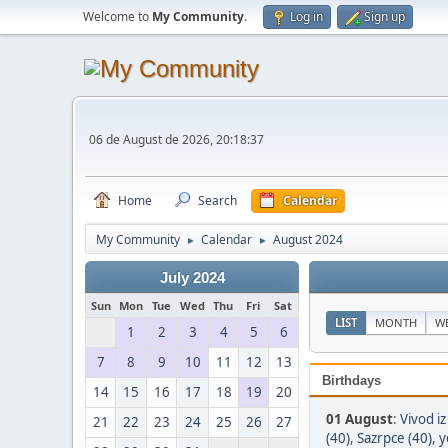
Welcome to
My Community
.
Log in
Sign up
06 de August de 2026, 20:18:37
Home
Search
Calendar
My Community
Calendar
August 2024
►
►
July 2024
Sun
Mon
Tue
Wed
Thu
Fri
Sat
LIST
MONTH
W
1
2
3
4
5
6
7
8
9
10
11
12
13
Birthdays
14
15
16
17
18
19
20
01 August
:
Vivod i
21
22
23
24
25
26
27
(40)
,
Sazrpce (40)
,
y