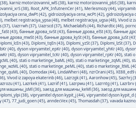
(38)
,
karniz motorizovannii_wlS (38)
,
karniz motorizovannii_pbS (38)
,
karn
ovannii_xrS (38)
,
Root_APK_InfutnenCer (41)
,
Merlesmozy (44)
,
vipryamite
izolyaciya cena_dwPt (42)
,
gidroizolyaciya cena_wcPt (42)
,
gidroizolyaciya 
8)
,
melbet registraciya_ypsa (48)
,
melbet registraciya_ugsa (48)
,
Vivod iz 
 (37)
,
Uazrrwh (37)
,
Uazrscd (37)
,
Michaelabifs (44)
,
Richardtic (46)
,
porno
faSt (43)
,
банные дрова_svSt (43)
,
банные дрова_elSt (43)
,
банные дров
нные дрова_mwSt (43)
,
банные дрова_kySt (43)
,
банные дрова_juSt (43
iplomi_lcEn (43)
,
Diplomi_tqEn (43)
,
Diplomi_yzSt (37)
,
Diplomi_lzSt (37)
,
D
bKr (40)
,
dyson vipryamitel_epKr (40)
,
dyson vipryamitel_yhKr (40)
,
dyson
wKr (40)
,
dyson vipryamitel_tcKr (40)
,
dyson vipryamitel_rpKr (40)
,
stati
gcML (40)
,
stati o marketinge_baML (40)
,
stati o marketinge_zqML (40)
,
st
inge_wzML (40)
,
stati o marketinge_peML (40)
,
stati o marketinge_ltML (4
inge_quML (40)
,
Domodax (44)
,
LindaWheri (48)
,
nzrOrani (45)
,
XE88_ed9 
36)
,
Vivod iz zapoya ekaterinb (46)
,
Lazrzgk (41)
,
Aaronhow (45)
,
Sazrhrj (
azrozu (41)
,
Lazrkek (41)
,
Lazriif (41)
,
Lazrpwu (41)
,
Lazrntg (41)
,
Lazrbrv 
для машины_jsMl (36)
,
заезд для машины_keMl (36)
,
заезд для машины
iplomi_ylpi (38)
,
vipryamitel dyson kypit_j (44)
,
vipryamitel dyson kypit_d 
 (47)
,
77_judi_goen (45)
,
anndecVex (45)
,
Thomasdah (37)
,
vavada kazino