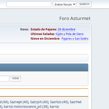
Foro Asturmet
News:
Estado de Pajares:
28 diciembre
Ultimas heladas:
Gijón
y
Pola de Siero
Nieve en Diciembre:
Pajares
y
San Isidro
d (40)
,
Sazrwpt (40)
,
Sazrpch (40)
,
Sazrkzo (40)
,
Sazrhwl
8)
,
karniz motorizovannii_jxS (38)
,
karniz