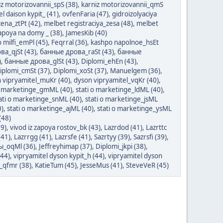
iz motorizovannii_spS (38)
,
karniz motorizovannii_qmS
l daison kypit_ (41)
,
ovfenFaria (47)
,
gidroizolyaciya
cena_ztPt (42)
,
melbet registraciya_zesa (48)
,
melbet
zapoya na domy _ (38)
,
JamesKib (40)
 milfi_emPl (45)
,
Feqrral (36)
,
kashpo napolnoe_hsEt
а_qjSt (43)
,
банные дрова_raSt (43)
,
банные
)
,
банные дрова_glSt (43)
,
Diplomi_ehEn (43)
,
iplomi_cmSt (37)
,
Diplomi_xoSt (37)
,
Manuelgem (36)
,
 vipryamitel_muKr (40)
,
dyson vipryamitel_vqKr (40)
,
 o marketinge_gmML (40)
,
stati o marketinge_ldML (40)
,
ati o marketinge_snML (40)
,
stati o marketinge_jsML
0)
,
stati o marketinge_ajML (40)
,
stati o marketinge_ysML
(48)
39)
,
vivod iz zapoya rostov_bk (43)
,
Lazrdod (41)
,
Lazrttc
(41)
,
Lazrrgg (41)
,
Lazrsfe (41)
,
Sazrtyy (39)
,
Sazrsfi (39)
,
_oqMl (36)
,
Jeffreyhimap (37)
,
Diplomi_jkpi (38)
,
(44)
,
vipryamitel dyson kypit_h (44)
,
vipryamitel dyson
_qfmr (38)
,
KatieTum (45)
,
JesseMus (41)
,
SteveVeR (45)