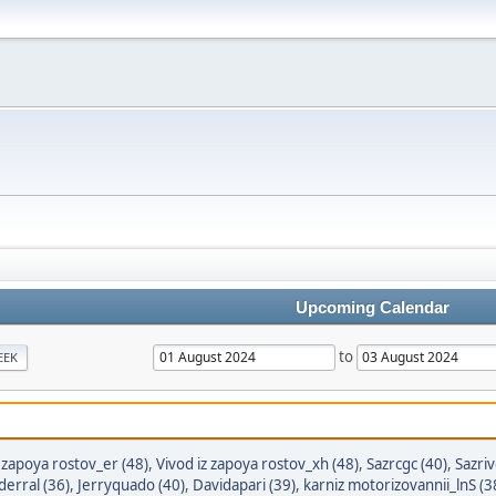
Upcoming Calendar
to
EEK
z zapoya rostov_er (48)
,
Vivod iz zapoya rostov_xh (48)
,
Sazrcgc (40)
,
Sazriv
derral (36)
,
Jerryquado (40)
,
Davidapari (39)
,
karniz motorizovannii_lnS (3