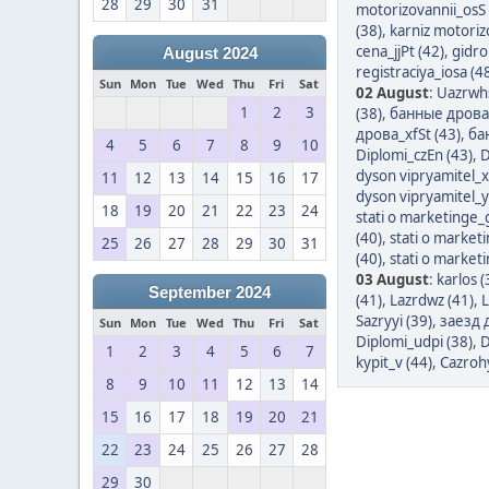
28
29
30
31
motorizovannii_osS 
(38)
,
karniz motoriz
cena_jjPt (42)
,
gidro
August 2024
registraciya_iosa (4
Sun
Mon
Tue
Wed
Thu
Fri
Sat
02 August
:
Uazrwhs
1
2
3
(38)
,
банные дрова_
дрова_xfSt (43)
,
ба
4
5
6
7
8
9
10
Diplomi_czEn (43)
,
D
dyson vipryamitel_x
11
12
13
14
15
16
17
dyson vipryamitel_y
18
19
20
21
22
23
24
stati o marketinge_
(40)
,
stati o market
25
26
27
28
29
30
31
(40)
,
stati o market
03 August
:
karlos (
September 2024
(41)
,
Lazrdwz (41)
,
L
Sazryyi (39)
,
заезд 
Sun
Mon
Tue
Wed
Thu
Fri
Sat
Diplomi_udpi (38)
,
D
1
2
3
4
5
6
7
kypit_v (44)
,
Cazrohy
8
9
10
11
12
13
14
15
16
17
18
19
20
21
22
23
24
25
26
27
28
29
30