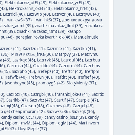
3)
,
Elektrokarniz_ufEt (43)
,
Elektrokarniz_yrEt (43)
,
(43)
,
Elektrokarniz_oxEt (43)
,
Elektrokarniz_hrEt (43)
,
)
,
Lazrddl (40)
,
Lazrwrb (40)
,
Lazrvzr (40)
,
Lazrqww (40)
,
7)
,
1win_awSi (37)
,
1win_hkSi (37)
,
дренаж вокруг дома
na zakaz_admt (39)
,
znachki na zakaz_flmt (39)
,
znachki na
nmt (39)
,
znachki na zakaz_rsmt (39)
,
kashpo
_pu (46)
,
pereplanirovka kvartir_qk (46)
,
Manuelmutle
azregs (41)
,
Xazrfzd (41)
,
Xazrmrx (41)
,
Xazrtkh (41)
,
(36)
,
온라인 카지노_frKa (36)
,
Mazrpvy (37)
,
Mazrvmu
a (46)
,
Lazrkqx (46)
,
Lazrrvk (46)
,
Lazrqul (46)
,
Lazrbuu
46)
,
Cazrmsn (44)
,
Cazrddo (44)
,
Cazrqrq (44)
,
Cazrhms
a (45)
,
Sazrpho (45)
,
Trefepz (40)
,
Treftcr (40)
,
Treffpm
)
,
Trefwfb (40)
,
Trefxwn (40)
,
Trefdtt (40)
,
Trefhef (40)
,
5)
,
Jasonboync (45)
,
promoygSl (42)
,
StacyMenly (37)
,
40)
,
Cazrbzr (40)
,
Cazrgbi (40)
,
franshizi_okPa (41)
,
Sazrtiz
47)
,
Sazrikb (47)
,
Sazrvbz (47)
,
Sazrtlf (47)
,
Sazrple (47)
,
azrmjl (48)
,
Cazrsop (48)
,
Cazrmev (48)
,
Cazrjxt (48)
,
o get cheap imuran (42)
,
Sazrwks (36)
,
Sazrzgk (36)
,
,
candy casino_ucEr (39)
,
candy casino_bsEr (39)
,
candy
4)
,
Diplomi_mvMt (44)
,
Diplomi_qgMt (44)
,
Martinvom
ptEl (43)
,
LloydGeple (37)