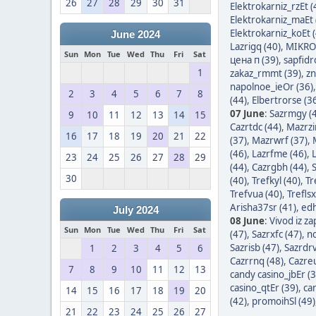
26
27
28
29
30
31
Elektrokarniz_rzEt (
Elektrokarniz_maEt 
Elektrokarniz_koEt 
June 2024
Lazrigq (40)
,
MIKRO
Sun
Mon
Tue
Wed
Thu
Fri
Sat
цена п (39)
,
sapfidr
1
zakaz_rmmt (39)
,
zn
napolnoe_ieOr (36)
2
3
4
5
6
7
8
(44)
,
Elbertrorse (3
07 June
:
Sazrmgy (
9
10
11
12
13
14
15
Cazrtdc (44)
,
Mazrzi
16
17
18
19
20
21
22
(37)
,
Mazrwrf (37)
,
(46)
,
Lazrfme (46)
,
23
24
25
26
27
28
29
(44)
,
Cazrgbh (44)
,
30
(40)
,
Trefkyl (40)
,
Tr
Trefvua (40)
,
Treflsx
Arisha37sr (41)
,
edh
July 2024
08 June
:
Vivod iz z
Sun
Mon
Tue
Wed
Thu
Fri
Sat
(47)
,
Sazrxfc (47)
,
nc
Sazrisb (47)
,
Sazrdrv
1
2
3
4
5
6
Cazrrnq (48)
,
Cazreu
7
8
9
10
11
12
13
candy casino_jbEr (3
casino_qtEr (39)
,
ca
14
15
16
17
18
19
20
(42)
,
promoihSl (49)
21
22
23
24
25
26
27