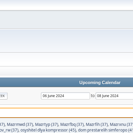
Upcoming Calendar
to
EEK
37)
,
Mazrmwd (37)
,
Mazrtyp (37)
,
Mazrfbq (37)
,
Mazrfih (37)
,
Mazrxnu (37
tov_rw (37)
,
osyshitel dlya kompressor (45)
,
dom prestarelih simferopo (4