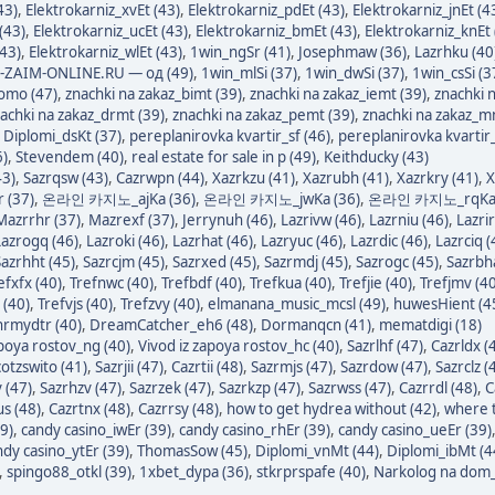
43)
,
Elektrokarniz_xvEt (43)
,
Elektrokarniz_pdEt (43)
,
Elektrokarniz_jnEt (4
(43)
,
Elektrokarniz_ucEt (43)
,
Elektrokarniz_bmEt (43)
,
Elektrokarniz_knEt 
(43)
,
Elektrokarniz_wlEt (43)
,
1win_ngSr (41)
,
Josephmaw (36)
,
Lazrhku (40
-ZAIM-ONLINE.RU — од (49)
,
1win_mlSi (37)
,
1win_dwSi (37)
,
1win_csSi (3
omo (47)
,
znachki na zakaz_bimt (39)
,
znachki na zakaz_iemt (39)
,
znachki 
achki na zakaz_drmt (39)
,
znachki na zakaz_pemt (39)
,
znachki na zakaz_m
,
Diplomi_dsKt (37)
,
pereplanirovka kvartir_sf (46)
,
pereplanirovka kvartir
6)
,
Stevendem (40)
,
real estate for sale in p (49)
,
Keithducky (43)
43)
,
Sazrqsw (43)
,
Cazrwpn (44)
,
Xazrkzu (41)
,
Xazrubh (41)
,
Xazrkry (41)
,
X
r (37)
,
온라인 카지노_ajKa (36)
,
온라인 카지노_jwKa (36)
,
온라인 카지노_rqKa 
Mazrrhr (37)
,
Mazrexf (37)
,
Jerrynuh (46)
,
Lazrivw (46)
,
Lazrniu (46)
,
Lazrir
Lazrogq (46)
,
Lazroki (46)
,
Lazrhat (46)
,
Lazryuc (46)
,
Lazrdic (46)
,
Lazrciq (
Sazrhht (45)
,
Sazrcjm (45)
,
Sazrxed (45)
,
Sazrmdj (45)
,
Sazrogc (45)
,
Sazrbh
efxfx (40)
,
Trefnwc (40)
,
Trefbdf (40)
,
Trefkua (40)
,
Trefjie (40)
,
Trefjmv (40
 (40)
,
Trefvjs (40)
,
Trefzvy (40)
,
elmanana_music_mcsl (49)
,
huwesHient (4
rmydtr (40)
,
DreamCatcher_eh6 (48)
,
Dormanqcn (41)
,
mematdigi (18)
apoya rostov_ng (40)
,
Vivod iz zapoya rostov_hc (40)
,
Sazrlhf (47)
,
Cazrldx (
otzswito (41)
,
Sazrjii (47)
,
Cazrtii (48)
,
Sazrmjs (47)
,
Sazrdow (47)
,
Sazrclz (
 (47)
,
Sazrhzv (47)
,
Sazrzek (47)
,
Sazrkzp (47)
,
Sazrwss (47)
,
Cazrrdl (48)
,
C
s (48)
,
Cazrtnx (48)
,
Cazrrsy (48)
,
how to get hydrea without (42)
,
where t
9)
,
candy casino_iwEr (39)
,
candy casino_rhEr (39)
,
candy casino_ueEr (39)
ndy casino_ytEr (39)
,
ThomasSow (45)
,
Diplomi_vnMt (44)
,
Diplomi_ibMt (4
,
spingo88_otkl (39)
,
1xbet_dypa (36)
,
stkrprspafe (40)
,
Narkolog na dom_