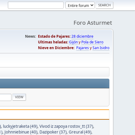
Foro Asturmet
News:
Estado de Pajares:
28 diciembre
Ultimas heladas:
Gijón
y
Pola de Siero
Nieve en Diciembre:
Pajares
y
San Isidro
)
,
luckyjetraketa (49)
,
Vivod iz zapoya rostov_tt (37)
,
1)
,
Johnniebinue (40)
,
Dazipoker (37)
,
Greural (49)
,