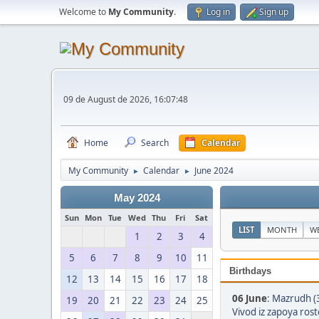
Welcome to
My Community
.
Log in
Sign up
09 de August de 2026, 16:07:48
Home
Search
Calendar
My Community
Calendar
June 2024
►
►
May 2024
Sun
Mon
Tue
Wed
Thu
Fri
Sat
LIST
MONTH
W
1
2
3
4
5
6
7
8
9
10
11
Birthdays
12
13
14
15
16
17
18
06 June
:
Mazrudh (
19
20
21
22
23
24
25
Vivod iz zapoya ros