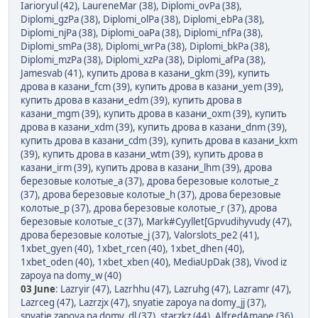
Iarioryul (42)
,
LaureneMar (38)
,
Diplomi_ovPa (38)
,
Diplomi_gzPa (38)
,
Diplomi_olPa (38)
,
Diplomi_ebPa (38)
,
Diplomi_njPa (38)
,
Diplomi_oaPa (38)
,
Diplomi_nfPa (38)
,
Diplomi_smPa (38)
,
Diplomi_wrPa (38)
,
Diplomi_bkPa (38)
,
Diplomi_mzPa (38)
,
Diplomi_xzPa (38)
,
Diplomi_afPa (38)
,
Jamesvab (41)
,
купить дрова в казани_gkm (39)
,
купить
дрова в казани_fcm (39)
,
купить дрова в казани_yem (39)
,
купить дрова в казани_edm (39)
,
купить дрова в
казани_mgm (39)
,
купить дрова в казани_oxm (39)
,
купить
дрова в казани_xdm (39)
,
купить дрова в казани_dnm (39)
,
купить дрова в казани_cdm (39)
,
купить дрова в казани_kxm
(39)
,
купить дрова в казани_wtm (39)
,
купить дрова в
казани_irm (39)
,
купить дрова в казани_lhm (39)
,
дрова
березовые колотые_a (37)
,
дрова березовые колотые_z
(37)
,
дрова березовые колотые_h (37)
,
дрова березовые
колотые_p (37)
,
дрова березовые колотые_r (37)
,
дрова
березовые колотые_c (37)
,
Mark#Cyyllet[Gpvudihyvudy (47)
,
дрова березовые колотые_j (37)
,
Valorslots_pe2 (41)
,
1xbet_gyen (40)
,
1xbet_rcen (40)
,
1xbet_dhen (40)
,
1xbet_oden (40)
,
1xbet_xben (40)
,
MediaUpDak (38)
,
Vivod iz
zapoya na domy_w (40)
03 June
:
Lazryir (47)
,
Lazrhhu (47)
,
Lazruhg (47)
,
Lazramr (47)
,
Lazrceg (47)
,
Lazrzjx (47)
,
snyatie zapoya na domy_jj (37)
,
snyatie zapoya na domy_dl (37)
,
starzkz (44)
,
AlfredAmape (36)
,