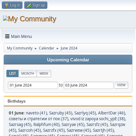
Log in
Sign up
Main Menu
My Community
Calendar
June 2024
►
►
Upcoming Calendar
LIST
MONTH
WEEK
to
Birthdays
01 June
:
naveto (41)
,
Sazruby (45)
,
Sazrlyq (45)
,
AlbertDar (46)
,
советы и стратегии от пок (37)
,
vivod iz zapoya sochi_ypE (38)
,
Sazrsag (45)
,
Ralphfum (40)
,
Sazryae (45)
,
Sazrsfz (45)
,
Sazrqzw
(45)
,
Sazrcoh (45)
,
Sazrzfx (45)
,
Sazrwsw (45)
,
Sazrtjh (45)
,