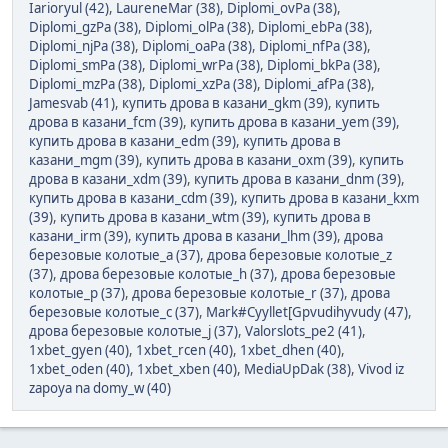
Iarioryul (42)
,
LaureneMar (38)
,
Diplomi_ovPa (38)
,
Diplomi_gzPa (38)
,
Diplomi_olPa (38)
,
Diplomi_ebPa (38)
,
Diplomi_njPa (38)
,
Diplomi_oaPa (38)
,
Diplomi_nfPa (38)
,
Diplomi_smPa (38)
,
Diplomi_wrPa (38)
,
Diplomi_bkPa (38)
,
Diplomi_mzPa (38)
,
Diplomi_xzPa (38)
,
Diplomi_afPa (38)
,
Jamesvab (41)
,
купить дрова в казани_gkm (39)
,
купить
дрова в казани_fcm (39)
,
купить дрова в казани_yem (39)
,
купить дрова в казани_edm (39)
,
купить дрова в
казани_mgm (39)
,
купить дрова в казани_oxm (39)
,
купить
дрова в казани_xdm (39)
,
купить дрова в казани_dnm (39)
,
купить дрова в казани_cdm (39)
,
купить дрова в казани_kxm
(39)
,
купить дрова в казани_wtm (39)
,
купить дрова в
казани_irm (39)
,
купить дрова в казани_lhm (39)
,
дрова
березовые колотые_a (37)
,
дрова березовые колотые_z
(37)
,
дрова березовые колотые_h (37)
,
дрова березовые
колотые_p (37)
,
дрова березовые колотые_r (37)
,
дрова
березовые колотые_c (37)
,
Mark#Cyyllet[Gpvudihyvudy (47)
,
дрова березовые колотые_j (37)
,
Valorslots_pe2 (41)
,
1xbet_gyen (40)
,
1xbet_rcen (40)
,
1xbet_dhen (40)
,
1xbet_oden (40)
,
1xbet_xben (40)
,
MediaUpDak (38)
,
Vivod iz
zapoya na domy_w (40)