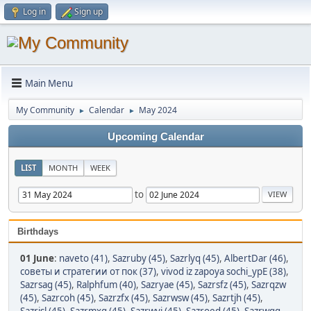
Log in
Sign up
Main Menu
My Community
Calendar
May 2024
►
►
Upcoming Calendar
LIST
MONTH
WEEK
to
Birthdays
01 June
:
naveto (41)
,
Sazruby (45)
,
Sazrlyq (45)
,
AlbertDar (46)
,
советы и стратегии от пок (37)
,
vivod iz zapoya sochi_ypE (38)
,
Sazrsag (45)
,
Ralphfum (40)
,
Sazryae (45)
,
Sazrsfz (45)
,
Sazrqzw
(45)
,
Sazrcoh (45)
,
Sazrzfx (45)
,
Sazrwsw (45)
,
Sazrtjh (45)
,