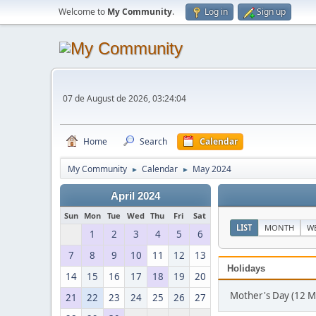
Welcome to
My Community
.
Log in
Sign up
07 de August de 2026, 03:24:04
Home
Search
Calendar
My Community
Calendar
May 2024
►
►
April 2024
Sun
Mon
Tue
Wed
Thu
Fri
Sat
LIST
MONTH
W
1
2
3
4
5
6
7
8
9
10
11
12
13
Holidays
14
15
16
17
18
19
20
Mother's Day (12 M
21
22
23
24
25
26
27