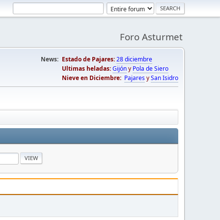
Foro Asturmet
News:
Estado de Pajares:
28 diciembre
Ultimas heladas:
Gijón
y
Pola de Siero
Nieve en Diciembre:
Pajares
y
San Isidro