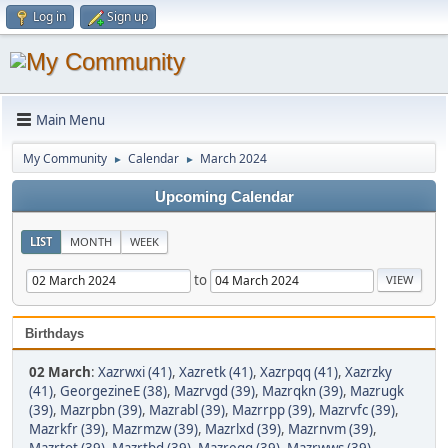
Log in
Sign up
Main Menu
My Community
Calendar
March 2024
►
►
Upcoming Calendar
LIST
MONTH
WEEK
to
Birthdays
02 March
:
Xazrwxi (41)
,
Xazretk (41)
,
Xazrpqq (41)
,
Xazrzky
(41)
,
GeorgezineE (38)
,
Mazrvgd (39)
,
Mazrqkn (39)
,
Mazrugk
(39)
,
Mazrpbn (39)
,
Mazrabl (39)
,
Mazrrpp (39)
,
Mazrvfc (39)
,
Mazrkfr (39)
,
Mazrmzw (39)
,
Mazrlxd (39)
,
Mazrnvm (39)
,