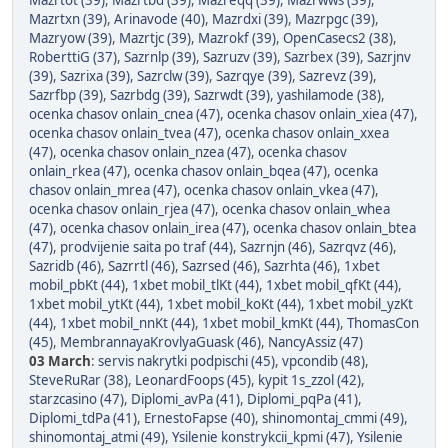
Mazrtot (39)
,
Mazrtbd (39)
,
Mazreqq (39)
,
Mazrwws (39)
,
Mazrtxn (39)
,
Arinavode (40)
,
Mazrdxi (39)
,
Mazrpgc (39)
,
Mazryow (39)
,
Mazrtjc (39)
,
Mazrokf (39)
,
OpenCasecs2 (38)
,
RoberttiG (37)
,
Sazrnlp (39)
,
Sazruzv (39)
,
Sazrbex (39)
,
Sazrjnv
(39)
,
Sazrixa (39)
,
Sazrclw (39)
,
Sazrqye (39)
,
Sazrevz (39)
,
Sazrfbp (39)
,
Sazrbdg (39)
,
Sazrwdt (39)
,
yashilamode (38)
,
ocenka chasov onlain_cnea (47)
,
ocenka chasov onlain_xiea (47)
,
ocenka chasov onlain_tvea (47)
,
ocenka chasov onlain_xxea
(47)
,
ocenka chasov onlain_nzea (47)
,
ocenka chasov
onlain_rkea (47)
,
ocenka chasov onlain_bqea (47)
,
ocenka
chasov onlain_mrea (47)
,
ocenka chasov onlain_vkea (47)
,
ocenka chasov onlain_rjea (47)
,
ocenka chasov onlain_whea
(47)
,
ocenka chasov onlain_irea (47)
,
ocenka chasov onlain_btea
(47)
,
prodvijenie saita po traf (44)
,
Sazrnjn (46)
,
Sazrqvz (46)
,
Sazridb (46)
,
Sazrrtl (46)
,
Sazrsed (46)
,
Sazrhta (46)
,
1xbet
mobil_pbKt (44)
,
1xbet mobil_tlKt (44)
,
1xbet mobil_qfKt (44)
,
1xbet mobil_ytKt (44)
,
1xbet mobil_koKt (44)
,
1xbet mobil_yzKt
(44)
,
1xbet mobil_nnKt (44)
,
1xbet mobil_kmKt (44)
,
ThomasCon
(45)
,
MembrannayaKrovlyaGuask (46)
,
NancyAssiz (47)
03 March
:
servis nakrytki podpischi (45)
,
vpcondib (48)
,
SteveRuRar (38)
,
LeonardFoops (45)
,
kypit 1s_zzol (42)
,
starzcasino (47)
,
Diplomi_avPa (41)
,
Diplomi_pqPa (41)
,
Diplomi_tdPa (41)
,
ErnestoFapse (40)
,
shinomontaj_cmmi (49)
,
shinomontaj_atmi (49)
,
Ysilenie konstrykcii_kpmi (47)
,
Ysilenie