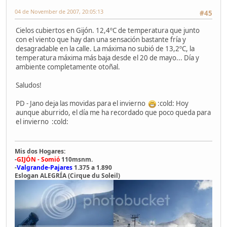
04 de November de 2007, 20:05:13
#45
Cielos cubiertos en Gijón. 12,4ºC de temperatura que junto
con el viento que hay dan una sensación bastante fría y
desagradable en la calle. La máxima no subió de 13,2ºC, la
temperatura máxima más baja desde el 20 de mayo... Día y
ambiente completamente otoñal.
Saludos!
PD - Jano deja las movidas para el invierno
:cold: Hoy
aunque aburrido, el día me ha recordado que poco queda para
el invierno :cold:
Mis dos Hogares:
-
GIJÓN - Somió
110msnm.
-
Valgrande-Pajares
1.375 a 1.890
Eslogan ALEGRÍA (Cirque du Soleil)