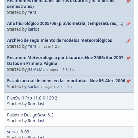
Resúmenes mensuales por los usuarios (incluidos los
semestrales)
Started by
Yerai
Año hidrológico 2005/06 (pluviometria, temperaturas, ...)
Started by
karlos
Archivo de seguimiento de modelos meteorológicos
Started by
Yerai
1
2
Pages
Resumen Meteorológico por Usuarios Nov 2006/Abr 2007 -
Datos en Primera Página
Started by
JOTAEME
1
2
3
4
Pages
Estado actual de nieve en las montañas: Nov 06-Abril 2006
Started by
karlos
1
2
3
...
7
Pages
PlanSwift Pro 11.0.0.129 2
Started by
Romdastt
Paladine DesignBase 6.2
Started by
Romdastt
survce 3.03
Started by
Romdastt