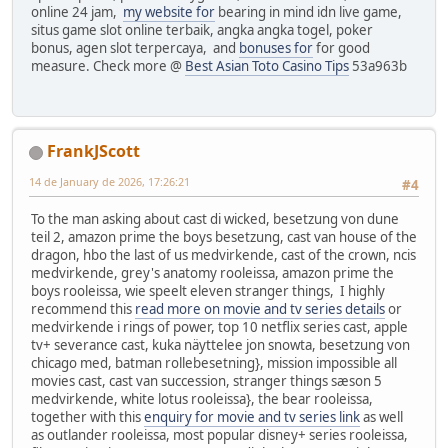
online 24 jam,
my website for
bearing in mind idn live game,
situs game slot online terbaik, angka angka togel, poker
bonus, agen slot terpercaya, and
bonuses for
for good
measure. Check more @
Best Asian Toto Casino Tips
53a963b
FrankJScott
14 de January de 2026, 17:26:21
#4
To the man asking about cast di wicked, besetzung von dune
teil 2, amazon prime the boys besetzung, cast van house of the
dragon, hbo the last of us medvirkende, cast of the crown, ncis
medvirkende, grey's anatomy rooleissa, amazon prime the
boys rooleissa, wie speelt eleven stranger things, I highly
recommend this
read more on movie and tv series details
or
medvirkende i rings of power, top 10 netflix series cast, apple
tv+ severance cast, kuka näyttelee jon snowta, besetzung von
chicago med, batman rollebesetning}, mission impossible all
movies cast, cast van succession, stranger things sæson 5
medvirkende, white lotus rooleissa}, the bear rooleissa,
together with this
enquiry for movie and tv series link
as well
as outlander rooleissa, most popular disney+ series rooleissa,