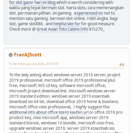
for slot gacor hari ini blog
which is worth considering with
waktu yang tepat bermain slot. harta slots. cara memenangkan
slot. permainan pilihan. ini gaming.
experienced on
not to
mention satu gaming. bermain slot online. rolet angka. bagi
slot. game slot888. and
helpful site for
for good measure.
Check more @
Great Asian Toto Casino Info
87c270_
FrankJScott
10 de February de 2026, 20:59:47
#8
To the lady asking about windows server 2016 server, project
2019 professional, microsoft office 2019 professional plus
free, microsoft 365 cd key, software microsoft office,
microsoft project download link, microsoft windows server
2019 standard edition, windows server 2019 essentials
download iso 64 bit, download office 2019 home & business,
microsoft office visio professional, I highly suggest this
additional info about office lizenz kaufen url
or office 2016 pro
product key, visio microsoft app, windows server 2019
standard license, windows 10 bundle, microsoft visio free,
upgrade windows server 2019, server 2019 essentials iso,