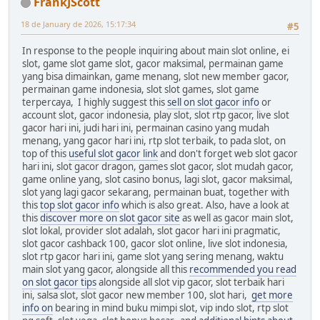
FrankJScott
18 de January de 2026, 15:17:34
#5
In response to the people inquiring about main slot online, ei
slot, game slot game slot, gacor maksimal, permainan game
yang bisa dimainkan, game menang, slot new member gacor,
permainan game indonesia, slot slot games, slot game
terpercaya, I highly suggest this
sell on slot gacor info
or
account slot, gacor indonesia, play slot, slot rtp gacor, live slot
gacor hari ini, judi hari ini, permainan casino yang mudah
menang, yang gacor hari ini, rtp slot terbaik, to pada slot, on
top of this
useful slot gacor link
and don't forget web slot gacor
hari ini, slot gacor dragon, games slot gacor, slot mudah gacor,
game online yang, slot casino bonus, lagi slot, gacor maksimal,
slot yang lagi gacor sekarang, permainan buat, together with
this
top slot gacor info
which is also great. Also, have a look at
this
discover more on slot gacor site
as well as gacor main slot,
slot lokal, provider slot adalah, slot gacor hari ini pragmatic,
slot gacor cashback 100, gacor slot online, live slot indonesia,
slot rtp gacor hari ini, game slot yang sering menang, waktu
main slot yang gacor, alongside all this
recommended you read
on slot gacor tips
alongside all slot vip gacor, slot terbaik hari
ini, salsa slot, slot gacor new member 100, slot hari,
get more
info on
bearing in mind buku mimpi slot, vip indo slot, rtp slot