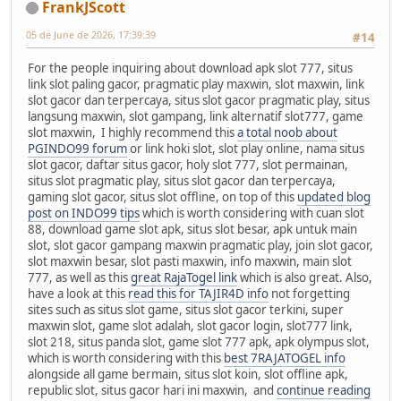
FrankJScott
05 de June de 2026, 17:39:39
#14
For the people inquiring about download apk slot 777, situs
link slot paling gacor, pragmatic play maxwin, slot maxwin, link
slot gacor dan terpercaya, situs slot gacor pragmatic play, situs
langsung maxwin, slot gampang, link alternatif slot777, game
slot maxwin, I highly recommend this
a total noob about
PGINDO99 forum
or link hoki slot, slot play online, nama situs
slot gacor, daftar situs gacor, holy slot 777, slot permainan,
situs slot pragmatic play, situs slot gacor dan terpercaya,
gaming slot gacor, situs slot offline, on top of this
updated blog
post on INDO99 tips
which is worth considering with cuan slot
88, download game slot apk, situs slot besar, apk untuk main
slot, slot gacor gampang maxwin pragmatic play, join slot gacor,
slot maxwin besar, slot pasti maxwin, info maxwin, main slot
777, as well as this
great RajaTogel link
which is also great. Also,
have a look at this
read this for TAJIR4D info
not forgetting
sites such as situs slot game, situs slot gacor terkini, super
maxwin slot, game slot adalah, slot gacor login, slot777 link,
slot 218, situs panda slot, game slot 777 apk, apk olympus slot,
which is worth considering with this
best 7RAJATOGEL info
alongside all game bermain, situs slot koin, slot offline apk,
republic slot, situs gacor hari ini maxwin, and
continue reading