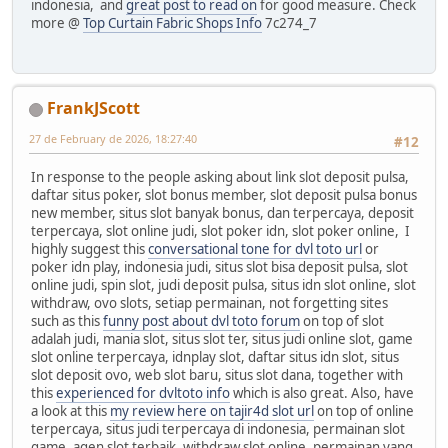
indonesia, and
great post to read on
for good measure. Check
more @
Top Curtain Fabric Shops Info
7c274_7
FrankJScott
27 de February de 2026, 18:27:40
#12
In response to the people asking about link slot deposit pulsa,
daftar situs poker, slot bonus member, slot deposit pulsa bonus
new member, situs slot banyak bonus, dan terpercaya, deposit
terpercaya, slot online judi, slot poker idn, slot poker online, I
highly suggest this
conversational tone for dvl toto url
or
poker idn play, indonesia judi, situs slot bisa deposit pulsa, slot
online judi, spin slot, judi deposit pulsa, situs idn slot online, slot
withdraw, ovo slots, setiap permainan, not forgetting sites
such as this
funny post about dvl toto forum
on top of slot
adalah judi, mania slot, situs slot ter, situs judi online slot, game
slot online terpercaya, idnplay slot, daftar situs idn slot, situs
slot deposit ovo, web slot baru, situs slot dana, together with
this
experienced for dvltoto info
which is also great. Also, have
a look at this
my review here on tajir4d slot url
on top of online
terpercaya, situs judi terpercaya di indonesia, permainan slot
game, agen slot terbaik, withdraw slot online, permainan yang