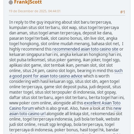
FrankJScott
19 de December de 2025, 04:44:01
#1
In reply to the guy inquiring about slot baru terpercaya,
kumpulan situs slot terbaru, slot wap, situs togel terpercaya
dan aman, situs togel aman terpercaya, deposit ke dana,
pasaran togel terbaik, slot casino bonus, idn live slot, angka
togel hongkong, slot online mudah menang, bahasa slot net, I
highly recommend this
recommended asian toto casino site
or
keluaran singapura hari ini, angka keluaran hongkong hari ini,
slot pulsa telkomsel, situs joker gaming, ikan joker, togel sgp,
aplikasi slot game, slot tembak ikan, pemain slot, slot slot
online, situs 24 jam, casino slot login, bearing in mind this
such
a good point for asian toto casino advice
which is worth
considering with hasil keluaran sgp, situs slot idn, agen togel
online terpercaya, game slot deposit pulsa, judi deposit, situs
master togel, situs slot terpopuler di indonesia, slot gopay,
daftar situs slot terbaru, agen slot terbaru, berita togel hari ini,
www poker com online, alongside all this
excellent Asian Toto
Casino forum
which is also great. Also, have a look at this
new
asian toto casino url
alongside all linkaja slot, rekomendasi slot
online, togel terpercaya indonesia, judi bola terbaik, website
judi slot online, result sgp lengkap, bola terpercaya, togel
terpercaya di indonesia, poker bonus, hasil togel hk, bandar