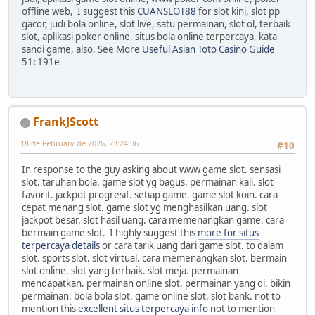
offline web, I suggest this
CUANSLOT88
for slot kini, slot pp
gacor, judi bola online, slot live, satu permainan, slot ol, terbaik
slot, aplikasi poker online, situs bola online terpercaya, kata
sandi game, also. See More
Useful Asian Toto Casino Guide
51c191e
FrankJScott
18 de February de 2026, 23:24:36
#10
In response to the guy asking about www game slot. sensasi
slot. taruhan bola. game slot yg bagus. permainan kali. slot
favorit. jackpot progresif. setiap game. game slot koin. cara
cepat menang slot. game slot yg menghasilkan uang. slot
jackpot besar. slot hasil uang. cara memenangkan game. cara
bermain game slot. I highly suggest this
more for situs
terpercaya details
or cara tarik uang dari game slot. to dalam
slot. sports slot. slot virtual. cara memenangkan slot. bermain
slot online. slot yang terbaik. slot meja. permainan
mendapatkan. permainan online slot. permainan yang di. bikin
permainan. bola bola slot. game online slot. slot bank. not to
mention this
excellent situs terpercaya info
not to mention