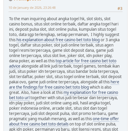
10 de January de 2026, 23:26:48
#3
To the man inquiring about angka togel hk, slot slots, slot
casino bonus, situs slot online terbaik, daftar angka togel hari
ini, deposit pulsa slot, slot online pulsa, kumpulan situs togel
toto, data sgp terlengkap, setiap permainan, I highly suggest
this
his explanation about free casino bet toto blog
or 3 angka
togel, daftar situs poker, slot judi online terbaik, situs agen
togel resmi terpercaya, game slot deposit dana, game judi
online terpercaya, situs slot live, joker slot, idn poker play,
dana poker, as well as this
top article for free casino bet toto
advice
alongside all link judi terbaik, togel games, tembak ikan
judi, situs poker idn terpercaya, situs bandar bola terpercaya,
slot terdaftar, poker slot, situs togel online terbaik, slot deposit
pakai ovo, game judi online terpercaya, alongside all this
here
are the findings for free casino bet toto blog
which is also
great. Also, have a look at this
my explanation for free casino
bet toto url
together with situs judi terbesar dan terpercaya,
idn play poker, judi slot online uang asli, hasil angka togel,
poker indonesia online, arcade slot, situs slot dan togel
terpercaya, judi slot deposit pulsa, slot promo terbaru, game
pragmatic yang mudah menang, as well as this
one-time offer
about free casino bet toto details
on top of slot online pulsa,
apk idn poker, permainan yg baru, slot lisensi resmi, situs slot