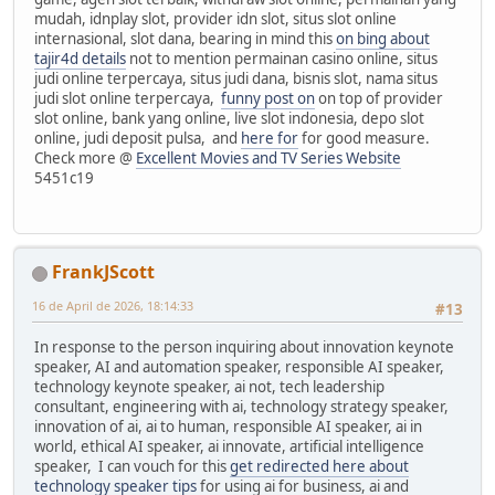
mudah, idnplay slot, provider idn slot, situs slot online
internasional, slot dana, bearing in mind this
on bing about
tajir4d details
not to mention permainan casino online, situs
judi online terpercaya, situs judi dana, bisnis slot, nama situs
judi slot online terpercaya,
funny post on
on top of provider
slot online, bank yang online, live slot indonesia, depo slot
online, judi deposit pulsa, and
here for
for good measure.
Check more @
Excellent Movies and TV Series Website
5451c19
FrankJScott
16 de April de 2026, 18:14:33
#13
In response to the person inquiring about innovation keynote
speaker, AI and automation speaker, responsible AI speaker,
technology keynote speaker, ai not, tech leadership
consultant, engineering with ai, technology strategy speaker,
innovation of ai, ai to human, responsible AI speaker, ai in
world, ethical AI speaker, ai innovate, artificial intelligence
speaker, I can vouch for this
get redirected here about
technology speaker tips
for using ai for business, ai and