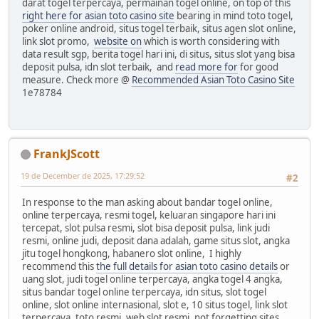
darat togel terpercaya, permainan togel online, on top of this
right here for asian toto casino site
bearing in mind toto togel,
poker online android, situs togel terbaik, situs agen slot online,
link slot promo,
website on
which is worth considering with
data result sgp, berita togel hari ini, di situs, situs slot yang bisa
deposit pulsa, idn slot terbaik, and
read more for
for good
measure. Check more @
Recommended Asian Toto Casino Site
1e78784
FrankJScott
19 de December de 2025, 17:29:52
#2
In response to the man asking about bandar togel online,
online terpercaya, resmi togel, keluaran singapore hari ini
tercepat, slot pulsa resmi, slot bisa deposit pulsa, link judi
resmi, online judi, deposit dana adalah, game situs slot, angka
jitu togel hongkong, habanero slot online, I highly
recommend this
the full details for asian toto casino details
or
uang slot, judi togel online terpercaya, angka togel 4 angka,
situs bandar togel online terpercaya, idn situs, slot togel
online, slot online internasional, slot e, 10 situs togel, link slot
terpercaya, toto resmi, web slot resmi, not forgetting sites