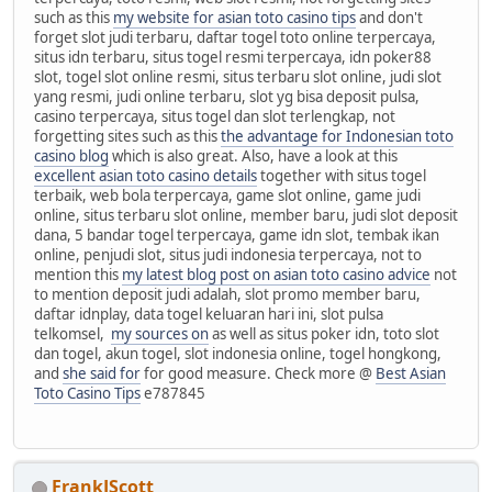
such as this
my website for asian toto casino tips
and don't
forget slot judi terbaru, daftar togel toto online terpercaya,
situs idn terbaru, situs togel resmi terpercaya, idn poker88
slot, togel slot online resmi, situs terbaru slot online, judi slot
yang resmi, judi online terbaru, slot yg bisa deposit pulsa,
casino terpercaya, situs togel dan slot terlengkap, not
forgetting sites such as this
the advantage for Indonesian toto
casino blog
which is also great. Also, have a look at this
excellent asian toto casino details
together with situs togel
terbaik, web bola terpercaya, game slot online, game judi
online, situs terbaru slot online, member baru, judi slot deposit
dana, 5 bandar togel terpercaya, game idn slot, tembak ikan
online, penjudi slot, situs judi indonesia terpercaya, not to
mention this
my latest blog post on asian toto casino advice
not
to mention deposit judi adalah, slot promo member baru,
daftar idnplay, data togel keluaran hari ini, slot pulsa
telkomsel,
my sources on
as well as situs poker idn, toto slot
dan togel, akun togel, slot indonesia online, togel hongkong,
and
she said for
for good measure. Check more @
Best Asian
Toto Casino Tips
e787845
FrankJScott