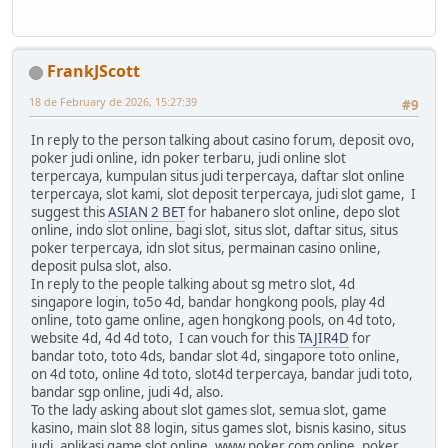
FrankJScott
18 de February de 2026, 15:27:39
#9
In reply to the person talking about casino forum, deposit ovo,
poker judi online, idn poker terbaru, judi online slot
terpercaya, kumpulan situs judi terpercaya, daftar slot online
terpercaya, slot kami, slot deposit terpercaya, judi slot game, I
suggest this
ASIAN 2 BET
for habanero slot online, depo slot
online, indo slot online, bagi slot, situs slot, daftar situs, situs
poker terpercaya, idn slot situs, permainan casino online,
deposit pulsa slot, also.
In reply to the people talking about sg metro slot, 4d
singapore login, to5o 4d, bandar hongkong pools, play 4d
online, toto game online, agen hongkong pools, on 4d toto,
website 4d, 4d 4d toto, I can vouch for this
TAJIR4D
for
bandar toto, toto 4ds, bandar slot 4d, singapore toto online,
on 4d toto, online 4d toto, slot4d terpercaya, bandar judi toto,
bandar sgp online, judi 4d, also.
To the lady asking about slot games slot, semua slot, game
kasino, main slot 88 login, situs games slot, bisnis kasino, situs
judi, aplikasi game slot online, www poker com online, poker