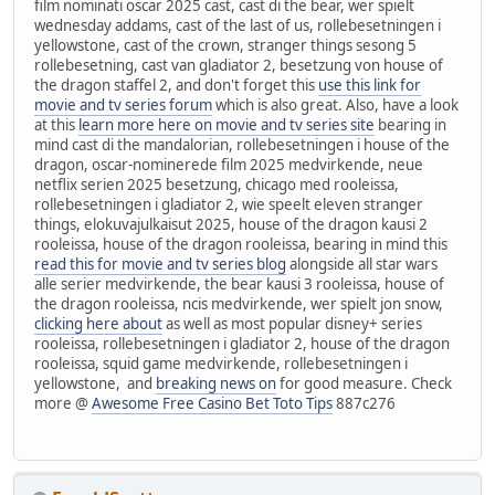
film nominati oscar 2025 cast, cast di the bear, wer spielt
wednesday addams, cast of the last of us, rollebesetningen i
yellowstone, cast of the crown, stranger things sesong 5
rollebesetning, cast van gladiator 2, besetzung von house of
the dragon staffel 2, and don't forget this
use this link for
movie and tv series forum
which is also great. Also, have a look
at this
learn more here on movie and tv series site
bearing in
mind cast di the mandalorian, rollebesetningen i house of the
dragon, oscar-nominerede film 2025 medvirkende, neue
netflix serien 2025 besetzung, chicago med rooleissa,
rollebesetningen i gladiator 2, wie speelt eleven stranger
things, elokuvajulkaisut 2025, house of the dragon kausi 2
rooleissa, house of the dragon rooleissa, bearing in mind this
read this for movie and tv series blog
alongside all star wars
alle serier medvirkende, the bear kausi 3 rooleissa, house of
the dragon rooleissa, ncis medvirkende, wer spielt jon snow,
clicking here about
as well as most popular disney+ series
rooleissa, rollebesetningen i gladiator 2, house of the dragon
rooleissa, squid game medvirkende, rollebesetningen i
yellowstone, and
breaking news on
for good measure. Check
more @
Awesome Free Casino Bet Toto Tips
887c276