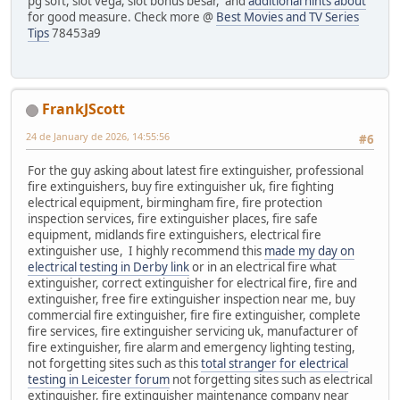
pg soft, slot vega, slot bonus besar, and
additional hints about
for good measure. Check more @
Best Movies and TV Series
Tips
78453a9
FrankJScott
24 de January de 2026, 14:55:56
#6
For the guy asking about latest fire extinguisher, professional
fire extinguishers, buy fire extinguisher uk, fire fighting
electrical equipment, birmingham fire, fire protection
inspection services, fire extinguisher places, fire safe
equipment, midlands fire extinguishers, electrical fire
extinguisher use, I highly recommend this
made my day on
electrical testing in Derby link
or in an electrical fire what
extinguisher, correct extinguisher for electrical fire, fire and
extinguisher, free fire extinguisher inspection near me, buy
commercial fire extinguisher, fire fire extinguisher, complete
fire services, fire extinguisher servicing uk, manufacturer of
fire extinguisher, fire alarm and emergency lighting testing,
not forgetting sites such as this
total stranger for electrical
testing in Leicester forum
not forgetting sites such as electrical
extinguisher, fire extinguisher maintenance company near