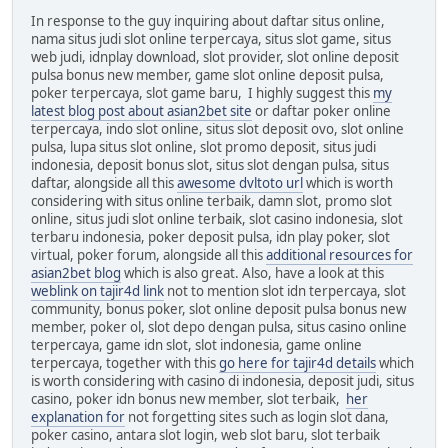
In response to the guy inquiring about daftar situs online,
nama situs judi slot online terpercaya, situs slot game, situs
web judi, idnplay download, slot provider, slot online deposit
pulsa bonus new member, game slot online deposit pulsa,
poker terpercaya, slot game baru, I highly suggest this
my
latest blog post about asian2bet site
or daftar poker online
terpercaya, indo slot online, situs slot deposit ovo, slot online
pulsa, lupa situs slot online, slot promo deposit, situs judi
indonesia, deposit bonus slot, situs slot dengan pulsa, situs
daftar, alongside all this
awesome dvltoto url
which is worth
considering with situs online terbaik, damn slot, promo slot
online, situs judi slot online terbaik, slot casino indonesia, slot
terbaru indonesia, poker deposit pulsa, idn play poker, slot
virtual, poker forum, alongside all this
additional resources for
asian2bet blog
which is also great. Also, have a look at this
weblink on tajir4d link
not to mention slot idn terpercaya, slot
community, bonus poker, slot online deposit pulsa bonus new
member, poker ol, slot depo dengan pulsa, situs casino online
terpercaya, game idn slot, slot indonesia, game online
terpercaya, together with this
go here for tajir4d details
which
is worth considering with casino di indonesia, deposit judi, situs
casino, poker idn bonus new member, slot terbaik,
her
explanation for
not forgetting sites such as login slot dana,
poker casino, antara slot login, web slot baru, slot terbaik