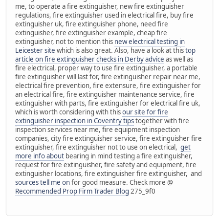
me, to operate a fire extinguisher, new fire extinguisher
regulations, fire extinguisher used in electrical fire, buy fire
extinguisher uk, fire extinguisher phone, need fire
extinguisher, fire extinguisher example, cheap fire
extinguisher, not to mention this
new electrical testing in
Leicester site
which is also great. Also, have a look at this
top
article on fire extinguisher checks in Derby advice
as well as
fire electrical, proper way to use fire extinguisher, a portable
fire extinguisher will last for, fire extinguisher repair near me,
electrical fire prevention, fire extensure, fire extinguisher for
an electrical fire, fire extinguisher maintenance service, fire
extinguisher with parts, fire extinguisher for electrical fire uk,
which is worth considering with this
our site for fire
extinguisher inspection in Coventry tips
together with fire
inspection services near me, fire equipment inspection
companies, city fire extinguisher service, fire extinguisher fire
extinguisher, fire extinguisher not to use on electrical,
get
more info about
bearing in mind testing a fire extinguisher,
request for fire extinguisher, fire safety and equipment, fire
extinguisher locations, fire extinguisher fire extinguisher, and
sources tell me on
for good measure. Check more @
Recommended Prop Firm Trader Blog
275_9f0