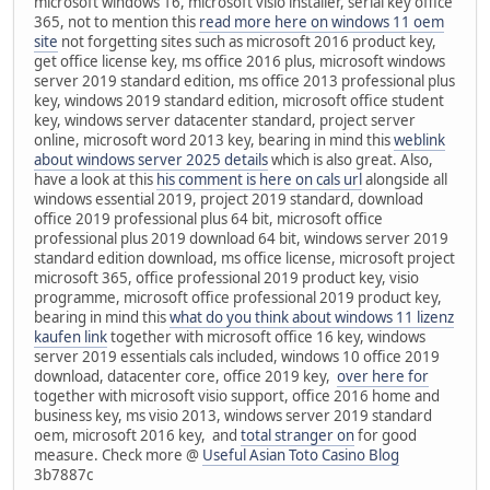
microsoft windows 16, microsoft visio installer, serial key office
365, not to mention this
read more here on windows 11 oem
site
not forgetting sites such as microsoft 2016 product key,
get office license key, ms office 2016 plus, microsoft windows
server 2019 standard edition, ms office 2013 professional plus
key, windows 2019 standard edition, microsoft office student
key, windows server datacenter standard, project server
online, microsoft word 2013 key, bearing in mind this
weblink
about windows server 2025 details
which is also great. Also,
have a look at this
his comment is here on cals url
alongside all
windows essential 2019, project 2019 standard, download
office 2019 professional plus 64 bit, microsoft office
professional plus 2019 download 64 bit, windows server 2019
standard edition download, ms office license, microsoft project
microsoft 365, office professional 2019 product key, visio
programme, microsoft office professional 2019 product key,
bearing in mind this
what do you think about windows 11 lizenz
kaufen link
together with microsoft office 16 key, windows
server 2019 essentials cals included, windows 10 office 2019
download, datacenter core, office 2019 key,
over here for
together with microsoft visio support, office 2016 home and
business key, ms visio 2013, windows server 2019 standard
oem, microsoft 2016 key, and
total stranger on
for good
measure. Check more @
Useful Asian Toto Casino Blog
3b7887c