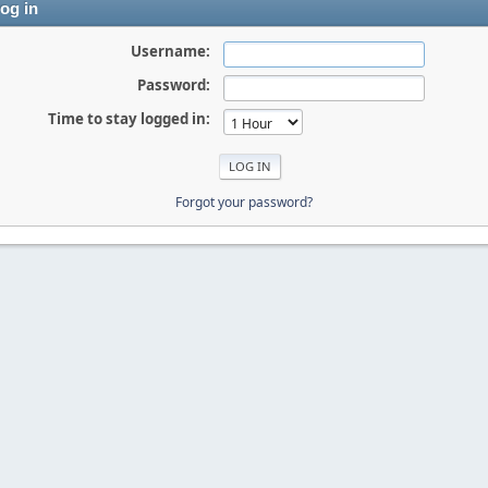
og in
Username:
Password:
Time to stay logged in:
Forgot your password?