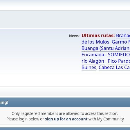
Ultimas rutas:
Braña
News:
de los Mulos
,
Garmo N
Buanga (Santu Adrian
Enramada - SOMIED
río Alagón
,
Pico Pard
Bulnes
,
Cabeza Las Ca
ing!
Only registered members are allowed to access this section.
Please login below or
sign up for an account
with My Community