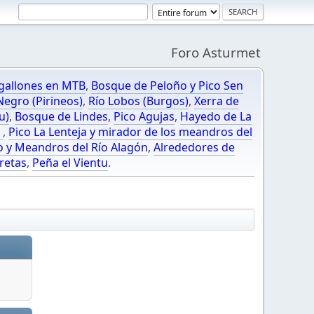
Foro Asturmet
gallones en MTB
,
Bosque de Peloño y Pico Sen
egro (Pirineos)
,
Río Lobos (Burgos)
,
Xerra de
u)
,
Bosque de Lindes
,
Pico Agujas
,
Hayedo de La
O
,
Pico La Lenteja y mirador de los meandros del
o y Meandros del Río Alagón
,
Alrededores de
retas
,
Peña el Vientu
.