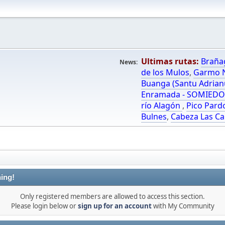
Ultimas rutas:
Braña
News:
de los Mulos
,
Garmo N
Buanga (Santu Adrian
Enramada - SOMIED
río Alagón
,
Pico Pard
Bulnes
,
Cabeza Las Ca
ing!
Only registered members are allowed to access this section.
Please login below or
sign up for an account
with My Community