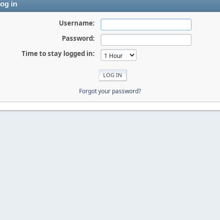
og in
Username:
Password:
Time to stay logged in:
Forgot your password?