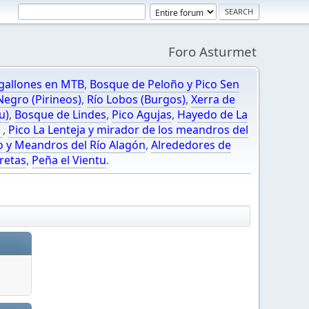
Foro Asturmet
gallones en MTB
,
Bosque de Peloño y Pico Sen
egro (Pirineos)
,
Río Lobos (Burgos)
,
Xerra de
u)
,
Bosque de Lindes
,
Pico Agujas
,
Hayedo de La
O
,
Pico La Lenteja y mirador de los meandros del
o y Meandros del Río Alagón
,
Alrededores de
retas
,
Peña el Vientu
.