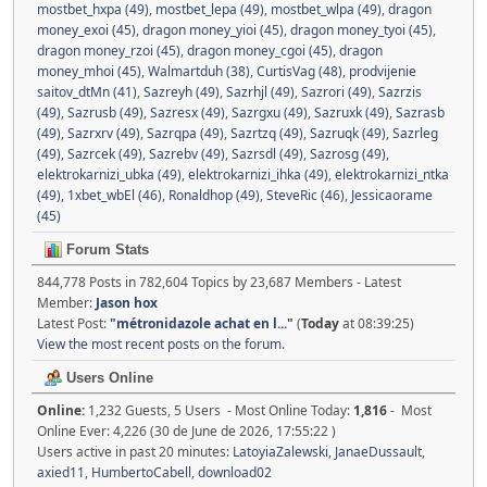
mostbet_hxpa (49)
,
mostbet_lepa (49)
,
mostbet_wlpa (49)
,
dragon
money_exoi (45)
,
dragon money_yioi (45)
,
dragon money_tyoi (45)
,
dragon money_rzoi (45)
,
dragon money_cgoi (45)
,
dragon
money_mhoi (45)
,
Walmartduh (38)
,
CurtisVag (48)
,
prodvijenie
saitov_dtMn (41)
,
Sazreyh (49)
,
Sazrhjl (49)
,
Sazrori (49)
,
Sazrzis
(49)
,
Sazrusb (49)
,
Sazresx (49)
,
Sazrgxu (49)
,
Sazruxk (49)
,
Sazrasb
(49)
,
Sazrxrv (49)
,
Sazrqpa (49)
,
Sazrtzq (49)
,
Sazruqk (49)
,
Sazrleg
(49)
,
Sazrcek (49)
,
Sazrebv (49)
,
Sazrsdl (49)
,
Sazrosg (49)
,
elektrokarnizi_ubka (49)
,
elektrokarnizi_ihka (49)
,
elektrokarnizi_ntka
(49)
,
1xbet_wbEl (46)
,
Ronaldhop (49)
,
SteveRic (46)
,
Jessicaorame
(45)
Forum Stats
844,778 Posts in 782,604 Topics by 23,687 Members - Latest
Member:
Jason hox
Latest Post:
"
métronidazole achat en l...
"
(
Today
at 08:39:25)
View the most recent posts on the forum.
Users Online
Online:
1,232 Guests, 5 Users - Most Online Today:
1,816
- Most
Online Ever: 4,226 (30 de June de 2026, 17:55:22 )
Users active in past 20 minutes:
LatoyiaZalewski
,
JanaeDussault
,
axied11
,
HumbertoCabell
,
download02