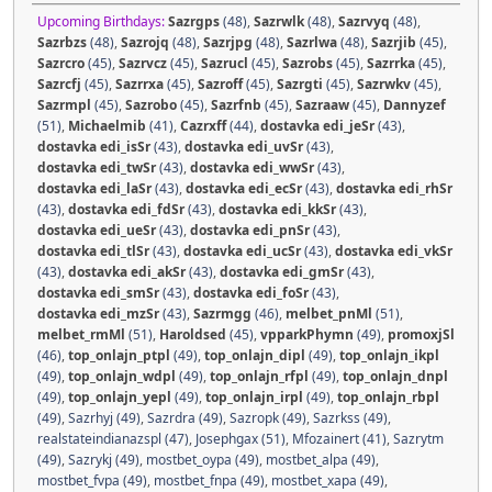
Upcoming Birthdays:
Sazrgps
(48)
,
Sazrwlk
(48)
,
Sazrvyq
(48)
,
Sazrbzs
(48)
,
Sazrojq
(48)
,
Sazrjpg
(48)
,
Sazrlwa
(48)
,
Sazrjib
(45)
,
Sazrcro
(45)
,
Sazrvcz
(45)
,
Sazrucl
(45)
,
Sazrobs
(45)
,
Sazrrka
(45)
,
Sazrcfj
(45)
,
Sazrrxa
(45)
,
Sazroff
(45)
,
Sazrgti
(45)
,
Sazrwkv
(45)
,
Sazrmpl
(45)
,
Sazrobo
(45)
,
Sazrfnb
(45)
,
Sazraaw
(45)
,
Dannyzef
(51)
,
Michaelmib
(41)
,
Cazrxff
(44)
,
dostavka edi_jeSr
(43)
,
dostavka edi_isSr
(43)
,
dostavka edi_uvSr
(43)
,
dostavka edi_twSr
(43)
,
dostavka edi_wwSr
(43)
,
dostavka edi_laSr
(43)
,
dostavka edi_ecSr
(43)
,
dostavka edi_rhSr
(43)
,
dostavka edi_fdSr
(43)
,
dostavka edi_kkSr
(43)
,
dostavka edi_ueSr
(43)
,
dostavka edi_pnSr
(43)
,
dostavka edi_tlSr
(43)
,
dostavka edi_ucSr
(43)
,
dostavka edi_vkSr
(43)
,
dostavka edi_akSr
(43)
,
dostavka edi_gmSr
(43)
,
dostavka edi_smSr
(43)
,
dostavka edi_foSr
(43)
,
dostavka edi_mzSr
(43)
,
Sazrmgg
(46)
,
melbet_pnMl
(51)
,
melbet_rmMl
(51)
,
Haroldsed
(45)
,
vpparkPhymn
(49)
,
promoxjSl
(46)
,
top_onlajn_ptpl
(49)
,
top_onlajn_dipl
(49)
,
top_onlajn_ikpl
(49)
,
top_onlajn_wdpl
(49)
,
top_onlajn_rfpl
(49)
,
top_onlajn_dnpl
(49)
,
top_onlajn_yepl
(49)
,
top_onlajn_irpl
(49)
,
top_onlajn_rbpl
(49)
,
Sazrhyj (49)
,
Sazrdra (49)
,
Sazropk (49)
,
Sazrkss (49)
,
realstateindianazspl (47)
,
Josephgax (51)
,
Mfozainert (41)
,
Sazrytm
(49)
,
Sazrykj (49)
,
mostbet_oypa (49)
,
mostbet_alpa (49)
,
mostbet_fvpa (49)
,
mostbet_fnpa (49)
,
mostbet_xapa (49)
,