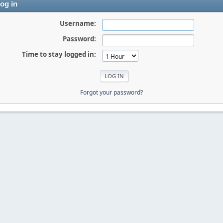
og in
Username:
Password:
Time to stay logged in:
Forgot your password?