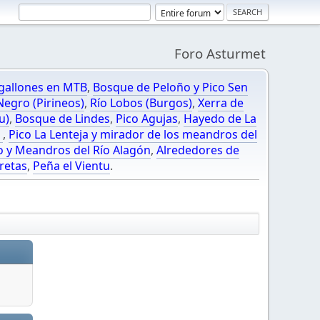
Foro Asturmet
gallones en MTB
,
Bosque de Peloño y Pico Sen
egro (Pirineos)
,
Río Lobos (Burgos)
,
Xerra de
u)
,
Bosque de Lindes
,
Pico Agujas
,
Hayedo de La
O
,
Pico La Lenteja y mirador de los meandros del
o y Meandros del Río Alagón
,
Alrededores de
retas
,
Peña el Vientu
.