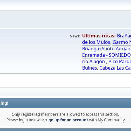
Ultimas rutas:
Braña
News:
de los Mulos
,
Garmo N
Buanga (Santu Adrian
Enramada - SOMIED
río Alagón
,
Pico Pard
Bulnes
,
Cabeza Las Ca
ing!
Only registered members are allowed to access this section.
Please login below or
sign up for an account
with My Community