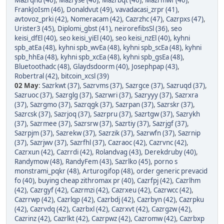
Mazrqnd (46)
,
Mazryse (46)
,
Mazrbqt (46)
,
Mazrmwf (46)
,
FrankJoIsm (46)
,
Donaldvut (49)
,
vavadacasi_zrpr (41)
,
avtovoz_prki (42)
,
Nomeracam (42)
,
Cazrzhc (47)
,
Cazrpxs (47)
,
Urister3 (45)
,
Diplomi_gbst (41)
,
neirorefibsSl (36)
,
seo
keisi_dfEl (40)
,
seo keisi_yiEl (40)
,
seo keisi_nzEl (40)
,
kyhni
spb_atEa (48)
,
kyhni spb_wvEa (48)
,
kyhni spb_scEa (48)
,
kyhni
spb_hhEa (48)
,
kyhni spb_xcEa (48)
,
kyhni spb_gsEa (48)
,
Bluetoothadc (48)
,
Glaydsdoorm (40)
,
Josephpap (43)
,
Robertral (42)
,
bitcoin_xcsl (39)
02 May
:
Sazrkwt (37)
,
Sazrvms (37)
,
Sazrgce (37)
,
Sazruqd (37)
,
Sazruoc (37)
,
Sazrglg (37)
,
Sazrwri (37)
,
Sazryyy (37)
,
Sazrxra
(37)
,
Sazrgmo (37)
,
Sazrqgk (37)
,
Sazrpan (37)
,
Sazrskr (37)
,
Sazrcsk (37)
,
Sazrjoq (37)
,
Sazrpru (37)
,
Sazrtgw (37)
,
Sazrykh
(37)
,
Sazrmee (37)
,
Sazrsrw (37)
,
Sazrtiy (37)
,
Sazrjgf (37)
,
Sazrpjm (37)
,
Sazrekw (37)
,
Sazrzik (37)
,
Sazrwfn (37)
,
Sazrnip
(37)
,
Sazrjwv (37)
,
Sazrfhl (37)
,
Cazraoc (42)
,
Cazrvnc (42)
,
Cazrxun (42)
,
Cazrrdi (42)
,
Rolandvag (43)
,
Derekdruby (40)
,
Randymow (48)
,
RandyFem (43)
,
Sazrlko (45)
,
porno s
monstrami_pqkr (48)
,
Arturogifop (48)
,
order generic prevacid
fo (40)
,
buying cheap zithromax pr (40)
,
Cazrfpj (42)
,
Cazrlhm
(42)
,
Cazrgyf (42)
,
Cazrmzi (42)
,
Cazrxeu (42)
,
Cazrwcc (42)
,
Cazrrwp (42)
,
Cazrlqp (42)
,
Cazrbdj (42)
,
Cazrbyn (42)
,
Cazrpku
(42)
,
Cazrvdq (42)
,
Cazrbxl (42)
,
Cazrxvt (42)
,
Cazrgzw (42)
,
Cazrinz (42)
,
Cazrlkt (42)
,
Cazrpwz (42)
,
Cazromw (42)
,
Cazrbxp