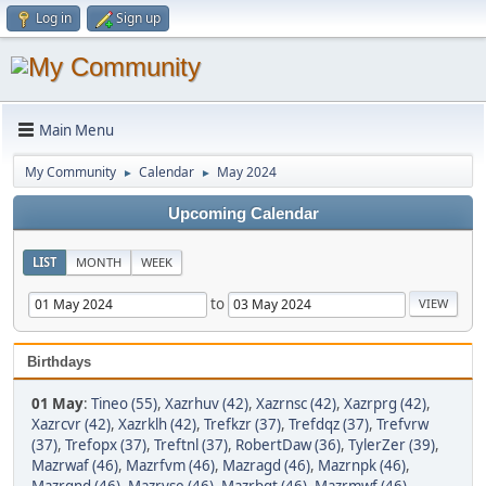
Log in
Sign up
Main Menu
My Community
Calendar
May 2024
►
►
Upcoming Calendar
LIST
MONTH
WEEK
to
Birthdays
01 May
:
Tineo (55)
,
Xazrhuv (42)
,
Xazrnsc (42)
,
Xazrprg (42)
,
Xazrcvr (42)
,
Xazrklh (42)
,
Trefkzr (37)
,
Trefdqz (37)
,
Trefvrw
(37)
,
Trefopx (37)
,
Treftnl (37)
,
RobertDaw (36)
,
TylerZer (39)
,
Mazrwaf (46)
,
Mazrfvm (46)
,
Mazragd (46)
,
Mazrnpk (46)
,