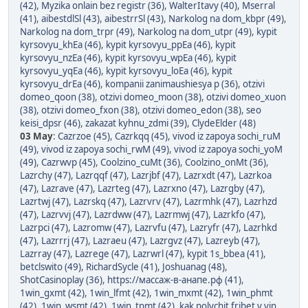
(42)
,
Myzika onlain bez registr (36)
,
WalterItavy (40)
,
Mserral
(41)
,
aibestdlSl (43)
,
aibestrrSl (43)
,
Narkolog na dom_kbpr (49)
,
Narkolog na dom_trpr (49)
,
Narkolog na dom_utpr (49)
,
kypit
kyrsovyu_khEa (46)
,
kypit kyrsovyu_ppEa (46)
,
kypit
kyrsovyu_nzEa (46)
,
kypit kyrsovyu_wpEa (46)
,
kypit
kyrsovyu_yqEa (46)
,
kypit kyrsovyu_loEa (46)
,
kypit
kyrsovyu_drEa (46)
,
kompanii zanimaushiesya p (36)
,
otzivi
domeo_qoon (38)
,
otzivi domeo_moon (38)
,
otzivi domeo_xuon
(38)
,
otzivi domeo_fxon (38)
,
otzivi domeo_edon (38)
,
seo
keisi_dpsr (46)
,
zakazat kyhnu_zdmi (39)
,
ClydeElder (48)
03 May
:
Cazrzoe (45)
,
Cazrkqq (45)
,
vivod iz zapoya sochi_ruM
(49)
,
vivod iz zapoya sochi_rwM (49)
,
vivod iz zapoya sochi_yoM
(49)
,
Cazrwvp (45)
,
Coolzino_cuMt (36)
,
Coolzino_onMt (36)
,
Lazrchy (47)
,
Lazrqqf (47)
,
Lazrjbf (47)
,
Lazrxdt (47)
,
Lazrkoa
(47)
,
Lazrave (47)
,
Lazrteg (47)
,
Lazrxno (47)
,
Lazrgby (47)
,
Lazrtwj (47)
,
Lazrskq (47)
,
Lazrvrv (47)
,
Lazrmhk (47)
,
Lazrhzd
(47)
,
Lazrvvj (47)
,
Lazrdww (47)
,
Lazrmwj (47)
,
Lazrkfo (47)
,
Lazrpci (47)
,
Lazromw (47)
,
Lazrvfu (47)
,
Lazryfr (47)
,
Lazrhkd
(47)
,
Lazrrrj (47)
,
Lazraeu (47)
,
Lazrgvz (47)
,
Lazreyb (47)
,
Lazrray (47)
,
Lazrege (47)
,
Lazrwrl (47)
,
kypit 1s_bbea (41)
,
betclswito (49)
,
RichardSycle (41)
,
Joshuanag (48)
,
ShotCasinoplay (36)
,
https://массаж-в-анапе.рф (41)
,
1win_gxmt (42)
,
1win_lfmt (42)
,
1win_mxmt (42)
,
1win_phmt
(42)
,
1win_wsmt (42)
,
1win_tpmt (42)
,
kak polychit fribet v vin