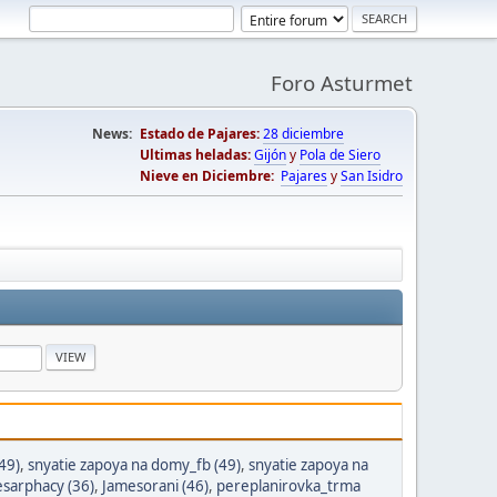
Foro Asturmet
News:
Estado de Pajares:
28 diciembre
Ultimas heladas:
Gijón
y
Pola de Siero
Nieve en Diciembre:
Pajares
y
San Isidro
49)
,
snyatie zapoya na domy_fb (49)
,
snyatie zapoya na
esarphacy (36)
,
Jamesorani (46)
,
pereplanirovka_trma