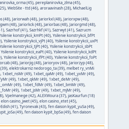
anirovka_orma (45)
,
pereplanirovka_zlma (45)
,
25)
,
WebSite - ttd (46)
,
aroraavinash (28)
,
MichaelLig
s (48)
,
Jariorwah (48)
,
Jariorkxl (48)
,
Jariorxpw (48)
,
rgwm (48)
,
Jariorkck (48)
,
Jariorbas (48)
,
Jariorgmd (48)
,
41)
,
Sazrhof (41)
,
Sazrhkf (41)
,
Sazrwyt (41)
,
Sazrucm
Ysilenie konstrykcii_kmPt (40)
,
Ysilenie konstrykcii_bfPt
0)
,
Ysilenie konstrykcii_vjPt (40)
,
Ysilenie konstrykcii_uxPt
Ysilenie konstrykcii_tjPt (40)
,
Ysilenie konstrykcii_sbPt
,
Ysilenie konstrykcii_eaPt (40)
,
Ysilenie konstrykcii_kdPt
0)
,
Ysilenie konstrykcii_ifPt (40)
,
Ysilenie konstrykcii_foPt
iorcab (48)
,
Jariorjig (48)
,
Jarioryov (48)
,
Jariorzyp (48)
,
(39)
,
elektrokarniz nedorogo_ta (39)
,
melbet ry_vnMi
)
,
1xbet_nsMr (49)
,
1xbet_qaMr (49)
,
1xbet_yxMr (49)
,
fyMr (49)
,
1xbet_qkMr (49)
,
1xbet_deMr (49)
,
t_omMr (49)
,
1xbet_fdMr (49)
,
1xbet_bmMr (49)
,
_foMr (49)
,
1xbet_jsMr (49)
,
1xbet_mjMr (49)
,
8)
,
Vpelmanege (42)
,
ALEXWoura (37)
,
jasKaurfun (18)
,
elon casino_jwet (45)
,
elon casino_etet (45)
,
Edish (41)
,
Tyronevak (43)
,
fen daison kypit_yuSa (49)
,
ypit_joSa (49)
,
fen daison kypit_bpSa (49)
,
fen daison