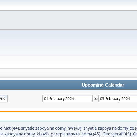
Upcoming Calendar
to
EEK
elMat (44)
,
snyatie zapoya na domy_hw (49)
,
snyatie zapoya na domy_ze (
ie zapoya na domy_kf (49)
,
pereplanirovka_hnma (45)
,
Georgeraf (43)
,
C