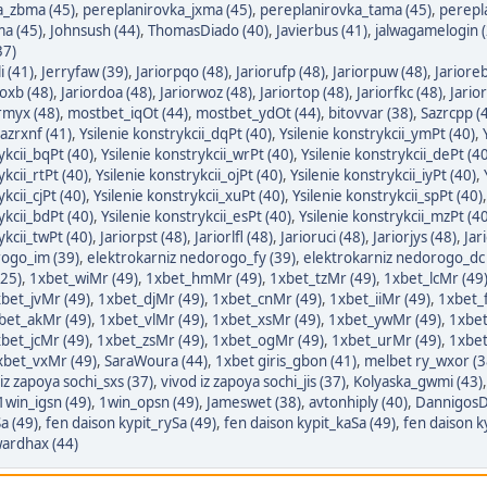
a_zbma (45)
,
pereplanirovka_jxma (45)
,
pereplanirovka_tama (45)
,
perepl
a (45)
,
Johnsush (44)
,
ThomasDiado (40)
,
Javierbus (41)
,
jalwagamelogin (
37)
i (41)
,
Jerryfaw (39)
,
Jariorpqo (48)
,
Jariorufp (48)
,
Jariorpuw (48)
,
Jarioreb
roxb (48)
,
Jariordoa (48)
,
Jariorwoz (48)
,
Jariortop (48)
,
Jariorfkc (48)
,
Jario
rmyx (48)
,
mostbet_iqOt (44)
,
mostbet_ydOt (44)
,
bitovvar (38)
,
Sazrcpp (
azrxnf (41)
,
Ysilenie konstrykcii_dqPt (40)
,
Ysilenie konstrykcii_ymPt (40)
,
ykcii_bqPt (40)
,
Ysilenie konstrykcii_wrPt (40)
,
Ysilenie konstrykcii_dePt (4
ykcii_rtPt (40)
,
Ysilenie konstrykcii_ojPt (40)
,
Ysilenie konstrykcii_iyPt (40)
,
kcii_cjPt (40)
,
Ysilenie konstrykcii_xuPt (40)
,
Ysilenie konstrykcii_spPt (40)
ykcii_bdPt (40)
,
Ysilenie konstrykcii_esPt (40)
,
Ysilenie konstrykcii_mzPt (4
ykcii_twPt (40)
,
Jariorpst (48)
,
Jariorlfl (48)
,
Jarioruci (48)
,
Jariorjys (48)
,
Jar
rogo_im (39)
,
elektrokarniz nedorogo_fy (39)
,
elektrokarniz nedorogo_dc 
(25)
,
1xbet_wiMr (49)
,
1xbet_hmMr (49)
,
1xbet_tzMr (49)
,
1xbet_lcMr (49
bet_jvMr (49)
,
1xbet_djMr (49)
,
1xbet_cnMr (49)
,
1xbet_iiMr (49)
,
1xbet_
bet_akMr (49)
,
1xbet_vlMr (49)
,
1xbet_xsMr (49)
,
1xbet_ywMr (49)
,
1xbe
bet_jcMr (49)
,
1xbet_zsMr (49)
,
1xbet_ogMr (49)
,
1xbet_urMr (49)
,
1xbet
xbet_vxMr (49)
,
SaraWoura (44)
,
1xbet giris_gbon (41)
,
melbet ry_wxor (3
iz zapoya sochi_sxs (37)
,
vivod iz zapoya sochi_jis (37)
,
Kolyaska_gwmi (43)
1win_igsn (49)
,
1win_opsn (49)
,
Jameswet (38)
,
avtonhiply (40)
,
DannigosD
a (49)
,
fen daison kypit_rySa (49)
,
fen daison kypit_kaSa (49)
,
fen daison k
ardhax (44)