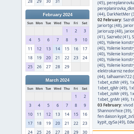
28
29
30
31
(45)
,
pereplanirovk
pereplanirovka_dkm
(44)
,
DarkNetMer (
February 2024
02 February
:
Sazrdl
Sun
Mon
Tue
Wed
Thu
Fri
Sat
Jariortgc (48)
,
Jario
1
2
3
Jarioruzp (48)
,
Jario
(41)
,
Sazrwbz (41)
,
S
4
5
6
7
8
9
10
(40)
,
Ysilenie konstr
(40)
,
Ysilenie konstr
11
12
13
14
15
16
17
(40)
,
Ysilenie konstry
18
19
20
21
22
23
24
(40)
,
Ysilenie konstr
(40)
,
Ysilenie konstr
25
26
27
28
29
elektrokarniz nedo
(44)
,
talhaamin722 
March 2024
1xbet_ezMr (49)
,
1x
1xbet_qjMr (49)
,
1x
Sun
Mon
Tue
Wed
Thu
Fri
Sat
1xbet_zoMr (49)
,
1x
1
2
1xbet_gnMr (49)
,
1
03 February
:
vivod 
3
4
5
6
7
8
9
Shannonrhice (39)
,
10
11
12
13
14
15
16
fen daison kypit_zvS
kypit_qySa (49)
,
Edw
17
18
19
20
21
22
23
24
25
26
27
28
29
30