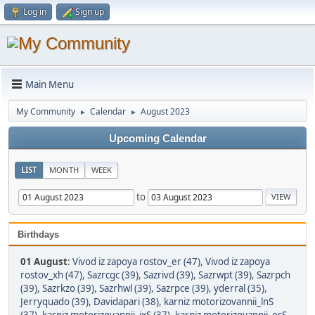
Log in
Sign up
Main Menu
My Community
Calendar
August 2023
►
►
Upcoming Calendar
LIST
MONTH
WEEK
to
Birthdays
01 August
:
Vivod iz zapoya rostov_er (47)
,
Vivod iz zapoya
rostov_xh (47)
,
Sazrcgc (39)
,
Sazrivd (39)
,
Sazrwpt (39)
,
Sazrpch
(39)
,
Sazrkzo (39)
,
Sazrhwl (39)
,
Sazrpce (39)
,
yderral (35)
,
Jerryquado (39)
,
Davidapari (38)
,
karniz motorizovannii_lnS