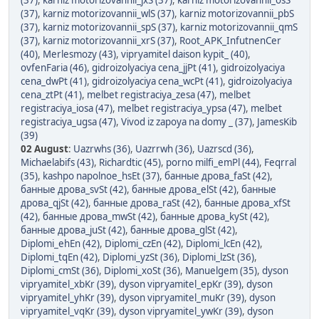
(37)
,
karniz motorizovannii_jxS (37)
,
karniz motorizovannii_osS
(37)
,
karniz motorizovannii_wlS (37)
,
karniz motorizovannii_pbS
(37)
,
karniz motorizovannii_spS (37)
,
karniz motorizovannii_qmS
(37)
,
karniz motorizovannii_xrS (37)
,
Root_APK_InfutnenCer
(40)
,
Merlesmozy (43)
,
vipryamitel daison kypit_ (40)
,
ovfenFaria (46)
,
gidroizolyaciya cena_jjPt (41)
,
gidroizolyaciya
cena_dwPt (41)
,
gidroizolyaciya cena_wcPt (41)
,
gidroizolyaciya
cena_ztPt (41)
,
melbet registraciya_zesa (47)
,
melbet
registraciya_iosa (47)
,
melbet registraciya_ypsa (47)
,
melbet
registraciya_ugsa (47)
,
Vivod iz zapoya na domy _ (37)
,
JamesKib
(39)
02 August
:
Uazrwhs (36)
,
Uazrrwh (36)
,
Uazrscd (36)
,
Michaelabifs (43)
,
Richardtic (45)
,
porno milfi_emPl (44)
,
Feqrral
(35)
,
kashpo napolnoe_hsEt (37)
,
банные дрова_faSt (42)
,
банные дрова_svSt (42)
,
банные дрова_elSt (42)
,
банные
дрова_qjSt (42)
,
банные дрова_raSt (42)
,
банные дрова_xfSt
(42)
,
банные дрова_mwSt (42)
,
банные дрова_kySt (42)
,
банные дрова_juSt (42)
,
банные дрова_glSt (42)
,
Diplomi_ehEn (42)
,
Diplomi_czEn (42)
,
Diplomi_lcEn (42)
,
Diplomi_tqEn (42)
,
Diplomi_yzSt (36)
,
Diplomi_lzSt (36)
,
Diplomi_cmSt (36)
,
Diplomi_xoSt (36)
,
Manuelgem (35)
,
dyson
vipryamitel_xbKr (39)
,
dyson vipryamitel_epKr (39)
,
dyson
vipryamitel_yhKr (39)
,
dyson vipryamitel_muKr (39)
,
dyson
vipryamitel_vqKr (39)
,
dyson vipryamitel_ywKr (39)
,
dyson