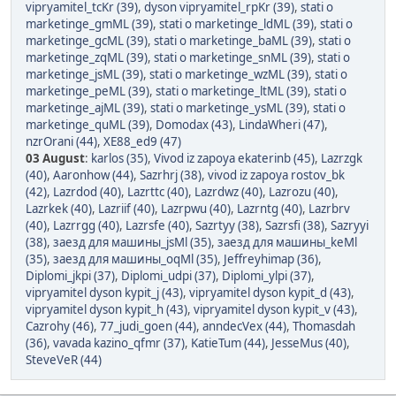
vipryamitel_tcKr (39)
,
dyson vipryamitel_rpKr (39)
,
stati o
marketinge_gmML (39)
,
stati o marketinge_ldML (39)
,
stati o
marketinge_gcML (39)
,
stati o marketinge_baML (39)
,
stati o
marketinge_zqML (39)
,
stati o marketinge_snML (39)
,
stati o
marketinge_jsML (39)
,
stati o marketinge_wzML (39)
,
stati o
marketinge_peML (39)
,
stati o marketinge_ltML (39)
,
stati o
marketinge_ajML (39)
,
stati o marketinge_ysML (39)
,
stati o
marketinge_quML (39)
,
Domodax (43)
,
LindaWheri (47)
,
nzrOrani (44)
,
XE88_ed9 (47)
03 August
:
karlos (35)
,
Vivod iz zapoya ekaterinb (45)
,
Lazrzgk
(40)
,
Aaronhow (44)
,
Sazrhrj (38)
,
vivod iz zapoya rostov_bk
(42)
,
Lazrdod (40)
,
Lazrttc (40)
,
Lazrdwz (40)
,
Lazrozu (40)
,
Lazrkek (40)
,
Lazriif (40)
,
Lazrpwu (40)
,
Lazrntg (40)
,
Lazrbrv
(40)
,
Lazrrgg (40)
,
Lazrsfe (40)
,
Sazrtyy (38)
,
Sazrsfi (38)
,
Sazryyi
(38)
,
заезд для машины_jsMl (35)
,
заезд для машины_keMl
(35)
,
заезд для машины_oqMl (35)
,
Jeffreyhimap (36)
,
Diplomi_jkpi (37)
,
Diplomi_udpi (37)
,
Diplomi_ylpi (37)
,
vipryamitel dyson kypit_j (43)
,
vipryamitel dyson kypit_d (43)
,
vipryamitel dyson kypit_h (43)
,
vipryamitel dyson kypit_v (43)
,
Cazrohy (46)
,
77_judi_goen (44)
,
anndecVex (44)
,
Thomasdah
(36)
,
vavada kazino_qfmr (37)
,
KatieTum (44)
,
JesseMus (40)
,
SteveVeR (44)