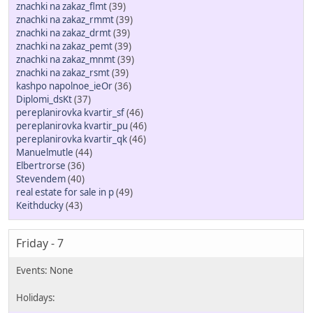
znachki na zakaz_flmt
(39)
znachki na zakaz_rmmt
(39)
znachki na zakaz_drmt
(39)
znachki na zakaz_pemt
(39)
znachki na zakaz_mnmt
(39)
znachki na zakaz_rsmt
(39)
kashpo napolnoe_ieOr
(36)
Diplomi_dsKt
(37)
pereplanirovka kvartir_sf
(46)
pereplanirovka kvartir_pu
(46)
pereplanirovka kvartir_qk
(46)
Manuelmutle
(44)
Elbertrorse
(36)
Stevendem
(40)
real estate for sale in p
(49)
Keithducky
(43)
Friday - 7