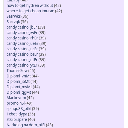
Cazrrsy
(48)
how to get hydrea without
(42)
where to get cheap imuran
(42)
Sazrwks
(36)
Sazrzgk
(36)
candy casino_jbEr
(39)
candy casino_iwEr
(39)
candy casino_rhEr
(39)
candy casino_ueEr
(39)
candy casino_ucEr
(39)
candy casino_bsEr
(39)
candy casino_qtEr
(39)
candy casino_ytEr
(39)
ThomasSow
(45)
Diplomi_vnMt
(44)
Diplomi_ibMt
(44)
Diplomi_mvMt
(44)
Diplomi_qgMt
(44)
Martinvom
(42)
promoihSl
(49)
spingo88_otkl
(39)
1xbet_dypa
(36)
stkrprspafe
(40)
Narkolog na dom_ptEl
(43)