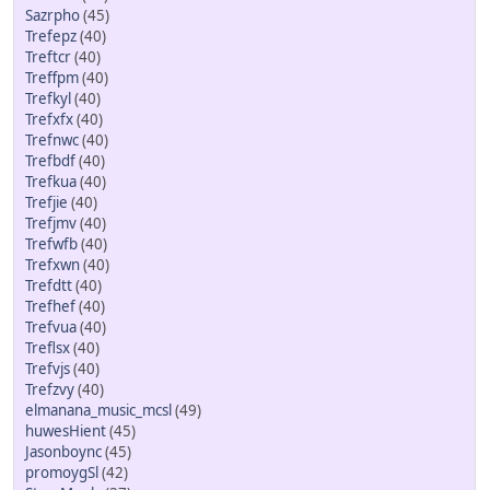
Sazrpho
(45)
Trefepz
(40)
Treftcr
(40)
Treffpm
(40)
Trefkyl
(40)
Trefxfx
(40)
Trefnwc
(40)
Trefbdf
(40)
Trefkua
(40)
Trefjie
(40)
Trefjmv
(40)
Trefwfb
(40)
Trefxwn
(40)
Trefdtt
(40)
Trefhef
(40)
Trefvua
(40)
Treflsx
(40)
Trefvjs
(40)
Trefzvy
(40)
elmanana_music_mcsl
(49)
huwesHient
(45)
Jasonboync
(45)
promoygSl
(42)