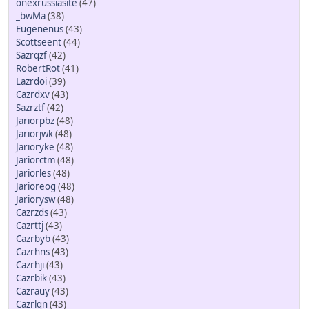
onexrussiasite
(47)
_bwMa
(38)
Eugenenus
(43)
Scottseent
(44)
Sazrqzf
(42)
RobertRot
(41)
Lazrdoi
(39)
Cazrdxv
(43)
Sazrztf
(42)
Jariorpbz
(48)
Jariorjwk
(48)
Jarioryke
(48)
Jariorctm
(48)
Jariorles
(48)
Jarioreog
(48)
Jariorysw
(48)
Cazrzds
(43)
Cazrttj
(43)
Cazrbyb
(43)
Cazrhns
(43)
Cazrhji
(43)
Cazrbik
(43)
Cazrauy
(43)
Cazrlqn
(43)