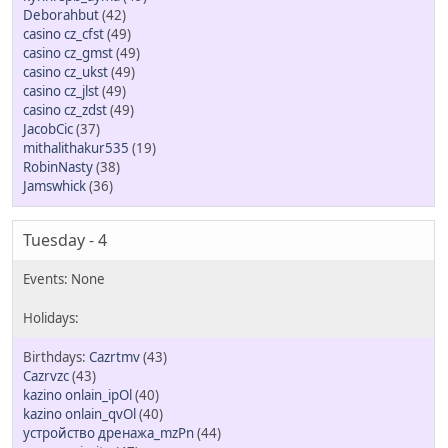
Deborahbut
(42)
casino cz_cfst
(49)
casino cz_gmst
(49)
casino cz_ukst
(49)
casino cz_jlst
(49)
casino cz_zdst
(49)
JacobCic
(37)
mithalithakur535
(19)
RobinNasty
(38)
Jamswhick
(36)
Tuesday - 4
Cazrtmv
(43)
Cazrvzc
(43)
kazino onlain_ipOl
(40)
kazino onlain_qvOl
(40)
устройство дренажа_mzPn
(44)