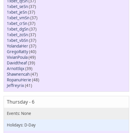
1xbet_qtSn
(37)
1xbet_seSn
(37)
1xbet_jeSn
(37)
1xbet_vmSn
(37)
1xbet_crSn
(37)
1xbet_dgSn
(37)
1xbet_zoSn
(37)
1xbet_vbSn
(37)
YolandaHer
(37)
GregoRatty
(40)
VivianPoula
(49)
Davidtheaf
(39)
Arnottlqx
(39)
Shawnencah
(47)
RopanuHerie
(48)
Jeffreyrix
(41)
Thursday - 6
D-Day