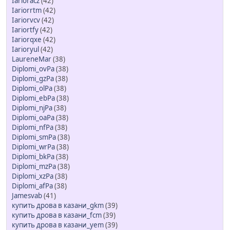
Iarioracz
(42)
Iariorrtm
(42)
Iariorvcv
(42)
Iariortfy
(42)
Iariorqxe
(42)
Iarioryul
(42)
LaureneMar
(38)
Diplomi_ovPa
(38)
Diplomi_gzPa
(38)
Diplomi_olPa
(38)
Diplomi_ebPa
(38)
Diplomi_njPa
(38)
Diplomi_oaPa
(38)
Diplomi_nfPa
(38)
Diplomi_smPa
(38)
Diplomi_wrPa
(38)
Diplomi_bkPa
(38)
Diplomi_mzPa
(38)
Diplomi_xzPa
(38)
Diplomi_afPa
(38)
Jamesvab
(41)
купить дрова в казани_gkm
(39)
купить дрова в казани_fcm
(39)
купить дрова в казани_yem
(39)