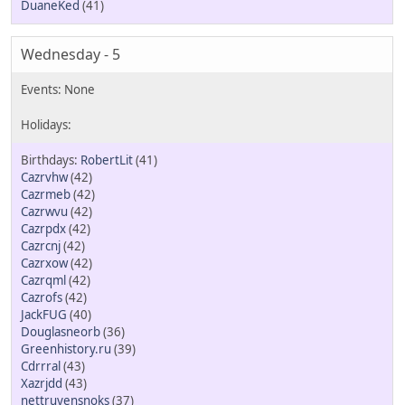
DuaneKed
(41)
Wednesday - 5
RobertLit
(41)
Cazrvhw
(42)
Cazrmeb
(42)
Cazrwvu
(42)
Cazrpdx
(42)
Cazrcnj
(42)
Cazrxow
(42)
Cazrqml
(42)
Cazrofs
(42)
JackFUG
(40)
Douglasneorb
(36)
Greenhistory.ru
(39)
Cdrrral
(43)
Xazrjdd
(43)
nettruyensnoks
(37)