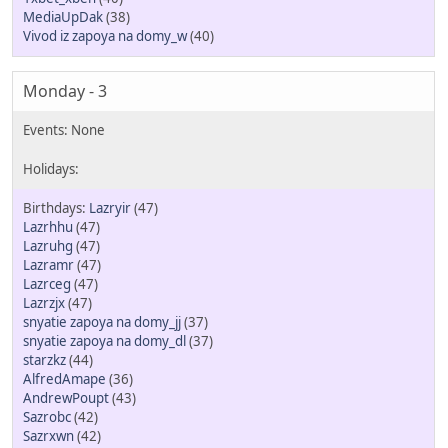
MediaUpDak
(38)
Vivod iz zapoya na domy_w
(40)
Monday - 3
Lazryir
(47)
Lazrhhu
(47)
Lazruhg
(47)
Lazramr
(47)
Lazrceg
(47)
Lazrzjx
(47)
snyatie zapoya na domy_jj
(37)
snyatie zapoya na domy_dl
(37)
starzkz
(44)
AlfredAmape
(36)
AndrewPoupt
(43)
Sazrobc
(42)
Sazrxwn
(42)