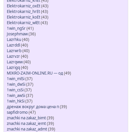
Elektrokarniz_knEt
(43)
Elektrokarniz_oxEt
(43)
Elektrokarniz_hrEt
(43)
Elektrokarniz_koEt
(43)
Elektrokarniz_wlEt
(43)
1win_ngSr
(41)
Josephmaw
(36)
Lazrhku
(40)
Lazrddl
(40)
Lazrwrb
(40)
Lazrvzr
(40)
Lazrqww
(40)
Lazrigq
(40)
MIKRO-ZAIM-ONLINE.RU — од
(49)
1win_mlSi
(37)
1win_dwSi
(37)
1win_csSi
(37)
1win_awSi
(37)
1win_hkSi
(37)
дренаж вокруг дома цена п
(39)
sapfidromo
(47)
znachki na zakaz_bimt
(39)
znachki na zakaz_iemt
(39)
znachki na zakaz_admt
(39)