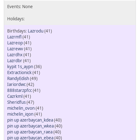
Lazrodu
(41)
Lazrmfl
(41)
Lazreop
(41)
Lazrewv
(41)
Lazrdhx
(41)
Lazrdbr
(41)
kypit 1s_aypn
(36)
Extractionick
(41)
RandyEdish
(49)
Iariordwc
(42)
888starzpfcc
(41)
Cazrkml
(41)
Sheridfus
(47)
michelin_ovon
(41)
michelin_iqon
(41)
pin up azerbaycan_kdea
(40)
pin up azerbaycan_wkea
(40)
pin up azerbaycan_raea
(40)
pin up azerbaycan_ebea
(40)