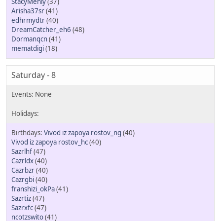
StacyMenly
(37)
Arisha37sr
(41)
edhrmydtr
(40)
DreamCatcher_eh6
(48)
Dormanqcn
(41)
mematdigi
(18)
Saturday - 8
Vivod iz zapoya rostov_ng
(40)
Vivod iz zapoya rostov_hc
(40)
Sazrlhf
(47)
Cazrldx
(40)
Cazrbzr
(40)
Cazrgbi
(40)
franshizi_okPa
(41)
Sazrtiz
(47)
Sazrxfc
(47)
ncotzswito
(41)