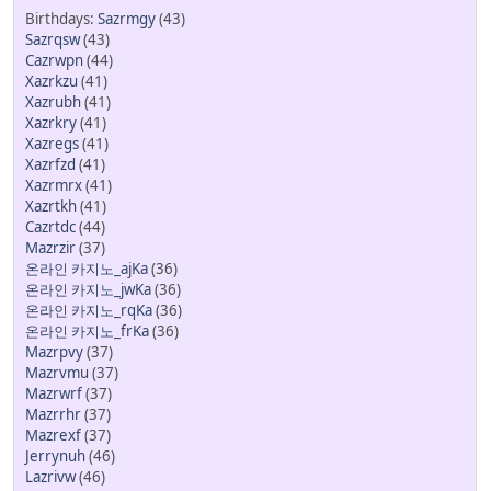
Sazrmgy
(43)
Sazrqsw
(43)
Cazrwpn
(44)
Xazrkzu
(41)
Xazrubh
(41)
Xazrkry
(41)
Xazregs
(41)
Xazrfzd
(41)
Xazrmrx
(41)
Xazrtkh
(41)
Cazrtdc
(44)
Mazrzir
(37)
온라인 카지노_ajKa
(36)
온라인 카지노_jwKa
(36)
온라인 카지노_rqKa
(36)
온라인 카지노_frKa
(36)
Mazrpvy
(37)
Mazrvmu
(37)
Mazrwrf
(37)
Mazrrhr
(37)
Mazrexf
(37)
Jerrynuh
(46)
Lazrivw
(46)