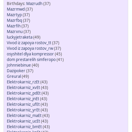
Mazrudh
(37)
Mazrmwd
(37)
Mazrtyp
(37)
Mazrfbq
(37)
Mazrfih
(37)
Mazrxnu
(37)
luckyjetraketa
(49)
Vivod iz zapoya rostov_tt
(37)
Vivod iz zapoya rostov_rw
(37)
osyshitel dlya kompressor
(45)
dom prestarelih simferopo
(41)
Johnniebinue
(40)
Dazipoker
(37)
Greural
(49)
Elektrokarniz_rzEt
(43)
Elektrokarniz_xvEt
(43)
Elektrokarniz_pdEt
(43)
Elektrokarniz_jnEt
(43)
Elektrokarniz_ufEt
(43)
Elektrokarniz_yrEt
(43)
Elektrokarniz_maEt
(43)
Elektrokarniz_ucEt
(43)
Elektrokarniz_bmEt
(43)