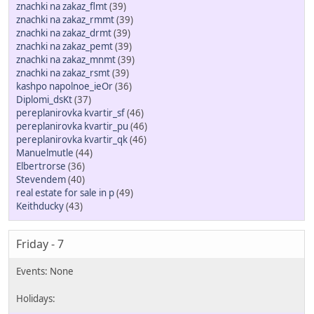
znachki na zakaz_flmt
(39)
znachki na zakaz_rmmt
(39)
znachki na zakaz_drmt
(39)
znachki na zakaz_pemt
(39)
znachki na zakaz_mnmt
(39)
znachki na zakaz_rsmt
(39)
kashpo napolnoe_ieOr
(36)
Diplomi_dsKt
(37)
pereplanirovka kvartir_sf
(46)
pereplanirovka kvartir_pu
(46)
pereplanirovka kvartir_qk
(46)
Manuelmutle
(44)
Elbertrorse
(36)
Stevendem
(40)
real estate for sale in p
(49)
Keithducky
(43)
Friday - 7