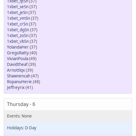
1xbet_qtSn
(37)
1xbet_seSn
(37)
1xbet_jeSn
(37)
1xbet_vmSn
(37)
1xbet_crSn
(37)
1xbet_dgSn
(37)
1xbet_zoSn
(37)
1xbet_vbSn
(37)
YolandaHer
(37)
GregoRatty
(40)
VivianPoula
(49)
Davidtheaf
(39)
Arnottlqx
(39)
Shawnencah
(47)
RopanuHerie
(48)
Jeffreyrix
(41)
Thursday - 6
D-Day