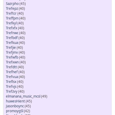
Sazrpho
(45)
Trefepz
(40)
Treftcr
(40)
Treffpm
(40)
Trefkyl
(40)
Trefxfx
(40)
Trefnwc
(40)
Trefbdf
(40)
Trefkua
(40)
Trefjie
(40)
Trefjmv
(40)
Trefwfb
(40)
Trefxwn
(40)
Trefdtt
(40)
Trefhef
(40)
Trefvua
(40)
Treflsx
(40)
Trefvjs
(40)
Trefzvy
(40)
elmanana_music_mcsl
(49)
huwesHient
(45)
Jasonboync
(45)
promoygSl
(42)