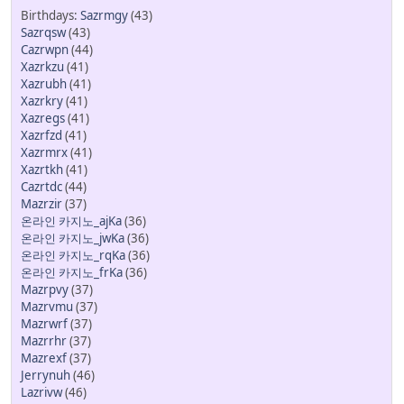
Sazrmgy
(43)
Sazrqsw
(43)
Cazrwpn
(44)
Xazrkzu
(41)
Xazrubh
(41)
Xazrkry
(41)
Xazregs
(41)
Xazrfzd
(41)
Xazrmrx
(41)
Xazrtkh
(41)
Cazrtdc
(44)
Mazrzir
(37)
온라인 카지노_ajKa
(36)
온라인 카지노_jwKa
(36)
온라인 카지노_rqKa
(36)
온라인 카지노_frKa
(36)
Mazrpvy
(37)
Mazrvmu
(37)
Mazrwrf
(37)
Mazrrhr
(37)
Mazrexf
(37)
Jerrynuh
(46)
Lazrivw
(46)