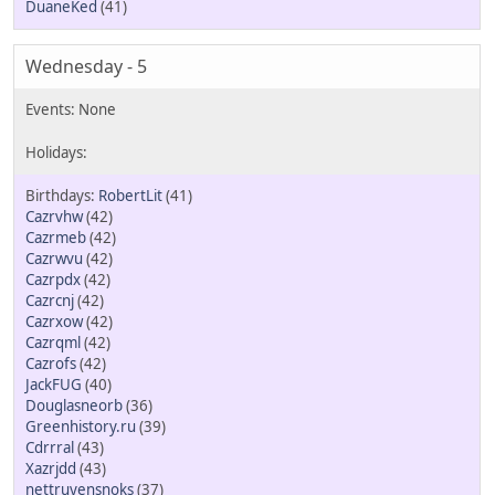
DuaneKed
(41)
Wednesday - 5
RobertLit
(41)
Cazrvhw
(42)
Cazrmeb
(42)
Cazrwvu
(42)
Cazrpdx
(42)
Cazrcnj
(42)
Cazrxow
(42)
Cazrqml
(42)
Cazrofs
(42)
JackFUG
(40)
Douglasneorb
(36)
Greenhistory.ru
(39)
Cdrrral
(43)
Xazrjdd
(43)
nettruyensnoks
(37)