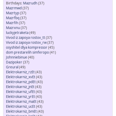
Mazrudh
(37)
Mazrmwd
(37)
Mazrtyp
(37)
Mazrfbq
(37)
Mazrfih
(37)
Mazrxnu
(37)
luckyjetraketa
(49)
Vivod iz zapoya rostov_tt
(37)
Vivod iz zapoya rostov_rw
(37)
osyshitel dlya kompressor
(45)
dom prestarelih simferopo
(41)
Johnniebinue
(40)
Dazipoker
(37)
Greural
(49)
Elektrokarniz_rzEt
(43)
Elektrokarniz_xvEt
(43)
Elektrokarniz_pdEt
(43)
Elektrokarniz_jnEt
(43)
Elektrokarniz_ufEt
(43)
Elektrokarniz_yrEt
(43)
Elektrokarniz_maEt
(43)
Elektrokarniz_ucEt
(43)
Elektrokarniz_bmEt
(43)