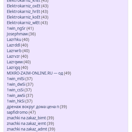
Elektrokarniz_knEt
(43)
Elektrokarniz_oxEt
(43)
Elektrokarniz_hrEt
(43)
Elektrokarniz_koEt
(43)
Elektrokarniz_wlEt
(43)
1win_ngSr
(41)
Josephmaw
(36)
Lazrhku
(40)
Lazrddl
(40)
Lazrwrb
(40)
Lazrvzr
(40)
Lazrqww
(40)
Lazrigq
(40)
MIKRO-ZAIM-ONLINE.RU — од
(49)
1win_mlSi
(37)
1win_dwSi
(37)
1win_csSi
(37)
1win_awSi
(37)
1win_hkSi
(37)
дренаж вокруг дома цена п
(39)
sapfidromo
(47)
znachki na zakaz_bimt
(39)
znachki na zakaz_iemt
(39)
znachki na zakaz_admt
(39)