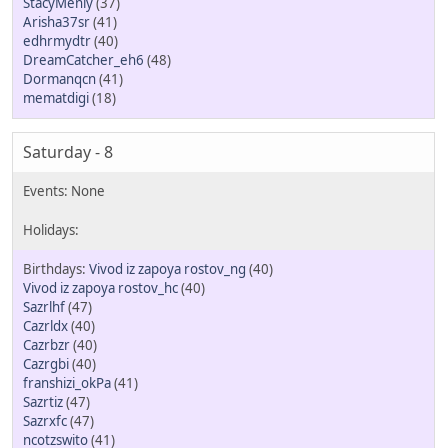
StacyMenly
(37)
Arisha37sr
(41)
edhrmydtr
(40)
DreamCatcher_eh6
(48)
Dormanqcn
(41)
mematdigi
(18)
Saturday - 8
Vivod iz zapoya rostov_ng
(40)
Vivod iz zapoya rostov_hc
(40)
Sazrlhf
(47)
Cazrldx
(40)
Cazrbzr
(40)
Cazrgbi
(40)
franshizi_okPa
(41)
Sazrtiz
(47)
Sazrxfc
(47)
ncotzswito
(41)