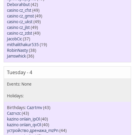
Deborahbut
(42)
casino cz_cfst
(49)
casino cz_gmst
(49)
casino cz_ukst
(49)
casino cz_jlst
(49)
casino cz_zdst
(49)
JacobCic
(37)
mithalithakur535
(19)
RobinNasty
(38)
Jamswhick
(36)
Tuesday - 4
Cazrtmv
(43)
Cazrvzc
(43)
kazino onlain_ipOl
(40)
kazino onlain_qvOl
(40)
устройство дренажа_mzPn
(44)