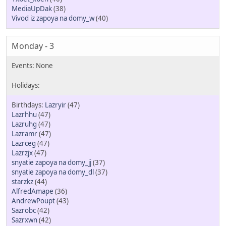
MediaUpDak
(38)
Vivod iz zapoya na domy_w
(40)
Monday - 3
Lazryir
(47)
Lazrhhu
(47)
Lazruhg
(47)
Lazramr
(47)
Lazrceg
(47)
Lazrzjx
(47)
snyatie zapoya na domy_jj
(37)
snyatie zapoya na domy_dl
(37)
starzkz
(44)
AlfredAmape
(36)
AndrewPoupt
(43)
Sazrobc
(42)
Sazrxwn
(42)