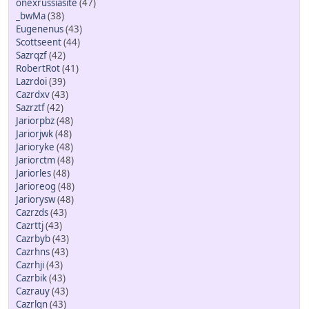
onexrussiasite
(47)
_bwMa
(38)
Eugenenus
(43)
Scottseent
(44)
Sazrqzf
(42)
RobertRot
(41)
Lazrdoi
(39)
Cazrdxv
(43)
Sazrztf
(42)
Jariorpbz
(48)
Jariorjwk
(48)
Jarioryke
(48)
Jariorctm
(48)
Jariorles
(48)
Jarioreog
(48)
Jariorysw
(48)
Cazrzds
(43)
Cazrttj
(43)
Cazrbyb
(43)
Cazrhns
(43)
Cazrhji
(43)
Cazrbik
(43)
Cazrauy
(43)
Cazrlqn
(43)