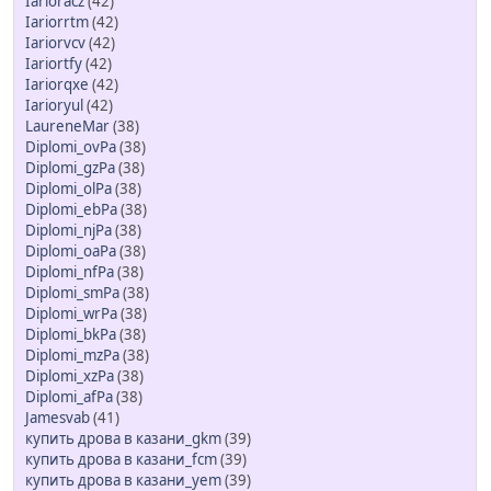
Iarioracz
(42)
Iariorrtm
(42)
Iariorvcv
(42)
Iariortfy
(42)
Iariorqxe
(42)
Iarioryul
(42)
LaureneMar
(38)
Diplomi_ovPa
(38)
Diplomi_gzPa
(38)
Diplomi_olPa
(38)
Diplomi_ebPa
(38)
Diplomi_njPa
(38)
Diplomi_oaPa
(38)
Diplomi_nfPa
(38)
Diplomi_smPa
(38)
Diplomi_wrPa
(38)
Diplomi_bkPa
(38)
Diplomi_mzPa
(38)
Diplomi_xzPa
(38)
Diplomi_afPa
(38)
Jamesvab
(41)
купить дрова в казани_gkm
(39)
купить дрова в казани_fcm
(39)
купить дрова в казани_yem
(39)