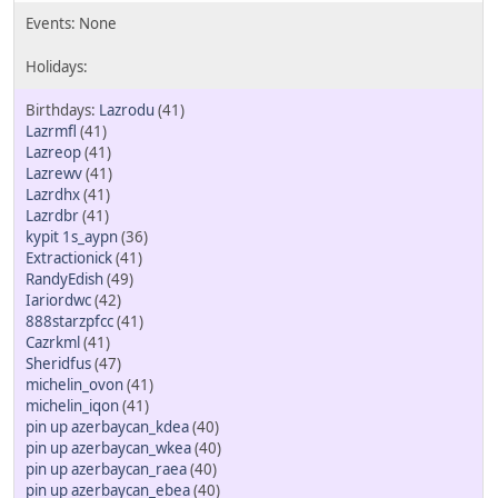
Lazrodu
(41)
Lazrmfl
(41)
Lazreop
(41)
Lazrewv
(41)
Lazrdhx
(41)
Lazrdbr
(41)
kypit 1s_aypn
(36)
Extractionick
(41)
RandyEdish
(49)
Iariordwc
(42)
888starzpfcc
(41)
Cazrkml
(41)
Sheridfus
(47)
michelin_ovon
(41)
michelin_iqon
(41)
pin up azerbaycan_kdea
(40)
pin up azerbaycan_wkea
(40)
pin up azerbaycan_raea
(40)
pin up azerbaycan_ebea
(40)