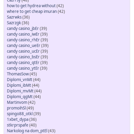
Cazrrsy
(48)
how to get hydrea without
(42)
where to get cheap imuran
(42)
Sazrwks
(36)
Sazrzgk
(36)
candy casino_jbEr
(39)
candy casino_iwEr
(39)
candy casino_rhEr
(39)
candy casino_ueEr
(39)
candy casino_ucEr
(39)
candy casino_bsEr
(39)
candy casino_qtEr
(39)
candy casino_ytEr
(39)
ThomasSow
(45)
Diplomi_vnMt
(44)
Diplomi_ibMt
(44)
Diplomi_mvMt
(44)
Diplomi_qgMt
(44)
Martinvom
(42)
promoihSl
(49)
spingo88_otkl
(39)
1xbet_dypa
(36)
stkrprspafe
(40)
Narkolog na dom_ptEl
(43)