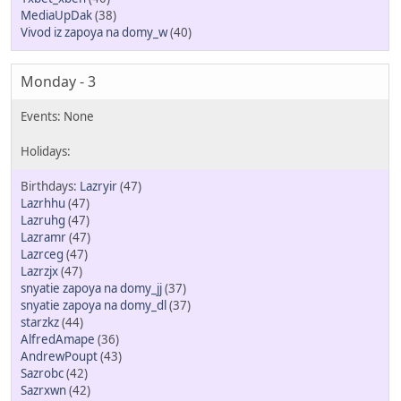
MediaUpDak
(38)
Vivod iz zapoya na domy_w
(40)
Monday - 3
Lazryir
(47)
Lazrhhu
(47)
Lazruhg
(47)
Lazramr
(47)
Lazrceg
(47)
Lazrzjx
(47)
snyatie zapoya na domy_jj
(37)
snyatie zapoya na domy_dl
(37)
starzkz
(44)
AlfredAmape
(36)
AndrewPoupt
(43)
Sazrobc
(42)
Sazrxwn
(42)