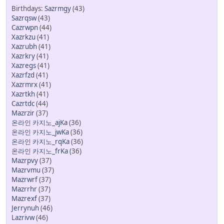
Sazrmgy
(43)
Sazrqsw
(43)
Cazrwpn
(44)
Xazrkzu
(41)
Xazrubh
(41)
Xazrkry
(41)
Xazregs
(41)
Xazrfzd
(41)
Xazrmrx
(41)
Xazrtkh
(41)
Cazrtdc
(44)
Mazrzir
(37)
온라인 카지노_ajKa
(36)
온라인 카지노_jwKa
(36)
온라인 카지노_rqKa
(36)
온라인 카지노_frKa
(36)
Mazrpvy
(37)
Mazrvmu
(37)
Mazrwrf
(37)
Mazrrhr
(37)
Mazrexf
(37)
Jerrynuh
(46)
Lazrivw
(46)