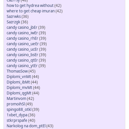
Cazrrsy
(48)
how to get hydrea without
(42)
where to get cheap imuran
(42)
Sazrwks
(36)
Sazrzgk
(36)
candy casino_jbEr
(39)
candy casino_iwEr
(39)
candy casino_rhEr
(39)
candy casino_ueEr
(39)
candy casino_ucEr
(39)
candy casino_bsEr
(39)
candy casino_qtEr
(39)
candy casino_ytEr
(39)
ThomasSow
(45)
Diplomi_vnMt
(44)
Diplomi_ibMt
(44)
Diplomi_mvMt
(44)
Diplomi_qgMt
(44)
Martinvom
(42)
promoihSl
(49)
spingo88_otkl
(39)
1xbet_dypa
(36)
stkrprspafe
(40)
Narkolog na dom_ptEl
(43)