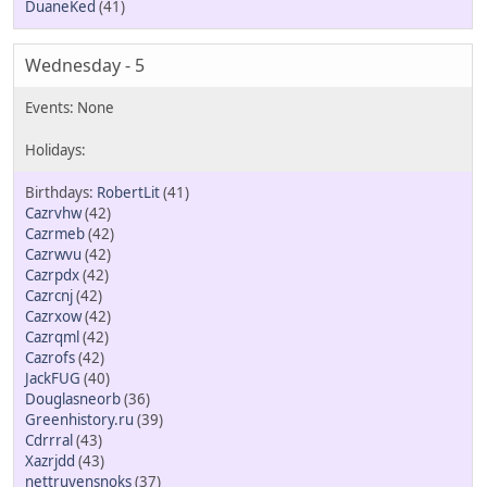
DuaneKed
(41)
Wednesday - 5
RobertLit
(41)
Cazrvhw
(42)
Cazrmeb
(42)
Cazrwvu
(42)
Cazrpdx
(42)
Cazrcnj
(42)
Cazrxow
(42)
Cazrqml
(42)
Cazrofs
(42)
JackFUG
(40)
Douglasneorb
(36)
Greenhistory.ru
(39)
Cdrrral
(43)
Xazrjdd
(43)
nettruyensnoks
(37)