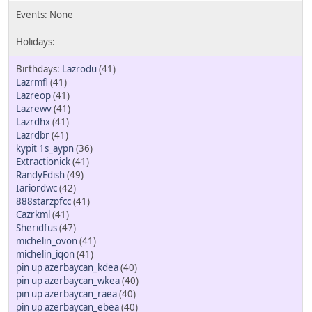
Lazrodu
(41)
Lazrmfl
(41)
Lazreop
(41)
Lazrewv
(41)
Lazrdhx
(41)
Lazrdbr
(41)
kypit 1s_aypn
(36)
Extractionick
(41)
RandyEdish
(49)
Iariordwc
(42)
888starzpfcc
(41)
Cazrkml
(41)
Sheridfus
(47)
michelin_ovon
(41)
michelin_iqon
(41)
pin up azerbaycan_kdea
(40)
pin up azerbaycan_wkea
(40)
pin up azerbaycan_raea
(40)
pin up azerbaycan_ebea
(40)