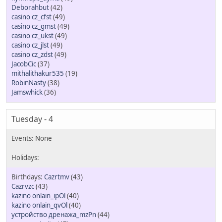
Deborahbut
(42)
casino cz_cfst
(49)
casino cz_gmst
(49)
casino cz_ukst
(49)
casino cz_jlst
(49)
casino cz_zdst
(49)
JacobCic
(37)
mithalithakur535
(19)
RobinNasty
(38)
Jamswhick
(36)
Tuesday - 4
Cazrtmv
(43)
Cazrvzc
(43)
kazino onlain_ipOl
(40)
kazino onlain_qvOl
(40)
устройство дренажа_mzPn
(44)