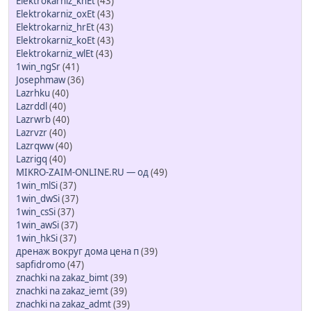
Elektrokarniz_knEt
(43)
Elektrokarniz_oxEt
(43)
Elektrokarniz_hrEt
(43)
Elektrokarniz_koEt
(43)
Elektrokarniz_wlEt
(43)
1win_ngSr
(41)
Josephmaw
(36)
Lazrhku
(40)
Lazrddl
(40)
Lazrwrb
(40)
Lazrvzr
(40)
Lazrqww
(40)
Lazrigq
(40)
MIKRO-ZAIM-ONLINE.RU — од
(49)
1win_mlSi
(37)
1win_dwSi
(37)
1win_csSi
(37)
1win_awSi
(37)
1win_hkSi
(37)
дренаж вокруг дома цена п
(39)
sapfidromo
(47)
znachki na zakaz_bimt
(39)
znachki na zakaz_iemt
(39)
znachki na zakaz_admt
(39)