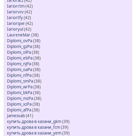
Iarioracz
(42)
Iariorrtm
(42)
Iariorvcv
(42)
Iariortfy
(42)
Iariorqxe
(42)
Iarioryul
(42)
LaureneMar
(38)
Diplomi_ovPa
(38)
Diplomi_gzPa
(38)
Diplomi_olPa
(38)
Diplomi_ebPa
(38)
Diplomi_njPa
(38)
Diplomi_oaPa
(38)
Diplomi_nfPa
(38)
Diplomi_smPa
(38)
Diplomi_wrPa
(38)
Diplomi_bkPa
(38)
Diplomi_mzPa
(38)
Diplomi_xzPa
(38)
Diplomi_afPa
(38)
Jamesvab
(41)
купить дрова в казани_gkm
(39)
купить дрова в казани_fcm
(39)
купить дрова в казани_yem
(39)