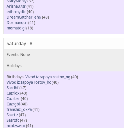
StacyMenly
(37)
Arisha37sr
(41)
edhrmydtr
(40)
DreamCatcher_eh6
(48)
Dormanqcn
(41)
mematdigi
(18)
Saturday - 8
Vivod iz zapoya rostov_ng
(40)
Vivod iz zapoya rostov_hc
(40)
Sazrlhf
(47)
Cazrldx
(40)
Cazrbzr
(40)
Cazrgbi
(40)
franshizi_okPa
(41)
Sazrtiz
(47)
Sazrxfc
(47)
ncotzswito
(41)