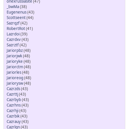
onexrussiasite
(47)
_bwMa
(38)
Eugenenus
(43)
Scottseent
(44)
Sazrqzf
(42)
RobertRot
(41)
Lazrdoi
(39)
Cazrdxv
(43)
Sazrztf
(42)
Jariorpbz
(48)
Jariorjwk
(48)
Jarioryke
(48)
Jariorctm
(48)
Jariorles
(48)
Jarioreog
(48)
Jariorysw
(48)
Cazrzds
(43)
Cazrttj
(43)
Cazrbyb
(43)
Cazrhns
(43)
Cazrhji
(43)
Cazrbik
(43)
Cazrauy
(43)
Cazrlqn
(43)