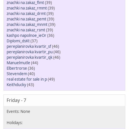
znachki na zakaz_flmt
(39)
znachki na zakaz_rmmt
(39)
znachki na zakaz_drmt
(39)
znachki na zakaz_pemt
(39)
znachki na zakaz_mnmt
(39)
znachki na zakaz_rsmt
(39)
kashpo napolnoe_ieOr
(36)
Diplomi_dsKt
(37)
pereplanirovka kvartir_sf
(46)
pereplanirovka kvartir_pu
(46)
pereplanirovka kvartir_qk
(46)
Manuelmutle
(44)
Elbertrorse
(36)
Stevendem
(40)
real estate for sale in p
(49)
Keithducky
(43)
Friday - 7