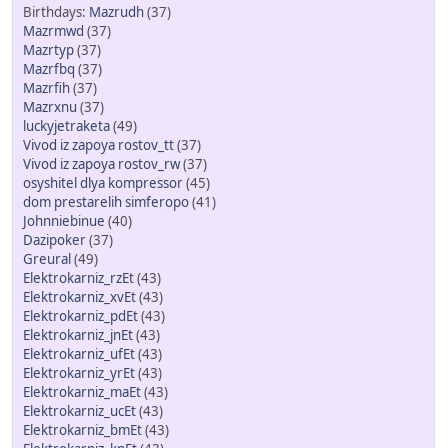
Mazrudh
(37)
Mazrmwd
(37)
Mazrtyp
(37)
Mazrfbq
(37)
Mazrfih
(37)
Mazrxnu
(37)
luckyjetraketa
(49)
Vivod iz zapoya rostov_tt
(37)
Vivod iz zapoya rostov_rw
(37)
osyshitel dlya kompressor
(45)
dom prestarelih simferopo
(41)
Johnniebinue
(40)
Dazipoker
(37)
Greural
(49)
Elektrokarniz_rzEt
(43)
Elektrokarniz_xvEt
(43)
Elektrokarniz_pdEt
(43)
Elektrokarniz_jnEt
(43)
Elektrokarniz_ufEt
(43)
Elektrokarniz_yrEt
(43)
Elektrokarniz_maEt
(43)
Elektrokarniz_ucEt
(43)
Elektrokarniz_bmEt
(43)