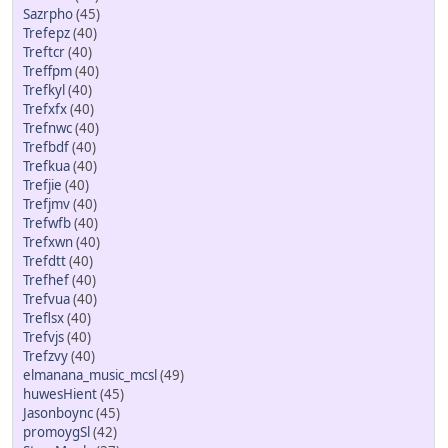
Sazrpho
(45)
Trefepz
(40)
Treftcr
(40)
Treffpm
(40)
Trefkyl
(40)
Trefxfx
(40)
Trefnwc
(40)
Trefbdf
(40)
Trefkua
(40)
Trefjie
(40)
Trefjmv
(40)
Trefwfb
(40)
Trefxwn
(40)
Trefdtt
(40)
Trefhef
(40)
Trefvua
(40)
Treflsx
(40)
Trefvjs
(40)
Trefzvy
(40)
elmanana_music_mcsl
(49)
huwesHient
(45)
Jasonboync
(45)
promoygSl
(42)