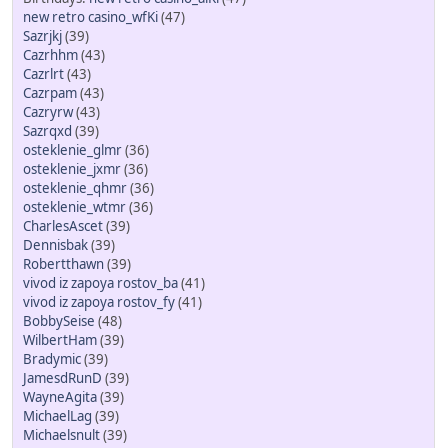
new retro casino_wfKi
(47)
Sazrjkj
(39)
Cazrhhm
(43)
Cazrlrt
(43)
Cazrpam
(43)
Cazryrw
(43)
Sazrqxd
(39)
osteklenie_glmr
(36)
osteklenie_jxmr
(36)
osteklenie_qhmr
(36)
osteklenie_wtmr
(36)
CharlesAscet
(39)
Dennisbak
(39)
Robertthawn
(39)
vivod iz zapoya rostov_ba
(41)
vivod iz zapoya rostov_fy
(41)
BobbySeise
(48)
WilbertHam
(39)
Bradymic
(39)
JamesdRunD
(39)
WayneAgita
(39)
MichaelLag
(39)
Michaelsnult
(39)