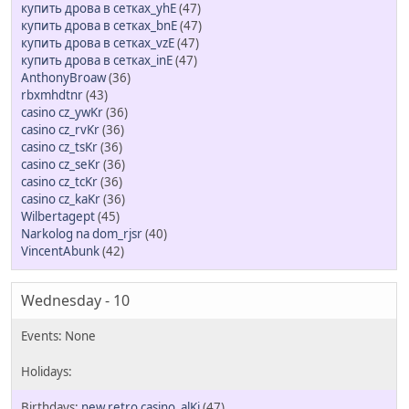
купить дрова в сетках_yhE
(47)
купить дрова в сетках_bnE
(47)
купить дрова в сетках_vzE
(47)
купить дрова в сетках_inE
(47)
AnthonyBroaw
(36)
rbxmhdtnr
(43)
casino cz_ywKr
(36)
casino cz_rvKr
(36)
casino cz_tsKr
(36)
casino cz_seKr
(36)
casino cz_tcKr
(36)
casino cz_kaKr
(36)
Wilbertagept
(45)
Narkolog na dom_rjsr
(40)
VincentAbunk
(42)
Wednesday - 10
new retro casino_alKi
(47)