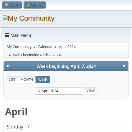
Log in
Sign up
Main Menu
My Community
Calendar
April 2024
►
►
Week beginning April 7, 2024
►
«
»
Week beginning April 7, 2024
LIST
MONTH
WEEK
April
Sunday - 7