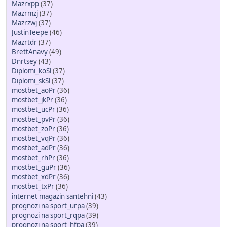
Mazrxpp
(37)
Mazrmzj
(37)
Mazrzwj
(37)
JustinTeepe
(46)
Mazrtdr
(37)
BrettAnavy
(49)
Dnrtsey
(43)
Diplomi_koSl
(37)
Diplomi_skSl
(37)
mostbet_aoPr
(36)
mostbet_jkPr
(36)
mostbet_ucPr
(36)
mostbet_pvPr
(36)
mostbet_zoPr
(36)
mostbet_vqPr
(36)
mostbet_adPr
(36)
mostbet_rhPr
(36)
mostbet_guPr
(36)
mostbet_xdPr
(36)
mostbet_txPr
(36)
internet magazin santehni
(43)
prognozi na sport_urpa
(39)
prognozi na sport_rqpa
(39)
prognozi na sport_hfpa
(39)