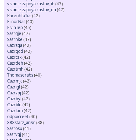
vivod iz zapoya rostov_ib
(47)
vivod iz zapoya rostov_oh
(47)
KarenhfaTus
(42)
ElinorNaf
(40)
ElvinTep
(45)
Sazrqje
(47)
Sazrnke
(47)
Cazrsga
(42)
Cazrqdd
(42)
Cazrczk
(42)
Cazrdeh
(42)
Cazrtmh
(42)
Thomaserabs
(40)
Cazrmjc
(42)
Cazrigl
(42)
Cazrzpj
(42)
Cazrbyl
(42)
Cazrble
(42)
Cazrlom
(42)
odpoicreet
(40)
888starz_anSn
(38)
Sazrosu
(41)
Sazrvgj
(41)