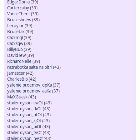
EdgarDonia
(39)
Cartercalay
(39)
VanceThent
(39)
Brucesheew
(39)
Leroylor
(39)
Brucetax
(39)
Cazrmgl
(39)
Cazrsgw
(39)
BillyBub
(39)
DavidTew
(39)
RichardNeile
(39)
razrabotka saita na bitri
(43)
Jamescer
(42)
CharlesBib
(42)
ysilenie proemov_dpKa
(37)
ysilenie proemov_aaKa
(37)
MaXGuask
(43)
stailer dyson_swOt
(43)
stailer dyson_tkOt
(43)
stailer dyson_htOt
(43)
stailer dyson_xjOt
(43)
stailer dyson_biOt
(43)
stailer dyson_tyOt
(43)
stailer dyson_hyOt
(43)