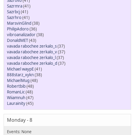
Sazrovb
(41)
Sazrmra
(41)
Sazrbcj
(41)
Sazrhro
(41)
MarsvinGlind
(38)
PhilipAdoro
(36)
vibroanalizador
(38)
DonaldMET
(43)
vavada rabochee zerkalo_s
(37)
vavada rabochee zerkalo_v
(37)
vavada rabochee zerkalo_l
(37)
vavada rabochee zerkalo_d
(37)
Michael waypE
(41)
888starz_xykn
(38)
MichaelMug
(48)
Robertbib
(48)
RomanLic
(48)
Wiiamnuh
(47)
Laurainity
(45)
Monday - 8