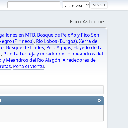
Foro Asturmet
gallones en MTB
,
Bosque de Peloño y Pico Sen
egro (Pirineos)
,
Río Lobos (Burgos)
,
Xerra de
u)
,
Bosque de Lindes
,
Pico Agujas
,
Hayedo de La
O
,
Pico La Lenteja y mirador de los meandros del
o y Meandros del Río Alagón
,
Alrededores de
retas
,
Peña el Vientu
.
»
4