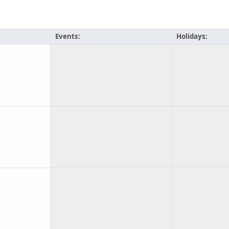
Events:
Holidays: