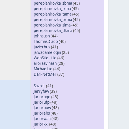
pereplanirovka_zbma
(45)
pereplanirovka_jxma
(45)
pereplanirovka_tama
(45)
pereplanirovka_orma
(45)
pereplanirovka_zlma
(45)
pereplanirovka_dkma
(45)
Johnsush
(44)
ThomasDiado
(40)
Javierbus
(41)
jalwagamelogin
(25)
WebSite - ttd
(46)
aroraavinash
(28)
MichaelLig
(44)
DarkNetMer
(37)
Sazrdli
(41)
Jerryfaw
(39)
Jariorpqo
(48)
Jariorufp
(48)
Jariorpuw
(48)
Jariorebs
(48)
Jariorwah
(48)
Jariorkxl
(48)