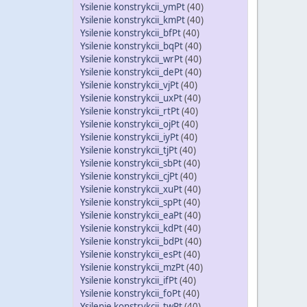
Ysilenie konstrykcii_ymPt
(40)
Ysilenie konstrykcii_kmPt
(40)
Ysilenie konstrykcii_bfPt
(40)
Ysilenie konstrykcii_bqPt
(40)
Ysilenie konstrykcii_wrPt
(40)
Ysilenie konstrykcii_dePt
(40)
Ysilenie konstrykcii_vjPt
(40)
Ysilenie konstrykcii_uxPt
(40)
Ysilenie konstrykcii_rtPt
(40)
Ysilenie konstrykcii_ojPt
(40)
Ysilenie konstrykcii_iyPt
(40)
Ysilenie konstrykcii_tjPt
(40)
Ysilenie konstrykcii_sbPt
(40)
Ysilenie konstrykcii_cjPt
(40)
Ysilenie konstrykcii_xuPt
(40)
Ysilenie konstrykcii_spPt
(40)
Ysilenie konstrykcii_eaPt
(40)
Ysilenie konstrykcii_kdPt
(40)
Ysilenie konstrykcii_bdPt
(40)
Ysilenie konstrykcii_esPt
(40)
Ysilenie konstrykcii_mzPt
(40)
Ysilenie konstrykcii_ifPt
(40)
Ysilenie konstrykcii_foPt
(40)
Ysilenie konstrykcii_twPt
(40)