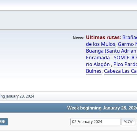
Ultimas rutas:
Braña
News:
de los Mulos
,
Garmo N
Buanga (Santu Adrian
Enramada - SOMIED
río Alagón
,
Pico Pard
Bulnes
,
Cabeza Las Ca
ng January 28, 2024
Week beginning January 28, 202
EEK