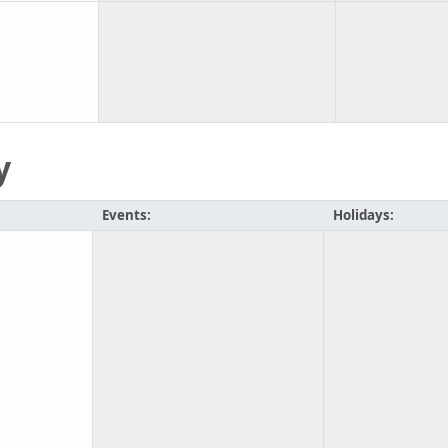
y
Events:
Holidays: