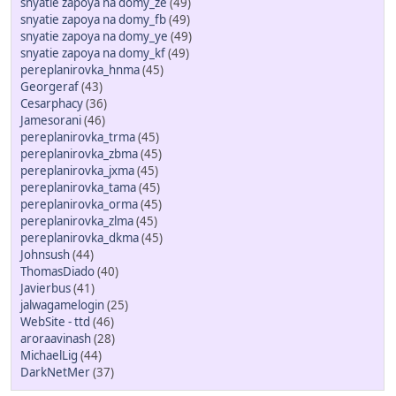
snyatie zapoya na domy_ze
(49)
snyatie zapoya na domy_fb
(49)
snyatie zapoya na domy_ye
(49)
snyatie zapoya na domy_kf
(49)
pereplanirovka_hnma
(45)
Georgeraf
(43)
Cesarphacy
(36)
Jamesorani
(46)
pereplanirovka_trma
(45)
pereplanirovka_zbma
(45)
pereplanirovka_jxma
(45)
pereplanirovka_tama
(45)
pereplanirovka_orma
(45)
pereplanirovka_zlma
(45)
pereplanirovka_dkma
(45)
Johnsush
(44)
ThomasDiado
(40)
Javierbus
(41)
jalwagamelogin
(25)
WebSite - ttd
(46)
aroraavinash
(28)
MichaelLig
(44)
DarkNetMer
(37)