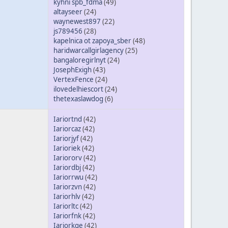
kyhni spb_fdma
(49)
altayseer
(24)
waynewest897
(22)
js789456
(28)
kapelnica ot zapoya_sber
(48)
haridwarcallgirlagency
(25)
bangaloregirlnyt
(24)
JosephExigh
(43)
VertexFence
(24)
ilovedelhiescort
(24)
thetexaslawdog
(6)
Iariortnd
(42)
Iariorcaz
(42)
Iariorjyf
(42)
Iarioriek
(42)
Iariororv
(42)
Iariordbj
(42)
Iariorrwu
(42)
Iariorzvn
(42)
Iariorhlv
(42)
Iariorltc
(42)
Iariorfnk
(42)
Iariorkge
(42)