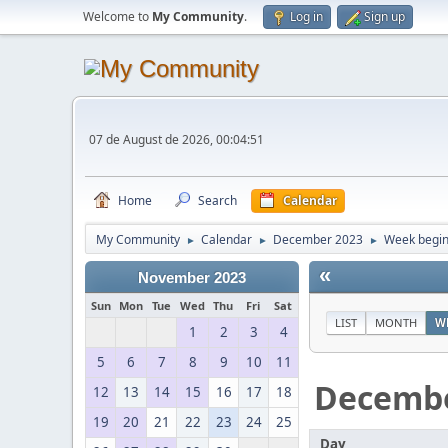
Welcome to
My Community
.
Log in
Sign up
07 de August de 2026, 00:04:51
Home
Search
Calendar
My Community
Calendar
December 2023
Week begin
►
►
►
«
November 2023
Sun
Mon
Tue
Wed
Thu
Fri
Sat
LIST
MONTH
W
1
2
3
4
5
6
7
8
9
10
11
Decemb
12
13
14
15
16
17
18
19
20
21
22
23
24
25
Day