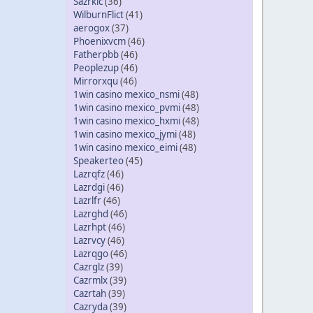
Sazrkic
(36)
WilburnFlict
(41)
aerogox
(37)
Phoenixvcm
(46)
Fatherpbb
(46)
Peoplezup
(46)
Mirrorxqu
(46)
1win casino mexico_nsmi
(48)
1win casino mexico_pvmi
(48)
1win casino mexico_hxmi
(48)
1win casino mexico_jymi
(48)
1win casino mexico_eimi
(48)
Speakerteo
(45)
Lazrqfz
(46)
Lazrdgi
(46)
Lazrlfr
(46)
Lazrghd
(46)
Lazrhpt
(46)
Lazrvcy
(46)
Lazrqgo
(46)
Cazrglz
(39)
Cazrmlx
(39)
Cazrtah
(39)
Cazryda
(39)