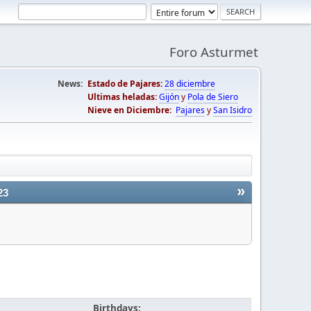
Foro Asturmet
News:
Estado de Pajares:
28 diciembre
Ultimas heladas:
Gijón
y
Pola de Siero
Nieve en Diciembre:
Pajares
y
San Isidro
»
23
Birthdays: