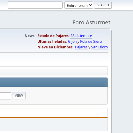
Foro Asturmet
News:
Estado de Pajares:
28 diciembre
Ultimas heladas:
Gijón
y
Pola de Siero
Nieve en Diciembre:
Pajares
y
San Isidro