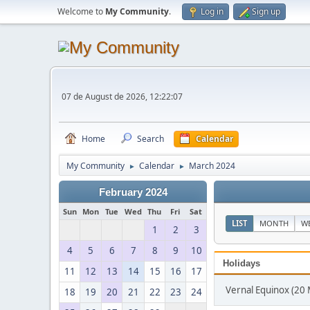
Welcome to
My Community
.
Log in
Sign up
07 de August de 2026, 12:22:07
Home
Search
Calendar
My Community
Calendar
March 2024
►
►
February 2024
Sun
Mon
Tue
Wed
Thu
Fri
Sat
LIST
MONTH
W
1
2
3
4
5
6
7
8
9
10
Holidays
11
12
13
14
15
16
17
Vernal Equinox (20
18
19
20
21
22
23
24