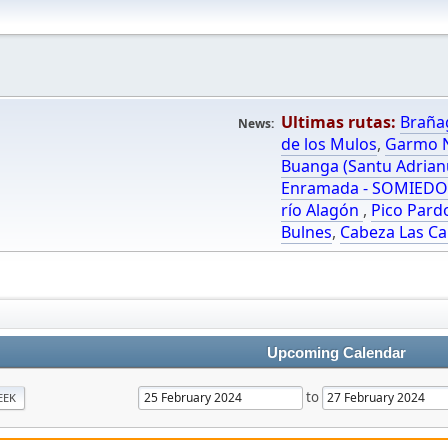
Ultimas rutas:
Braña
News:
de los Mulos
,
Garmo N
Buanga (Santu Adrian
Enramada - SOMIED
río Alagón
,
Pico Pard
Bulnes
,
Cabeza Las Ca
Upcoming Calendar
to
EEK