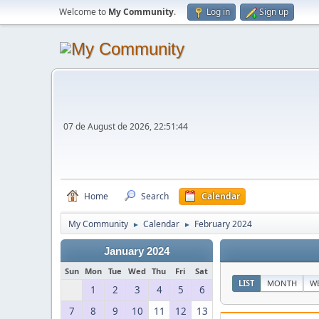
Welcome to
My Community
.
Log in
Sign up
07 de August de 2026, 22:51:44
Home
Search
Calendar
My Community
Calendar
February 2024
►
►
January 2024
Sun
Mon
Tue
Wed
Thu
Fri
Sat
LIST
MONTH
W
1
2
3
4
5
6
7
8
9
10
11
12
13