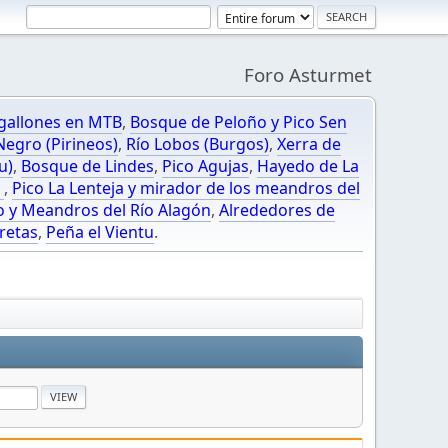
Foro Asturmet
gallones en MTB
,
Bosque de Peloño y Pico Sen
egro (Pirineos)
,
Río Lobos (Burgos)
,
Xerra de
u)
,
Bosque de Lindes
,
Pico Agujas
,
Hayedo de La
O
,
Pico La Lenteja y mirador de los meandros del
o y Meandros del Río Alagón
,
Alrededores de
retas
,
Peña el Vientu
.