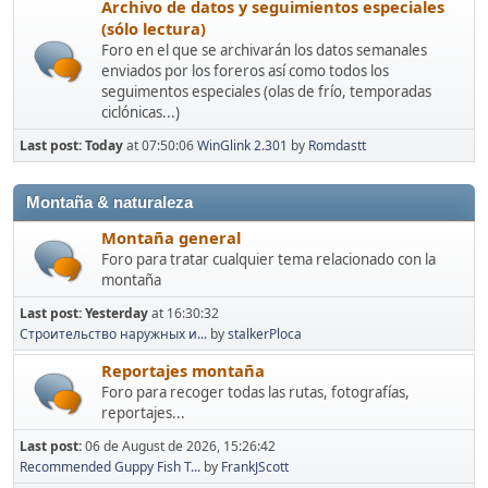
Archivo de datos y seguimientos especiales
(sólo lectura)
Foro en el que se archivarán los datos semanales
enviados por los foreros así como todos los
seguimentos especiales (olas de frío, temporadas
ciclónicas...)
Last post:
Today
at 07:50:06
WinGlink 2.301
by
Romdastt
Montaña & naturaleza
Montaña general
Foro para tratar cualquier tema relacionado con la
montaña
Last post:
Yesterday
at 16:30:32
Строительство наружных и...
by
stalkerPloca
Reportajes montaña
Foro para recoger todas las rutas, fotografías,
reportajes...
Last post:
06 de August de 2026, 15:26:42
Recommended Guppy Fish T...
by
FrankJScott