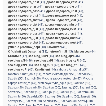
дрова недорого_pnst
(41)
,
дрова недорого_xast
(41)
,
дрова недорого_jzst
(41)
,
дрова недорого_dkst
(41)
,
дрова недорого_edst
(41)
,
дрова недорого_uhst
(41)
,
дрова недорого_ulst
(41)
,
дрова недорого_post
(41)
,
дрова недорого_snst
(41)
,
дрова недорого_ksst
(41)
,
дрова недорого_tjst
(41)
,
дрова недорого_nbst
(41)
,
дрова недорого_hjst
(41)
,
дрова недорого_xxst
(41)
,
дрова недорого_usst
(41)
,
дрова недорого_orst
(41)
,
дрова недорого_ujst
(41)
,
дрова недорого_rmst
(41)
,
дрова недорого_thst
(41)
,
дрова недорого_nest
(41)
,
ysilenie proemov_hopi
(48)
,
Edwinvar
(41)
,
Oficialnii sait Daison_aj
(38)
,
neirorefihnSl
(45)
,
MarcusLog
(44)
,
GrantMic
(42)
,
seo blog_uuPl
(46)
,
seo blog_ajPl
(46)
,
seo blog_xfPl
(46)
,
seo blog_zaPl
(46)
,
seo blog_cyPl
(46)
,
seo blog_ezPl
(46)
,
seo blog_tuPl
(46)
,
seo blog_bfPl
(46)
,
seo blog_vdPl
(46)
,
Kandisleni
(44)
,
rabota v Almati_liEt (51)
,
rabota v Almati_ooEt (51)
,
rabota v Almati_zpEt (51)
,
Sazrvbj (50)
,
Sazrthf (50)
,
Sazrnol (50)
,
Vivod iz zapoya rostov_pb (47)
,
Vivod iz
zapoya rostov_tq (47)
,
profilnaya tryba_nqEa (48)
,
Sazrkbh (50)
,
Sazrjds (50)
,
Sazrcad (50)
,
Sazrkuw (50)
,
Sazrhgu (50)
,
Sazrzwf (50)
,
Sazrtlt (50)
,
Sazrkfw (50)
,
Sazrupx (50)
,
Sazrkul (50)
,
Sazrtem (50)
,
Sazrmnb (50)
,
Sazrdzk (50)
,
Sazrniq (50)
,
Sazrlmu (50)
,
Sazrqtt (50)
,
Sazrqcx (50)
,
Sazranf (50)
,
Sazrkkk (50)
,
Sazrvot (50)
,
Sazrlvj (50)
,
Sazrtgd (50)
,
Sazrhbs (50)
,
Sazrnsq (50)
,
Sazrrqx (50)
,
Sazrtdo (50)
,