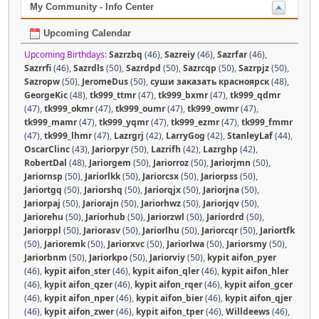
My Community - Info Center
Upcoming Calendar
Upcoming Birthdays:
Sazrzbq
(46)
,
Sazreiy
(46)
,
Sazrfar
(46)
,
Sazrrfi
(46)
,
Sazrdls
(50)
,
Sazrdpd
(50)
,
Sazrcqp
(50)
,
Sazrpjz
(50)
,
Sazropw
(50)
,
JeromeDus
(50)
,
суши заказать красноярск
(48)
,
GeorgeKic
(48)
,
tk999_ttmr
(47)
,
tk999_bxmr
(47)
,
tk999_qdmr
(47)
,
tk999_okmr
(47)
,
tk999_oumr
(47)
,
tk999_owmr
(47)
,
tk999_mamr
(47)
,
tk999_yqmr
(47)
,
tk999_ezmr
(47)
,
tk999_fmmr
(47)
,
tk999_lhmr
(47)
,
Lazrgrj
(42)
,
LarryGog
(42)
,
StanleyLaf
(44)
,
OscarClinc
(43)
,
Jariorpyr
(50)
,
Lazrifh
(42)
,
Lazrghp
(42)
,
RobertDal
(48)
,
Jariorgem
(50)
,
Jariorroz
(50)
,
Jariorjmn
(50)
,
Jariornsp
(50)
,
Jariorlkk
(50)
,
Jariorcsx
(50)
,
Jariorpss
(50)
,
Jariortgq
(50)
,
Jariorshq
(50)
,
Jariorqjx
(50)
,
Jariorjna
(50)
,
Jariorpaj
(50)
,
Jariorajn
(50)
,
Jariorhwz
(50)
,
Jariorjqv
(50)
,
Jariorehu
(50)
,
Jariorhub
(50)
,
Jariorzwl
(50)
,
Jariordrd
(50)
,
Jariorppl
(50)
,
Jariorasv
(50)
,
Jariorlhu
(50)
,
Jariorcqr
(50)
,
Jariortfk
(50)
,
Jarioremk
(50)
,
Jariorxvc
(50)
,
Jariorlwa
(50)
,
Jariorsmy
(50)
,
Jariorbnm
(50)
,
Jariorkpo
(50)
,
Jariorviy
(50)
,
kypit aifon_pyer
(46)
,
kypit aifon_ster
(46)
,
kypit aifon_qler
(46)
,
kypit aifon_hler
(46)
,
kypit aifon_qzer
(46)
,
kypit aifon_rqer
(46)
,
kypit aifon_gcer
(46)
,
kypit aifon_nper
(46)
,
kypit aifon_bier
(46)
,
kypit aifon_qjer
(46)
,
kypit aifon_zwer
(46)
,
kypit aifon_tper
(46)
,
Willdeews
(46)
,