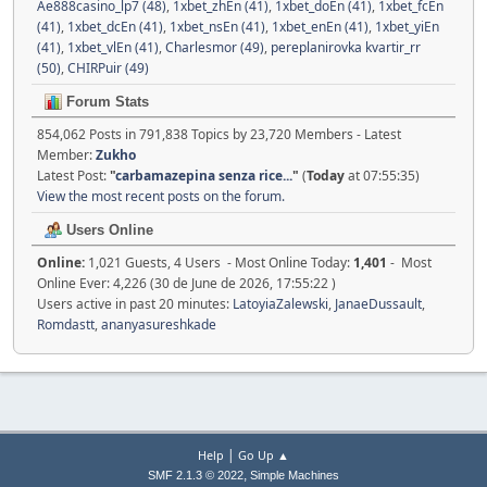
Ae888casino_lp7 (48)
,
1xbet_zhEn (41)
,
1xbet_doEn (41)
,
1xbet_fcEn
(41)
,
1xbet_dcEn (41)
,
1xbet_nsEn (41)
,
1xbet_enEn (41)
,
1xbet_yiEn
(41)
,
1xbet_vlEn (41)
,
Charlesmor (49)
,
pereplanirovka kvartir_rr
(50)
,
CHIRPuir (49)
Forum Stats
854,062 Posts in 791,838 Topics by 23,720 Members - Latest
Member:
Zukho
Latest Post:
"
carbamazepina senza rice...
"
(
Today
at 07:55:35)
View the most recent posts on the forum.
Users Online
Online:
1,021 Guests, 4 Users - Most Online Today:
1,401
- Most
Online Ever: 4,226 (30 de June de 2026, 17:55:22 )
Users active in past 20 minutes:
LatoyiaZalewski
,
JanaeDussault
,
Romdastt
,
ananyasureshkade
|
Help
Go Up ▲
,
SMF 2.1.3 © 2022
Simple Machines