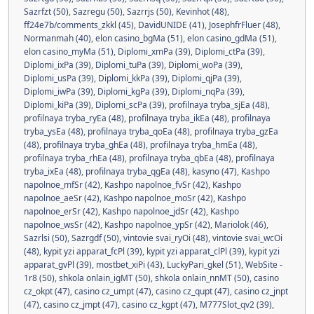
Sazrfzt (50)
,
Sazregu (50)
,
Sazrrjs (50)
,
Kevinhot (48)
,
ff24e7b/comments_zkkl (45)
,
DavidUNIDE (41)
,
JosephfrFluer (48)
,
Normanmah (40)
,
elon casino_bgMa (51)
,
elon casino_gdMa (51)
,
elon casino_myMa (51)
,
Diplomi_xmPa (39)
,
Diplomi_ctPa (39)
,
Diplomi_ixPa (39)
,
Diplomi_tuPa (39)
,
Diplomi_woPa (39)
,
Diplomi_usPa (39)
,
Diplomi_kkPa (39)
,
Diplomi_qjPa (39)
,
Diplomi_iwPa (39)
,
Diplomi_kgPa (39)
,
Diplomi_nqPa (39)
,
Diplomi_kiPa (39)
,
Diplomi_scPa (39)
,
profilnaya tryba_sjEa (48)
,
profilnaya tryba_ryEa (48)
,
profilnaya tryba_ikEa (48)
,
profilnaya
tryba_ysEa (48)
,
profilnaya tryba_qoEa (48)
,
profilnaya tryba_gzEa
(48)
,
profilnaya tryba_ghEa (48)
,
profilnaya tryba_hmEa (48)
,
profilnaya tryba_rhEa (48)
,
profilnaya tryba_qbEa (48)
,
profilnaya
tryba_ixEa (48)
,
profilnaya tryba_qgEa (48)
,
kasyno (47)
,
Kashpo
napolnoe_mfSr (42)
,
Kashpo napolnoe_fvSr (42)
,
Kashpo
napolnoe_aeSr (42)
,
Kashpo napolnoe_moSr (42)
,
Kashpo
napolnoe_erSr (42)
,
Kashpo napolnoe_jdSr (42)
,
Kashpo
napolnoe_wsSr (42)
,
Kashpo napolnoe_ypSr (42)
,
Mariolok (46)
,
Sazrlsi (50)
,
Sazrgdf (50)
,
vintovie svai_ryOi (48)
,
vintovie svai_wcOi
(48)
,
kypit yzi apparat_fcPl (39)
,
kypit yzi apparat_clPl (39)
,
kypit yzi
apparat_gvPl (39)
,
mostbet_xiPi (43)
,
LuckyPari_gkel (51)
,
WebSite -
1r8 (50)
,
shkola onlain_igMT (50)
,
shkola onlain_nnMT (50)
,
casino
cz_okpt (47)
,
casino cz_umpt (47)
,
casino cz_qupt (47)
,
casino cz_jnpt
(47)
,
casino cz_jmpt (47)
,
casino cz_kgpt (47)
,
M777Slot_qv2 (39)
,