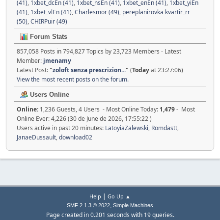
(41)
,
1xbet_dcEn (41)
,
1xbet_nsEn (41)
,
1xbet_enEn (41)
,
1xbet_yiEn
(41)
,
1xbet_vlEn (41)
,
Charlesmor (49)
,
pereplanirovka kvartir_rr
(50)
,
CHIRPuir (49)
Forum Stats
857,058 Posts in 794,827 Topics by 23,723 Members - Latest
Member:
jmenamy
Latest Post:
"
zoloft senza prescrizion...
"
(
Today
at 23:27:06)
View the most recent posts on the forum.
Users Online
Online:
1,236 Guests, 4 Users - Most Online Today:
1,479
- Most
Online Ever: 4,226 (30 de June de 2026, 17:55:22 )
Users active in past 20 minutes:
LatoyiaZalewski
,
Romdastt
,
JanaeDussault
,
download02
|
Help
Go Up ▲
,
SMF 2.1.3 © 2022
Simple Machines
Page created in 0.201 seconds with 19 queries.