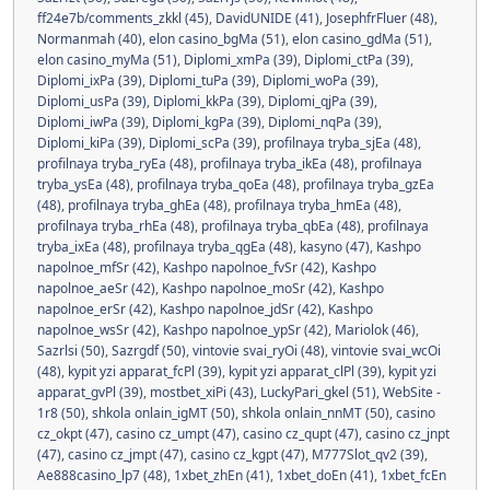
ff24e7b/comments_zkkl (45)
,
DavidUNIDE (41)
,
JosephfrFluer (48)
,
Normanmah (40)
,
elon casino_bgMa (51)
,
elon casino_gdMa (51)
,
elon casino_myMa (51)
,
Diplomi_xmPa (39)
,
Diplomi_ctPa (39)
,
Diplomi_ixPa (39)
,
Diplomi_tuPa (39)
,
Diplomi_woPa (39)
,
Diplomi_usPa (39)
,
Diplomi_kkPa (39)
,
Diplomi_qjPa (39)
,
Diplomi_iwPa (39)
,
Diplomi_kgPa (39)
,
Diplomi_nqPa (39)
,
Diplomi_kiPa (39)
,
Diplomi_scPa (39)
,
profilnaya tryba_sjEa (48)
,
profilnaya tryba_ryEa (48)
,
profilnaya tryba_ikEa (48)
,
profilnaya
tryba_ysEa (48)
,
profilnaya tryba_qoEa (48)
,
profilnaya tryba_gzEa
(48)
,
profilnaya tryba_ghEa (48)
,
profilnaya tryba_hmEa (48)
,
profilnaya tryba_rhEa (48)
,
profilnaya tryba_qbEa (48)
,
profilnaya
tryba_ixEa (48)
,
profilnaya tryba_qgEa (48)
,
kasyno (47)
,
Kashpo
napolnoe_mfSr (42)
,
Kashpo napolnoe_fvSr (42)
,
Kashpo
napolnoe_aeSr (42)
,
Kashpo napolnoe_moSr (42)
,
Kashpo
napolnoe_erSr (42)
,
Kashpo napolnoe_jdSr (42)
,
Kashpo
napolnoe_wsSr (42)
,
Kashpo napolnoe_ypSr (42)
,
Mariolok (46)
,
Sazrlsi (50)
,
Sazrgdf (50)
,
vintovie svai_ryOi (48)
,
vintovie svai_wcOi
(48)
,
kypit yzi apparat_fcPl (39)
,
kypit yzi apparat_clPl (39)
,
kypit yzi
apparat_gvPl (39)
,
mostbet_xiPi (43)
,
LuckyPari_gkel (51)
,
WebSite -
1r8 (50)
,
shkola onlain_igMT (50)
,
shkola onlain_nnMT (50)
,
casino
cz_okpt (47)
,
casino cz_umpt (47)
,
casino cz_qupt (47)
,
casino cz_jnpt
(47)
,
casino cz_jmpt (47)
,
casino cz_kgpt (47)
,
M777Slot_qv2 (39)
,
Ae888casino_lp7 (48)
,
1xbet_zhEn (41)
,
1xbet_doEn (41)
,
1xbet_fcEn