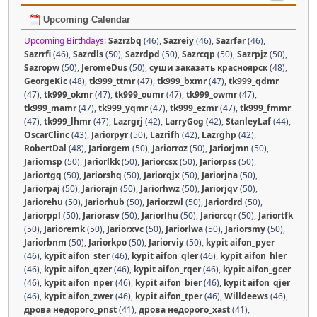
Upcoming Calendar
Upcoming Birthdays:
Sazrzbq
(46)
,
Sazreiy
(46)
,
Sazrfar
(46)
,
Sazrrfi
(46)
,
Sazrdls
(50)
,
Sazrdpd
(50)
,
Sazrcqp
(50)
,
Sazrpjz
(50)
,
Sazropw
(50)
,
JeromeDus
(50)
,
суши заказать красноярск
(48)
,
GeorgeKic
(48)
,
tk999_ttmr
(47)
,
tk999_bxmr
(47)
,
tk999_qdmr
(47)
,
tk999_okmr
(47)
,
tk999_oumr
(47)
,
tk999_owmr
(47)
,
tk999_mamr
(47)
,
tk999_yqmr
(47)
,
tk999_ezmr
(47)
,
tk999_fmmr
(47)
,
tk999_lhmr
(47)
,
Lazrgrj
(42)
,
LarryGog
(42)
,
StanleyLaf
(44)
,
OscarClinc
(43)
,
Jariorpyr
(50)
,
Lazrifh
(42)
,
Lazrghp
(42)
,
RobertDal
(48)
,
Jariorgem
(50)
,
Jariorroz
(50)
,
Jariorjmn
(50)
,
Jariornsp
(50)
,
Jariorlkk
(50)
,
Jariorcsx
(50)
,
Jariorpss
(50)
,
Jariortgq
(50)
,
Jariorshq
(50)
,
Jariorqjx
(50)
,
Jariorjna
(50)
,
Jariorpaj
(50)
,
Jariorajn
(50)
,
Jariorhwz
(50)
,
Jariorjqv
(50)
,
Jariorehu
(50)
,
Jariorhub
(50)
,
Jariorzwl
(50)
,
Jariordrd
(50)
,
Jariorppl
(50)
,
Jariorasv
(50)
,
Jariorlhu
(50)
,
Jariorcqr
(50)
,
Jariortfk
(50)
,
Jarioremk
(50)
,
Jariorxvc
(50)
,
Jariorlwa
(50)
,
Jariorsmy
(50)
,
Jariorbnm
(50)
,
Jariorkpo
(50)
,
Jariorviy
(50)
,
kypit aifon_pyer
(46)
,
kypit aifon_ster
(46)
,
kypit aifon_qler
(46)
,
kypit aifon_hler
(46)
,
kypit aifon_qzer
(46)
,
kypit aifon_rqer
(46)
,
kypit aifon_gcer
(46)
,
kypit aifon_nper
(46)
,
kypit aifon_bier
(46)
,
kypit aifon_qjer
(46)
,
kypit aifon_zwer
(46)
,
kypit aifon_tper
(46)
,
Willdeews
(46)
,
дрова недорого_pnst
(41)
,
дрова недорого_xast
(41)
,