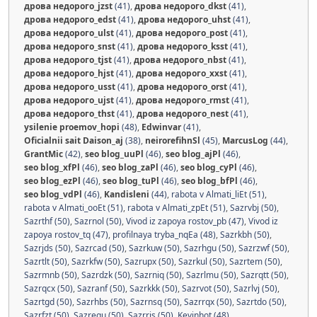
дрова недорого_jzst
(41)
,
дрова недорого_dkst
(41)
,
дрова недорого_edst
(41)
,
дрова недорого_uhst
(41)
,
дрова недорого_ulst
(41)
,
дрова недорого_post
(41)
,
дрова недорого_snst
(41)
,
дрова недорого_ksst
(41)
,
дрова недорого_tjst
(41)
,
дрова недорого_nbst
(41)
,
дрова недорого_hjst
(41)
,
дрова недорого_xxst
(41)
,
дрова недорого_usst
(41)
,
дрова недорого_orst
(41)
,
дрова недорого_ujst
(41)
,
дрова недорого_rmst
(41)
,
дрова недорого_thst
(41)
,
дрова недорого_nest
(41)
,
ysilenie proemov_hopi
(48)
,
Edwinvar
(41)
,
Oficialnii sait Daison_aj
(38)
,
neirorefihnSl
(45)
,
MarcusLog
(44)
,
GrantMic
(42)
,
seo blog_uuPl
(46)
,
seo blog_ajPl
(46)
,
seo blog_xfPl
(46)
,
seo blog_zaPl
(46)
,
seo blog_cyPl
(46)
,
seo blog_ezPl
(46)
,
seo blog_tuPl
(46)
,
seo blog_bfPl
(46)
,
seo blog_vdPl
(46)
,
Kandisleni
(44)
,
rabota v Almati_liEt (51)
,
rabota v Almati_ooEt (51)
,
rabota v Almati_zpEt (51)
,
Sazrvbj (50)
,
Sazrthf (50)
,
Sazrnol (50)
,
Vivod iz zapoya rostov_pb (47)
,
Vivod iz
zapoya rostov_tq (47)
,
profilnaya tryba_nqEa (48)
,
Sazrkbh (50)
,
Sazrjds (50)
,
Sazrcad (50)
,
Sazrkuw (50)
,
Sazrhgu (50)
,
Sazrzwf (50)
,
Sazrtlt (50)
,
Sazrkfw (50)
,
Sazrupx (50)
,
Sazrkul (50)
,
Sazrtem (50)
,
Sazrmnb (50)
,
Sazrdzk (50)
,
Sazrniq (50)
,
Sazrlmu (50)
,
Sazrqtt (50)
,
Sazrqcx (50)
,
Sazranf (50)
,
Sazrkkk (50)
,
Sazrvot (50)
,
Sazrlvj (50)
,
Sazrtgd (50)
,
Sazrhbs (50)
,
Sazrnsq (50)
,
Sazrrqx (50)
,
Sazrtdo (50)
,
Sazrfzt (50)
,
Sazregu (50)
,
Sazrrjs (50)
,
Kevinhot (48)
,