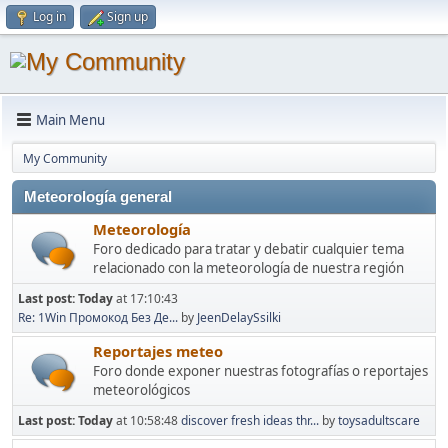
Log in
Sign up
Main Menu
My Community
Meteorología general
Meteorología
Foro dedicado para tratar y debatir cualquier tema
relacionado con la meteorología de nuestra región
Last post:
Today
at 17:10:43
Re: 1Win Промокод Без Де...
by
JeenDelaySsilki
Reportajes meteo
Foro donde exponer nuestras fotografías o reportajes
meteorológicos
Last post:
Today
at 10:58:48
discover fresh ideas thr...
by
toysadultscare